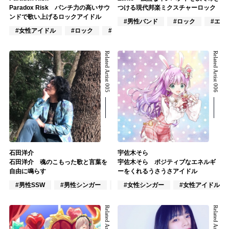
Paradox Risk パンチ力の高いサウ
つける現代邦楽ミクスチャーロック
ンドで歌い上げるロックアイドル
#男性バンド
#ロック
#エモ
#女性アイドル
#ロック
#J-POP
Related Artist 005
Related Artist 006
石田洋介
宇佐木そら
石田洋介 魂のこもった歌と言葉を
宇佐木そら ポジティブなエネルギ
自由に鳴らす
ーをくれるうさうさアイドル
#男性SSW
#男性シンガー
#作詞/作曲家
#女性シンガー
#女性アイドル
Related Artist 007
Related Artist 008