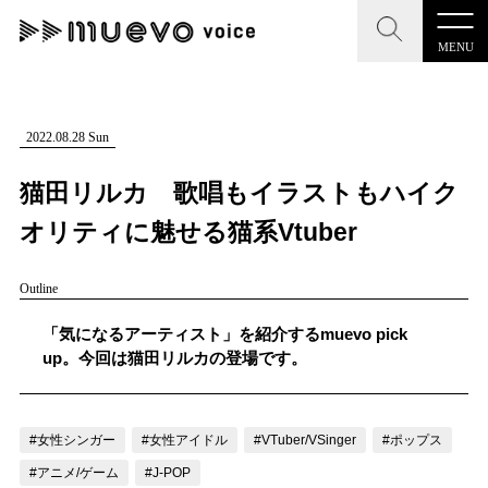
MENU
CLOSE
CLOSE
muevo media
記事を検索する
2022.08.28 Sun
"読者の声を形にする”音楽特化メディア
猫田リルカ 歌唱もイラストもハイク
オリティに魅せる猫系Vtuber
Outline
MENU
人気ワード
記事一覧
「気になるアーティスト」を紹介するmuevo pick
#男性SSW
#ポップス
#女性SSW
#ロック
up。今回は猫田リルカの登場です。
プレスリリース一覧
#男性シンガー
#HR/HM
#女性シンガー
会社概要
#ヒップホップ
#男性シンガーグループ
#R&B/ソウル
#女性シンガー
#女性アイドル
#VTuber/VSinger
#ポップス
お問い合わせ
#アニメ/ゲーム
#J-POP