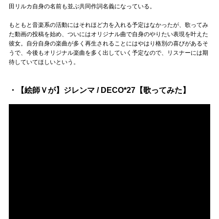
田リルカ自身の名前も並ぶ共同作詞名義になっている。
もともと音楽系の活動にはそれほど力を入れる予定はなかったが、歌ってみ
た動画の投稿を始め、ついにはオリジナル曲で自身のやりたい表現を叶えた
彼女。自分自身の楽曲が多く再生されることにはやはり格別の喜びがあるそ
うで、今後もオリジナル楽曲を多く出していく予定なので、リスナーには期
待していてほしいという。
・【絵師Ｖが】ジレンマ / DECO*27【歌ってみた】