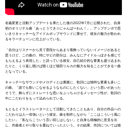
名義変更と活動アップデートを果たした後の2022年7月に公開された、自身
初のオリジナル曲「あっとうてき☆にゃんばーわん！」。アップテンポで思
いきりキャッチーなアイドルポップサウンドに乗せて、彼女の魅力が歌われ
るキラーチューンに仕上がっている。
「自分はリスナーから見て普段からあまり着飾っていないイメージがあると
思うけど、この曲の、特にサビの部分は、みんなにアイドルっぽさを感じて
もらえるよう表現した」と語っている彼女。自己紹介的な要素も盛り込まれ
たりと、くり返し聴けば聴くほど猫田リルカの魅力を知ることができる一曲
となっている。
キャッチーなサウンドやメロディとは裏腹に、歌詞には独特な要素も多いこ
の曲。「誰でも歌いこなせるようなものにしたくない」という思いがあった
そうで、飾らずにストレートな思いをぶっちゃけるメッセージ性が、歌詞の
中にこだわりをもって込められている。
もともとイラストレーターとして活動してきたこともあり、自分の作品への
こだわりは人一倍強いという彼女。曲を制作しながら「ここはこういう風に
したい」「私ならこういう言い回しはしない」と自身も積極的に意見を出
し、作曲者とやり取りを重ねていったという。その結果、作詞については猫