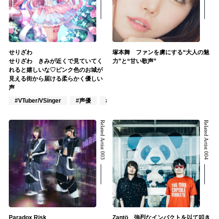
せりざわ
塚本舞 ファンを虜にする“大人の魅
せりざわ きみが近くで見ていてく
力”と“甘い歌声”
れると嬉しいな♡ピンク色のお城が
見える街から届ける柔らかく優しい
声
#VTuber/VSinger
#声優
#アニメ/ゲーム
Related Artist 003
Related Artist 004
Paradox Risk
Zantö 強烈なインパクトを以て叩き