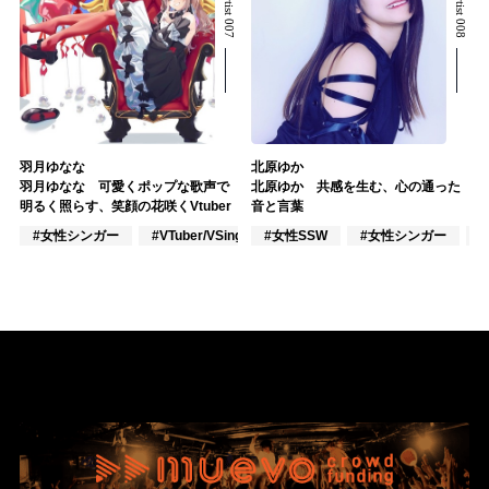
羽月ゆなな
北原ゆか
羽月ゆなな 可愛くポップな歌声で
北原ゆか 共感を生む、心の通った
明るく照らす、笑顔の花咲くVtuber
音と言葉
#女性シンガー
#VTuber/VSinger
#女性SSW
#アニメ/ゲーム
#女性シンガー