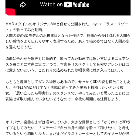
MMDスタイルのオリジナルMVと併せて公開された、ayase「ラストリゾー
ト」の歌ってみた動画。
人間の姿の3Dモデルのお披露目となった作品で、原曲から受け取れる人間ら
しい感情をより伝わりやすく表現するため、あえて猫の姿ではなく人間の姿
を選んだそうだ。
原曲に合わせた歌声も印象的で、歌ってみた動画では歌い方によるニュアン
スを曲ごとに本家に近づけつつ、本家をリスペクトして音程やアレンジはほ
ぼ変えないという。こだわりの込められた歌唱表現に聴き入ってほしい。
もともと趣味としてダンス経験もあるので、せっかく3Dの姿を得たこともあ
り、今後はMMDだけでなく実際に踊ってみた動画も投稿したいという彼
女。「思い立ったら即実行」のスタンスで、やってみたいと思ったことには
妥協せず取り組んでいきたいそうなので、今後の展開にも注目しよう。
オリジナル楽曲をまずは増やしていき、大きな目標として「ゆくゆくは3Dラ
イブをしてみたい」「ステージで自分自身の楽曲を歌って踊りたい」と考え
ているという猫田リルカ。まだまだイラストレーターとしてのイメージが強