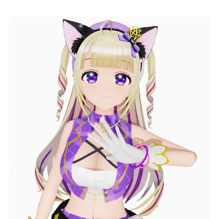
記事リクエスト
ログイン
LINK
muevoクラウドファンディング
muevoコミュニティ
ぶいクラ！by muevo
ぶいコミュ！by muevo
ぶいマガ！ by muevo
Follow us