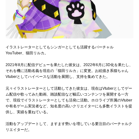
Official SNS
イラストレーターとしてもシンガーとしても活躍するバーチャル
YouTuber、猫田リルカ。
2021年8月に配信デビューを果たした彼女は、2022年6月に3D化を果たし、
それを機に活動名義を現在の「猫田リルカ」に変更。お絵描き系猫ちゃん
Vtuberとしてハイペースな活動を展開し、支持を集めてきた。
元々イラストレーターとして活動してきた彼女は、現在はVtuberとしてゲー
ム配信や歌ってみた動画、雑談配信など幅広いコンテンツを展開する一方
で、現役でイラストレーターとしても活発に活動。ホロライブ所属のVtuber
や有名ゲーム実況者など、知名度の高いクリエイターにも多数イラストを提
供し、実績を重ねている。
活動をアップデートして、ますます勢いを増している要注目のバーチャルク
リエイターだ。