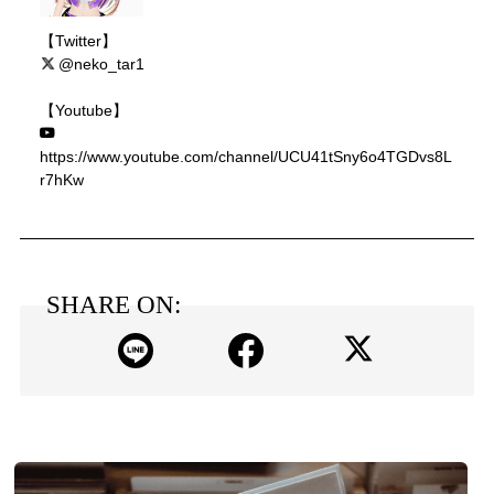
【Twitter】
@neko_tar1
【Youtube】
https://www.youtube.com/channel/UCU41tSny6o4TGDvs8L
r7hKw
SHARE ON: