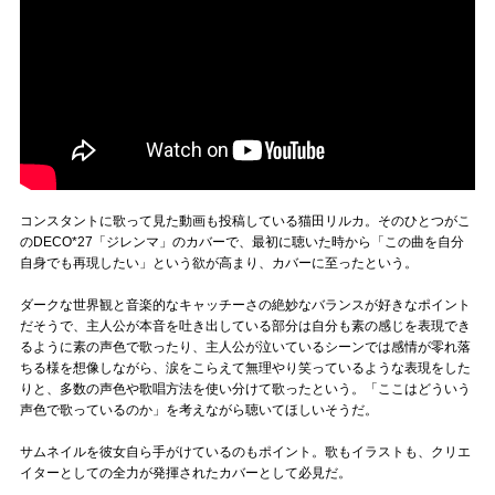
コンスタントに歌って見た動画も投稿している猫田リルカ。そのひとつがこ
のDECO*27「ジレンマ」のカバーで、最初に聴いた時から「この曲を自分
自身でも再現したい」という欲が高まり、カバーに至ったという。
ダークな世界観と音楽的なキャッチーさの絶妙なバランスが好きなポイント
だそうで、主人公が本音を吐き出している部分は自分も素の感じを表現でき
るように素の声色で歌ったり、主人公が泣いているシーンでは感情が零れ落
ちる様を想像しながら、涙をこらえて無理やり笑っているような表現をした
りと、多数の声色や歌唱方法を使い分けて歌ったという。「ここはどういう
声色で歌っているのか」を考えながら聴いてほしいそうだ。
サムネイルを彼女自ら手がけているのもポイント。歌もイラストも、クリエ
イターとしての全力が発揮されたカバーとして必見だ。