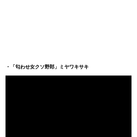
・「匂わせ女クソ野郎」ミヤワキサキ