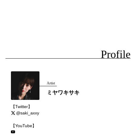
Profile
Artist
ミヤワキサキ
【Twitter】
@saki_axxy
【YouTube】