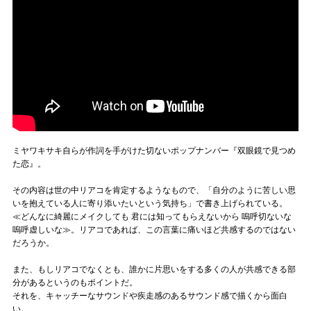
ミヤワキサキ自らが作詞を手がけた切ないポップナンバー『双眼鏡で見つめ
た恋』。
その内容は世の中リアコを肯定するようなもので、「自分のように苦しい思
いを抱えている人に寄り添いたいという気持ち」で書き上げられている。
≪どんなに綺麗にメイクしても 君には知ってもらえないから 嗚呼切ないな
嗚呼虚しいな≫。リアコであれば、この言葉に痛いほど共感するのではない
だろうか。
また、もしリアコでなくとも、誰かに片思いをする多くの人が共感できる部
分があるというのもポイントだ。
それを、キャッチーなサウンドや疾走感のあるサウンド感で描くから面白
い。