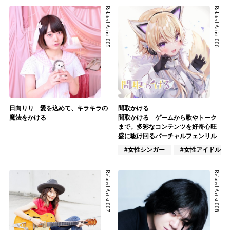
Related Artist 005
Related Artist 006
日向りり 愛を込めて、キラキラの
間取かける
魔法をかける
間取かける ゲームから歌やトーク
まで。多彩なコンテンツを好奇心旺
盛に駆け回るバーチャルフェンリル
#女性シンガー
#女性アイドル
Related Artist 007
Related Artist 008