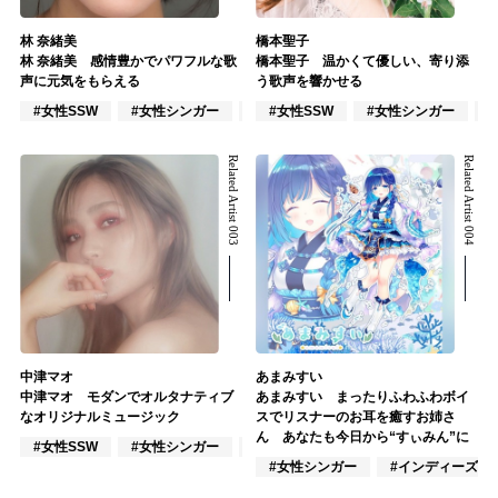
林 奈緒美
橋本聖子
林 奈緒美 感情豊かでパワフルな歌
橋本聖子 温かくて優しい、寄り添
声に元気をもらえる
う歌声を響かせる
#女性SSW
#女性シンガー
#インディーズ
#女性SSW
#女性シンガー
Related Artist 003
Related Artist 004
中津マオ
あまみすい
中津マオ モダンでオルタナティブ
あまみすい まったりふわふわボイ
なオリジナルミュージック
スでリスナーのお耳を癒すお姉さ
ん あなたも今日から“すぃみん”に
#女性SSW
#女性シンガー
#インディーズ
#女性シンガー
#インディーズ