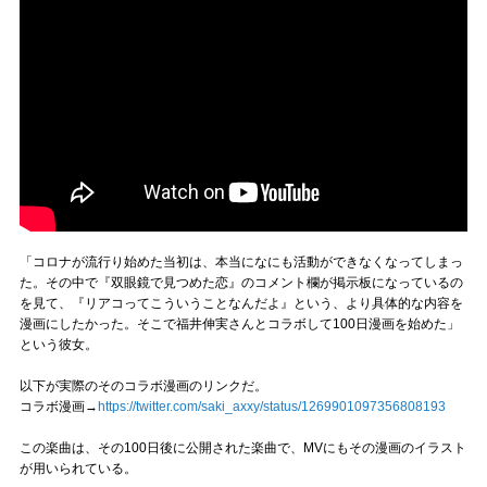
「コロナが流行り始めた当初は、本当になにも活動ができなくなってしまっ
た。その中で『双眼鏡で見つめた恋』のコメント欄が掲示板になっているの
を見て、『リアコってこういうことなんだよ』という、より具体的な内容を
漫画にしたかった。そこで福井伸実さんとコラボして100日漫画を始めた」
という彼女。
以下が実際のそのコラボ漫画のリンクだ。
コラボ漫画→
https://twitter.com/saki_axxy/status/1269901097356808193
この楽曲は、その100日後に公開された楽曲で、MVにもその漫画のイラスト
が用いられている。