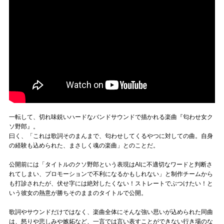
一転して、切れ味鋭いハードなバンドサウンドで描かれる楽曲『匂わせ女ク
ソ野郎』。
曰く、「これは歌詞そのまんまで、匂わせしてくるやつに対しての曲。自身
の経験も込められた、まさしく魂の楽曲」とのことだ。
公開前には「タイトルのクソ野郎という表現はAIに不適切なワードと判断さ
れてしまい、プロモーションで不利になるかもしれない」と制作チームから
も打診されたが、伏せ字には絶対したくない！ストレートでぶつけたい！と
いう彼女の熱意が勝ちそのままのタイトルで公開。
歌詞やサウンドだけではなく、楽曲全体にそんな強い思いが込められた同曲
は、怒りや悲しみや嫉妬など、一言では言い表すことができない行き場のな