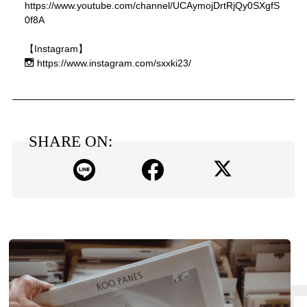
https://www.youtube.com/channel/UCAymojDrtRjQy0SXgfS
0f8A
【Instagram】
https://www.instagram.com/sxxki23/
SHARE ON: