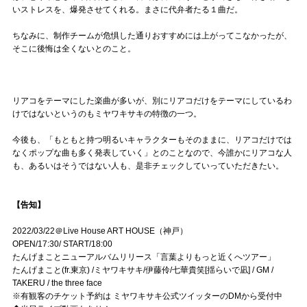
いストレスを、爆発させてくれる。まさに代弁者たる１曲だ。
ちなみに、制作チームが危惧した通りおすすめには上がってこなかったが、
そこに後悔は全くないとのこと。
リアコをテーマにした楽曲が多いが、別にリアコだけをテーマにしているわ
けではないというのもミヤワキサキの特徴の一つ。
今後も、「もともと持つ明るいキャラクターもそのままに、リアコだけでは
なくポップな曲も多く発表していく」とのことなので、今誰かにリアコな人
も、あるいはそうではない人も、是非チェックしていっていただきたい。
【告知】
2022/03/22＠Live House ART HOUSE（神戸）
OPEN/17:30/ START/18:00
たんげまことニューアルバムリリース「言葉よりもっと近くへツアー」
たんげまこと(fr.東京) /ミヤワキサキ/伊藤伶/七華貴笑[揺らいで凪] / GM /
TAKERU / the three face
※有観客のチケット予約は ミヤワキサキ公式ツイッターのDMから受付中