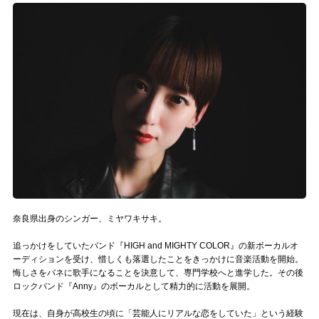
記事リクエスト
ログイン
LINK
muevoクラウドファンディング
muevoコミュニティ
ぶいクラ！by muevo
ぶいコミュ！by muevo
奈良県出身のシンガー、ミヤワキサキ。
ぶいマガ！ by muevo
追っかけをしていたバンド『HIGH and MIGHTY COLOR』の新ボーカルオ
ーディションを受け、惜しくも落選したことをきっかけに音楽活動を開始。
悔しさをバネに歌手になることを決意して、専門学校へと進学した。その後
ロックバンド『Anny』のボーカルとして精力的に活動を展開。
Follow us
現在は、自身が高校生の頃に「芸能人にリアルな恋をしていた」という経験