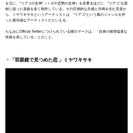
Official SNS
を元に、“リアコの女神”（＝ガチ恋勢の女神）を名乗るほどに、“リアコ”を題
材に扱った楽曲を多く制作している。その圧倒的な共感と共鳴を生む音楽か
ら、ミヤワキサキというアーティストは、“リアコ”という曲のジャンルを作
った最先端なアーティストだといえる。
ちなみにOfficial Twitterにつけられている猪のマークは、「自身の猪突猛進な
性格を表している」とのこと。
・「双眼鏡で見つめた恋 」ミヤワキサキ