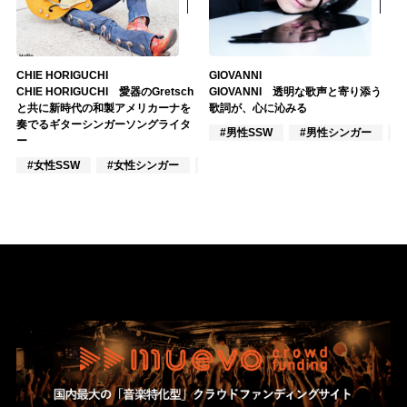
CHIE HORIGUCHI
GIOVANNI
CHIE HORIGUCHI 愛器のGretsch
GIOVANNI 透明な歌声と寄り添う
と共に新時代の和製アメリカーナを
歌詞が、心に沁みる
奏でるギターシンガーソングライタ
#男性SSW
#男性シンガー
ー
#女性SSW
#女性シンガー
#ジャズ/クラシック奏者