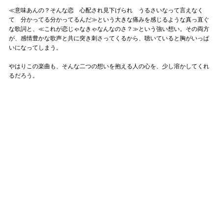
≪意味あんの？そんな恋 心配され見下げられ うるさいなって言えなく
て 分かってる分かってるんだ≫という大きな痛みを感じるような真っ直ぐ
な歌詞と、≪これが恋じゃなきゃなんなのさ？≫という強い想い。その両方
が、感情豊かな歌声と共に突き刺さってくるから、聴いていると胸がいっぱ
いになってしまう。
やはりこの楽曲も、そんな二つの想いを抱える人の心を、少し溶かしてくれ
るだろう。