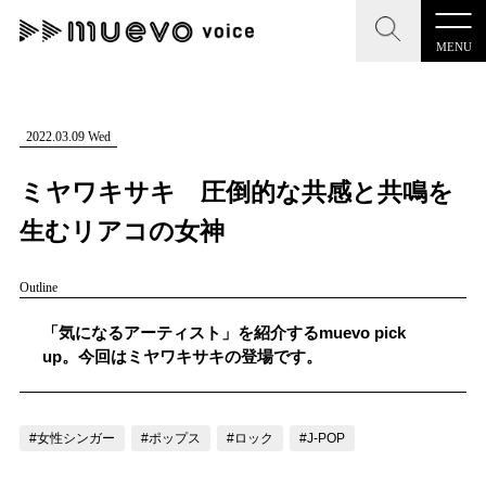
MENU
CLOSE
CLOSE
muevo media
記事を検索する
2022.03.09 Wed
"読者の声を形にする”音楽特化メディア
ミヤワキサキ 圧倒的な共感と共鳴を
生むリアコの女神
Outline
MENU
人気ワード
記事一覧
「気になるアーティスト」を紹介するmuevo pick
#男性SSW
#ポップス
#女性SSW
#ロック
up。今回はミヤワキサキの登場です。
プレスリリース一覧
#男性シンガー
#HR/HM
#女性シンガー
会社概要
#ヒップホップ
#男性シンガーグループ
#R&B/ソウル
#女性シンガー
#ポップス
#ロック
#J-POP
お問い合わせ