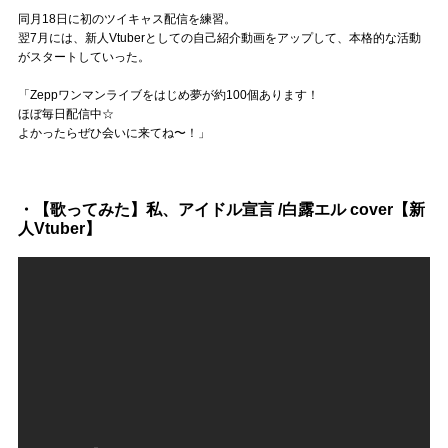
Official SNS
同月18日に初のツイキャス配信を練習。
翌7月には、新人Vtuberとしての自己紹介動画をアップして、本格的な活動
がスタートしていった。
「Zeppワンマンライブをはじめ夢が約100個あります！
ほぼ毎日配信中☆
よかったらぜひ会いに来てね〜！」
・【歌ってみた】私、アイドル宣言 /白露エル cover【新
人Vtuber】