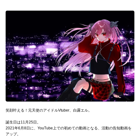
記事リクエスト
ログイン
LINK
muevoクラウドファンディング
muevoコミュニティ
ぶいクラ！by muevo
ぶいコミュ！by muevo
ぶいマガ！ by muevo
笑顔叶える！元天使のアイドルVtuber、白露エル。
誕生日は11月25日。
2021年6月8日に、YouTube上での初めての動画となる、活動の告知動画を
Follow us
アップ。