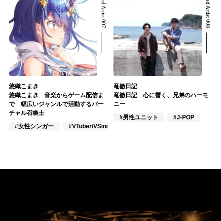
Related Artist 007
Related Artist 008
悠織こまき
竜徹日記
悠織こまき 音楽からゲーム配信ま
竜徹日記 心に響く、兄弟のハーモ
で 幅広いジャンルで活動するバー
ニー
チャル召喚士
#男性ユニット
#J-POP
#女性シンガー
#VTuber/VSinger
#VOCALOID