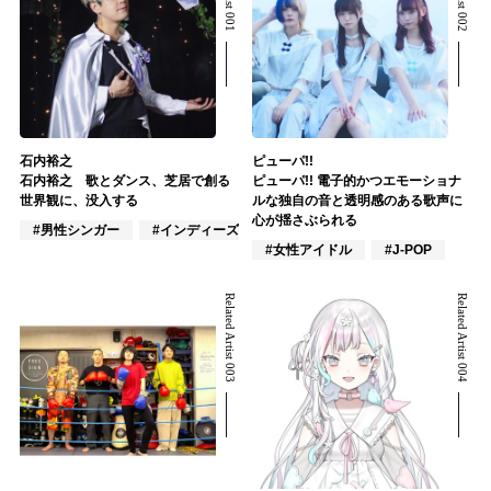
石内裕之
ピューパ!!
石内裕之 歌とダンス、芝居で創る
ピューパ!! 電子的かつエモーショナ
世界観に、没入する
ルな独自の音と透明感のある歌声に
心が揺さぶられる
#男性シンガー
#インディーズ
#作詞/作曲家
#女性アイドル
#J-POP
Related Artist 003
Related Artist 004