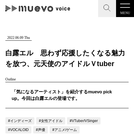
MENU
CLOSE
CLOSE
muevo media
記事を検索する
2022.06.09 Thu
"読者の声を形にする”音楽特化メディア
白露エル 思わず応援したくなる魅力
を放つ、元天使のアイドルＶtuber
Outline
MENU
人気ワード
記事一覧
「気になるアーティスト」を紹介するmuevo pick
#男性SSW
#ポップス
#女性SSW
#ロック
up。今回は白露エルの登場です。
プレスリリース一覧
#男性シンガー
#HR/HM
#女性シンガー
会社概要
#ヒップホップ
#男性シンガーグループ
#R&B/ソウル
#インディーズ
#女性アイドル
#VTuber/VSinger
お問い合わせ
#VOCALOID
#声優
#アニメ/ゲーム