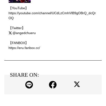
【YouTube】
https://youtube.com/channel/UCdLzCmhVIB9gOBrQ_dcQr
OQ
【Twitter】
@angedchueru
【FANBOX】
https://eru.fanbox.cc/
SHARE ON: