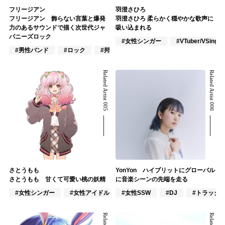
フリージアン
羽澄さひろ
フリージアン 飾らない言葉と爆発
羽澄さひろ 柔らかく穏やかな歌声に
力のあるサウンドで描く次世代ジャ
吸い込まれる
パニーズロック
#女性シンガー
#VTuber/VSinger
#男性バンド
#ロック
#邦ロック
Related Artist 005
Related Artist 006
さとうもも
YonYon ハイブリットにグローバル
さとうもも 甘くて可愛い桃の妖精
に音楽シーンの先端を走る
#女性シンガー
#女性アイドル
#女性SSW
#VTuber/VSinger
#DJ
#トラック