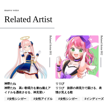
muevo voice
Related Artist
Related Artist 001
Related Artist 002
神野たね
リリぴ
神野たね 高い歌唱力を兼ね備えア
リリぴ 抜群の表現力で届ける、表
イドルを憑依させる、神見習い
情が見える歌
#女性シンガー
#女性アイドル
#女性シンガー
#VTuber/VSinger
#インディーズ