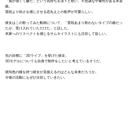
「風が強くて嫌だ」という気持ちを淡々と歌い、不思議な中毒性がある本楽
曲。
普段より幼さを感じさせる恋丸えとの歌声が可愛らしい。
彼女はこの歌ってみた動画について、「普段あまり歌わないタイプの曲だっ
たが、受け入れていただけた」と話した。
本家へのリスペクトを感じるサムネイラストにも注目して欲しい。
先の目標に「3Dライブ」を挙げた彼女。
3Dモデルについても自身で制作をしたいと考えているそうだ。
琥珀色の瞳を持つ彼女が見据えるのはどんな未来だろうか。
今後の活動にもぜひ注目していきたい。