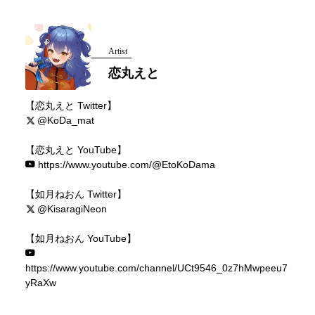
Artist
恋丸えと
【恋丸えと Twitter】
@KoDa_mat
【恋丸えと YouTube】
https://www.youtube.com/@EtoKoDama
【如月ねおん Twitter】
@KisaragiNeon
【如月ねおん YouTube】
https://www.youtube.com/channel/UCt9546_0z7hMwpeeu7
yRaXw