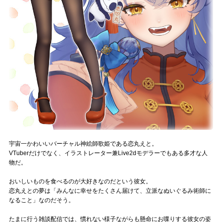
Official SNS
宇宙一かわいいバーチャル神絵師歌姫である恋丸えと。
VTuberだけでなく、イラストレーター兼Live2dモデラーでもある多才な人
物だ。
おいしいものを食べるのが大好きなのだという彼女。
恋丸えとの夢は「みんなに幸せをたくさん届けて、立派なぬいぐるみ術師に
なること」なのだそう。
たまに行う雑談配信では、慣れない様子ながらも懸命にお喋りする彼女の姿