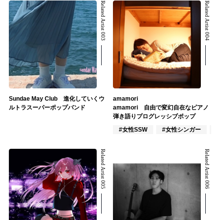
Related Artist 003
Related Artist 004
Sundae May Club 進化していくウ
amamori
ルトラスーパーポップバンド
amamori 自由で変幻自在なピアノ
弾き語りプログレッシブポップ
#女性SSW
#女性シンガー
Related Artist 005
Related Artist 006