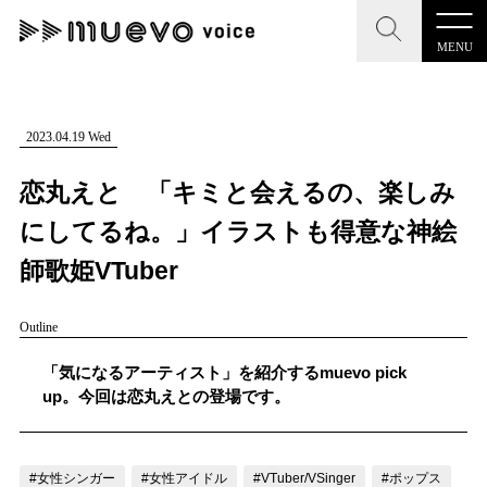
MENU
CLOSE
CLOSE
muevo media
記事を検索する
2023.04.19 Wed
"読者の声を形にする”音楽特化メディア
恋丸えと 「キミと会えるの、楽しみ
にしてるね。」イラストも得意な神絵
師歌姫VTuber
MENU
人気ワード
Outline
記事一覧
#男性SSW
#ポップス
#女性SSW
#ロック
「気になるアーティスト」を紹介するmuevo pick
プレスリリース一覧
#男性シンガー
#HR/HM
#女性シンガー
up。今回は恋丸えとの登場です。
会社概要
#ヒップホップ
#男性シンガーグループ
#R&B/ソウル
お問い合わせ
#女性シンガー
#女性アイドル
#VTuber/VSinger
#ポップス