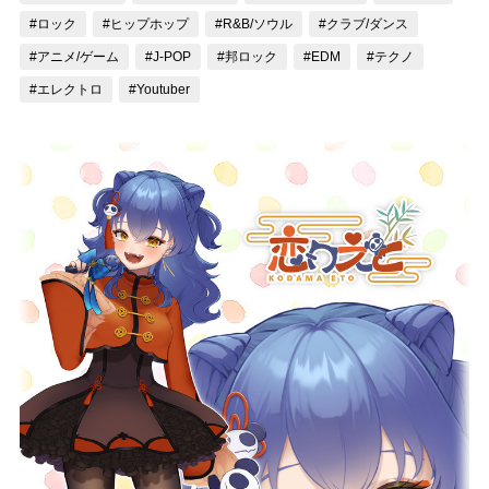
#ロック
#ヒップホップ
#R&B/ソウル
#クラブ/ダンス
記事リクエスト
#アニメ/ゲーム
#J-POP
#邦ロック
#EDM
#テクノ
ログイン
#エレクトロ
#Youtuber
LINK
muevoクラウドファンディング
muevoコミュニティ
ぶいクラ！by muevo
ぶいコミュ！by muevo
ぶいマガ！ by muevo
Follow us