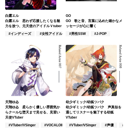
白露エル
GO
白露エル 思わず応援したくなる魅
GO 歌と音、言葉に込めた確かなメ
力を放つ、元天使のアイドルＶtuber
ッセージが心に響く
#インディーズ
#女性アイドル
#男性SSW
#VTuber/VSinger
#J-POP
Related Artist 007
Related Artist 008
天翔ゆゐ
幼少ギミック/幼狐ツバク
天翔ゆゐ 柔らかく優しい雰囲気か
幼少ギミック/幼狐ツバク 声真似を
らクールな堕天まで見せる、見習い
通してリスナーを魅了する幼狐
天使VTuber
VTuber
#VTuber/VSinger
#VOCALOID
#VTuber/VSinger
#ポップス
#声優
#