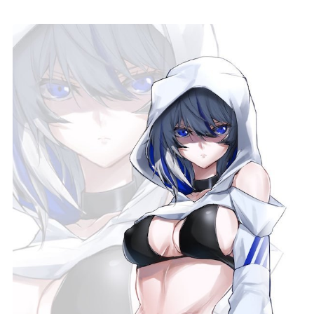
記事リクエスト
ログイン
LINK
muevoクラウドファンディング
muevoコミュニティ
ぶいクラ！by muevo
ぶいコミュ！by muevo
ぶいマガ！ by muevo
Follow us