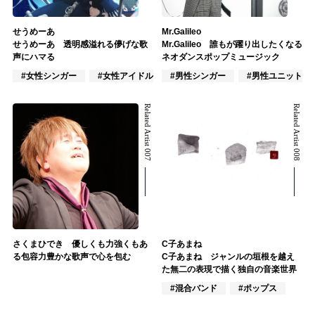
せうめーあ
Mr.Galileo
せうめーあ 透明感溢れる儚げな歌
Mr.Galileo 誰もが躍り出したくなる
声にハマる
ネオダンスポップミュージック
#女性シンガー
#女性アイドル
#男性シンガー
#VTuber/VSinger
#男性ユニット
Related Artist 007
Related Artist 008
さくまひでき 優しくも力強くもあ
C子あまね
る包容力豊かな歌声で心を包む
C子あまね ジャンルの垣根を越え
た無二の表現で描く独自の音楽世界
#混合バンド
#ポップス