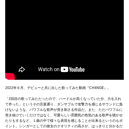
2022年６月、デビューと共に出した歌ってみた動画『CH4NGE』。
「2回目の歌ってみただったので、ハードルが高くなっていた分、力を入れ
て作った」というその言葉通り、ダンサブルで攻撃力を感じるサウンドに負
けないような、パワフルな歌声が突き刺さる作品だ。また、ただパワフルに
突き抜けていくだけではなく、可愛らしい雰囲気の色気のある歌声を聴かせ
たりもするなど、１曲の中で様々な表現を感じることが出来るというのもポ
イント。シンガーとしての彼女のクオリティの高さが、はっきりと分かるだ