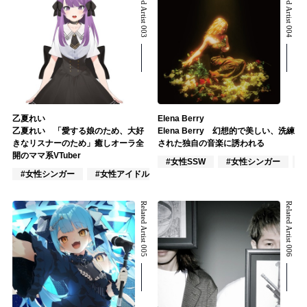
Related Artist 003
Related Artist 004
乙夏れい
Elena Berry
乙夏れい 「愛する娘のため、大好
Elena Berry 幻想的で美しい、洗練
きなリスナーのため」癒しオーラ全
された独自の音楽に誘われる
開のママ系VTuber
#女性SSW
#女性シンガー
#
#女性シンガー
#女性アイドル
#VTuber/VSinger
Related Artist 005
Related Artist 006