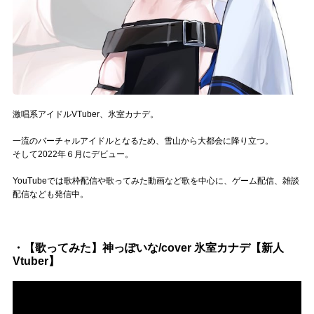
Official SNS
激唱系アイドルVTuber、氷室カナデ。
一流のバーチャルアイドルとなるため、雪山から大都会に降り立つ。
そして2022年６月にデビュー。
YouTubeでは歌枠配信や歌ってみた動画など歌を中心に、ゲーム配信、雑談
配信なども発信中。
・【歌ってみた】神っぽいな/cover 氷室カナデ【新人
Vtuber】