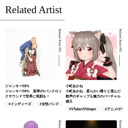
Related Artist
Related Artist 001
Related Artist 002
ジャンキー58%
小町あかね
ジャンキー58% 直球USパンクロッ
小町あかね 柔らかい喋りと澄んだ
クサウンドで世界に笑顔を！
歌声のギャップも魅力のバーチャル
猫又
#インディーズ
#女性バンド
#パンク
#VTuber/VSinger
#アニメ/ゲー