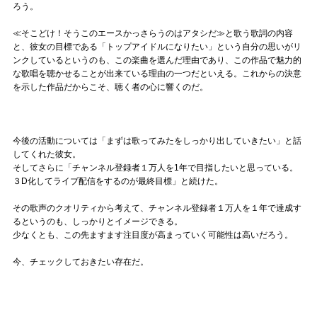
ろう。
≪そこどけ！そうこのエースかっさらうのはアタシだ≫と歌う歌詞の内容
と、彼女の目標である「トップアイドルになりたい」という自分の思いがリ
ンクしているというのも、この楽曲を選んだ理由であり、この作品で魅力的
な歌唱を聴かせることが出来ている理由の一つだといえる。これからの決意
を示した作品だからこそ、聴く者の心に響くのだ。
今後の活動については「まずは歌ってみたをしっかり出していきたい」と話
してくれた彼女。
そしてさらに「チャンネル登録者１万人を1年で目指したいと思っている。
３D化してライブ配信をするのが最終目標」と続けた。
その歌声のクオリティから考えて、チャンネル登録者１万人を１年で達成す
るというのも、しっかりとイメージできる。
少なくとも、この先ますます注目度が高まっていく可能性は高いだろう。
今、チェックしておきたい存在だ。