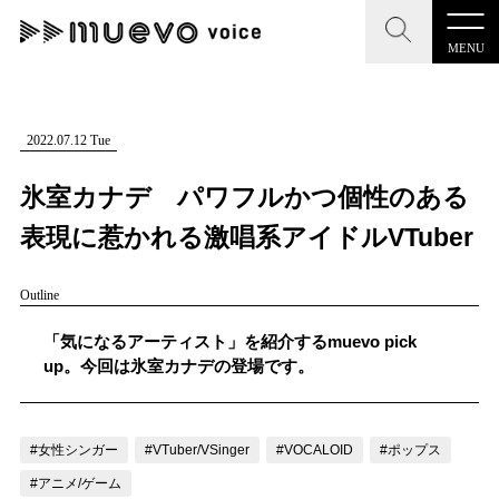
MENU
CLOSE
CLOSE
muevo media
記事を検索する
2022.07.12 Tue
"読者の声を形にする”音楽特化メディア
氷室カナデ パワフルかつ個性のある
表現に惹かれる激唱系アイドルVTuber
Outline
MENU
人気ワード
記事一覧
「気になるアーティスト」を紹介するmuevo pick
#男性SSW
#ポップス
#女性SSW
#ロック
up。今回は氷室カナデの登場です。
プレスリリース一覧
#男性シンガー
#HR/HM
#女性シンガー
会社概要
#ヒップホップ
#男性シンガーグループ
#R&B/ソウル
#女性シンガー
#VTuber/VSinger
#VOCALOID
#ポップス
お問い合わせ
#アニメ/ゲーム