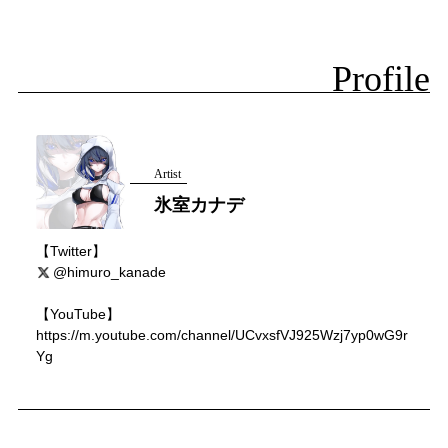
Profile
Artist
氷室カナデ
【Twitter】
@himuro_kanade
【YouTube】
https://m.youtube.com/channel/UCvxsfVJ925Wzj7yp0wG9r
Yg