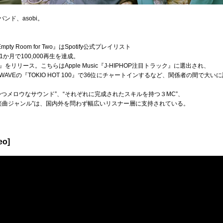
ンド、asobi。
ty Room for Two』はSpotify公式プレイリスト
1か月で100,000再生を達成。
E』をリリース。こちらはApple Music『J-HIPHOP注目トラック』に選出され、
-WAVEの『TOKIO HOT 100』で36位にチャートインするなど、関係者の間で大
つメロウなサウンド”、“それぞれに完成されたスキルを持つ３MC”、
幅広い楽曲ジャンル”は、国内外を問わず幅広いリスナー層に支持されている。
eo]