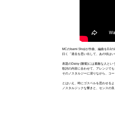
MCのIsami Shojiが作曲、編曲をDJ
曰く「過去を思い出して、あの頃はい
表題のDaisy (雛菊)には素敵な
歌詞の内容に合わせて、アレンジでも
そのノスタルジーに浸りながら、コー
とはいえ、時にゴスペルを思わせるよ
ノスタルジックな響きと、センスの良