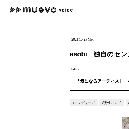
muevo media
記事を検索する
"読者の声を形にする”音楽特化メディア
2021.10.25 Mon
asobi 独自の
Outline
人気ワード
「気になるアーティスト」を紹介
MENU
#男性SSW
#ポップス
#女性SSW
#ロック
#男性シンガー
記事一覧
#インディーズ
#男性バンド
プレスリリース一覧
会社概要