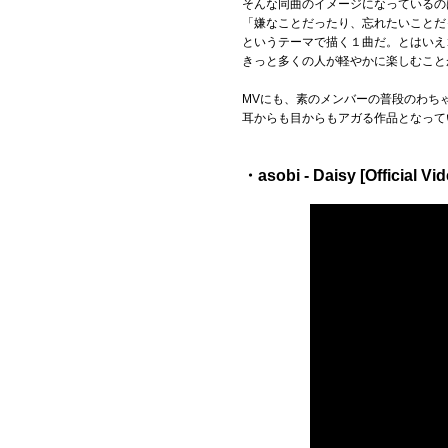
そんな同曲のイメージになっているの
「嫌なことだったり、忘れたいことだ
というテーマで描く１曲だ。とはいえ
きっと多くの人が軽やかに楽しむこと
MVにも、素のメンバーの普段のわち
耳からも目からもアガる作品となって
・asobi - Daisy [Official Vid