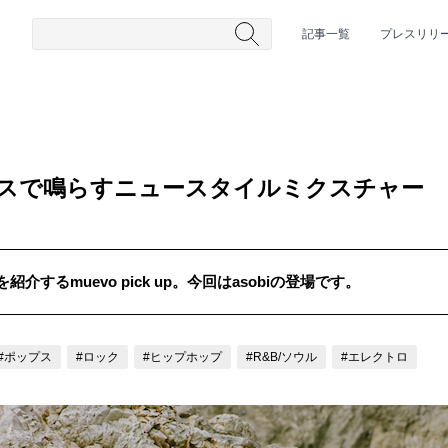
記事一覧
プレスリリ
センスで鳴らすニュースタイルミクスチャー
するmuevo pick up。今回はasobiの登場です。
#HR/HM
#女性シンガー
#ヒップホップ
#男性シンガーグルー
#ポップス
#ロック
#ヒップホップ
#R&B/ソウル
#エレクトロ