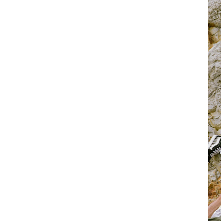
お問い合わせ
記事リクエスト
ログイン
LINK
muevoクラウドファンディング
muevoコミュニティ
ぶいクラ！by muevo
ぶいコミュ！by muevo
ぶいマガ！ by muevo
Follow us