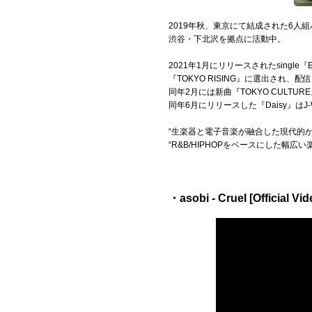
2019年秋、東京にて結成された6人組バ
Official SNS
渋谷・下北沢を拠点に活動中。
2021年1月にリリースされたsingle『Emp
『TOKYO RISING』に選出され、配信
同年2月には新曲『TOKYO CULTUR
同年6月にリリースした『Daisy』はJ
“生楽器と電子音楽が融合した現代的か
“R&B/HIPHOPをベースにした
・asobi - Cruel [Official Vid