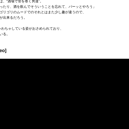
は、“酒場で管を巻く男達”。
ったり、酒を飲んでそういうことを忘れて、パーッとやろう」
ゴリゴリのムードでのそれとはまた少し趣が違うので、
が出来るだろう。
ゃわちゃしている姿がおさめられており、
いる。
eo]