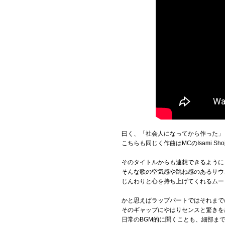
曰く、「社会人になってから作った」という楽
こちらも同じく作曲はMCのIsami Sh
そのタイトルからも連想できるように
そんな歌の空気感や跳ね感のあるサウ
じんわりと心を持ち上げてくれるムー
かと思えばラップパートではそれまで
そのギャップにやはりセンスと驚きを
日常のBGM的に聞くことも、細部ま