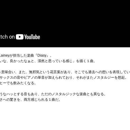
のLaineyが担当した楽曲『Diasy』。
いな、良かったなぁと、漠然と思っている感じ」を描く１曲。
人という意味合い、また、無邪気という花言葉があり、そこでも過去への想いを表現して
サックスの音やピアノの単音が加えられており、それがまたノスタルジーを想起。
ヒーでも飲みたくなる。
うなハッとする音もあり、ただのノスタルジックな楽曲とも異なる。
さへの驚きを、両方感じられる１曲だ。