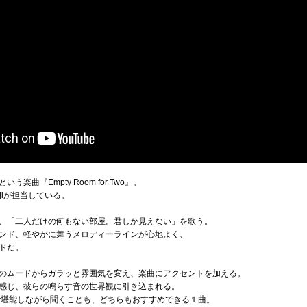
曲『Empty Room for Two』。
ojiが担当している。
、「二人だけの何もない部屋。君しか見えない」を歌う。
ンド、軽やかに舞うメロディーラインが心地よく、
ドだ。
のムードからガラッと雰囲気を変え、楽曲にアクセントを加える。
感じ、彼らの鳴らす音の世界観に引き込まれる。
で堪能しながら聞くことも、どちらもおすすめできる１曲。