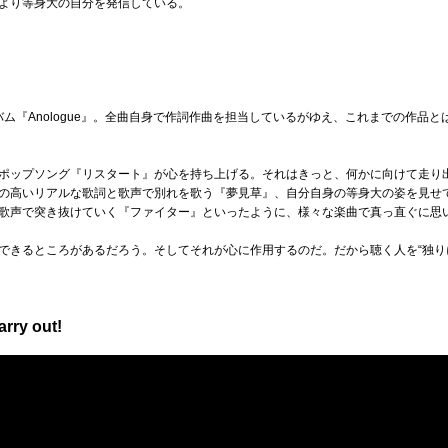
より等身大の自分を発信している。
ルバム『Anologue』。全曲自身で作詞作曲を担当しているがゆえ、これまでの作品
ポップソング『リスタート』が心を持ち上げる。それはきっと、何かに向けて走り
の高いリアルな歌詞と歌声で別れを歌う『夢見草』、自分自身の等身大の姿を見せ
歌声で突き抜けていく『ファイター』といったように、様々な楽曲で真っ直ぐに思
できるところがあるだろう。そしてそれが心に作用するのだ。だから聴く人を“独り
rry out!