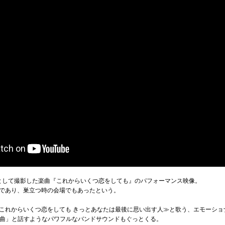
として撮影した楽曲『これからいくつ恋をしても』のパフォーマンス映像。
であり、巣立つ時の会場でもあったという。
これからいくつ恋をしても きっとあなたは最後に思い出す人≫と歌う、エモーショ
の楽曲」と話すようなパワフルなバンドサウンドもぐっとくる。