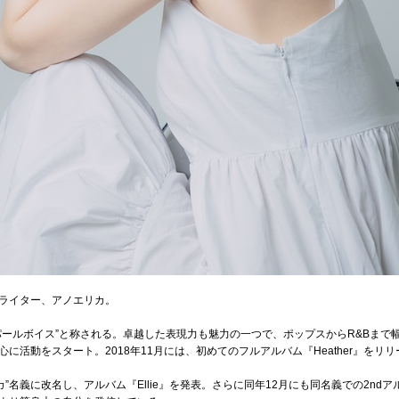
ライター、アノエリカ。
ールボイス”と称される。卓越した表現力も魅力の一つで、ポップスからR&Bまで幅
に活動をスタート。2018年11月には、初めてのフルアルバム『Heather』をリ
カ”名義に改名し、アルバム『Ellie』を発表。さらに同年12月にも同名義での2ndアル