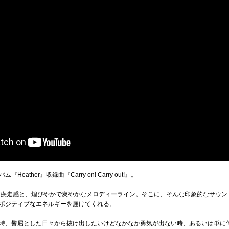
eather』収録曲『Carry on! Carry out!』。
な疾走感と、煌びやかで爽やかなメロディーライン。そこに、そんな印象的なサウン
ポジティブなエネルギーを届けてくれる。
時、鬱屈とした日々から抜け出したいけどなかなか勇気が出ない時、あるいは単に