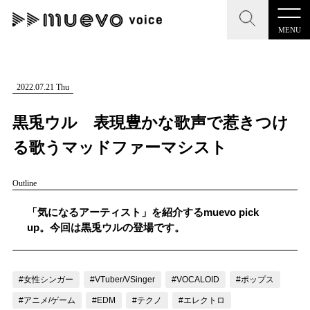
MENU
CLOSE
CLOSE
muevo media
記事を検索する
2022.07.21 Thu
"読者の声を形にする”音楽特化メディア
黒兎ウル 表現豊かな歌声で惹きつけ
る歌うマッドファーマシスト
Outline
MENU
人気ワード
記事一覧
「気になるアーティスト」を紹介するmuevo pick
#男性SSW
#ポップス
#女性SSW
#ロック
up。今回は黒兎ウルの登場です。
プレスリリース一覧
#男性シンガー
#HR/HM
#女性シンガー
会社概要
#ヒップホップ
#男性シンガーグループ
#R&B/ソウル
#女性シンガー
#VTuber/VSinger
#VOCALOID
#ポップス
お問い合わせ
#アニメ/ゲーム
#EDM
#テクノ
#エレクトロ