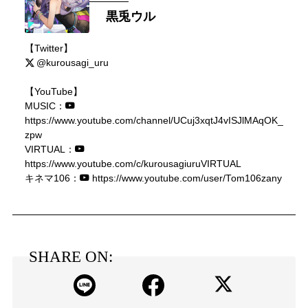
黒兎ウル
【Twitter】
@kurousagi_uru
【YouTube】
MUSIC：
https://www.youtube.com/channel/UCuj3xqtJ4vISJlMAqOK_
zpw
VIRTUAL：
https://www.youtube.com/c/kurousagiuruVIRTUAL
キネマ106：
https://www.youtube.com/user/Tom106zany
SHARE ON: