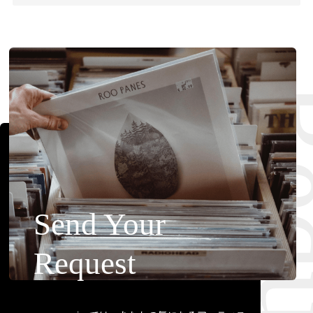
Requ
Send Your
Request