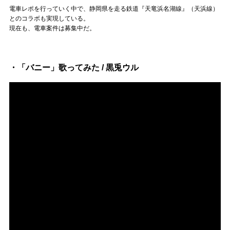
Official SNS
電車レポを行っていく中で、静岡県を走る鉄道『天竜浜名湖線』（天浜線）
とのコラボも実現している。
現在も、電車案件は募集中だ。
・「バニー」歌ってみた / 黒兎ウル