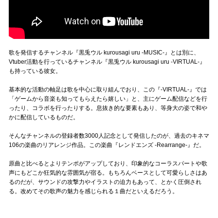
歌を発信するチャンネル『黒兎ウル kurousagi uru -MUSIC-』とは別に、
Vtuber活動を行っているチャンネル『黒兎ウル kurousagi uru -VIRTUAL-』
も持っている彼女。
基本的な活動の軸足は歌を中心に取り組んでおり、この『-VIRTUAL-』では
「ゲームから音楽も知ってもらえたら嬉しい」と、主にゲーム配信などを行
ったり、コラボを行ったりする。息抜き的な要素もあり、等身大の姿で和や
かに配信しているものだ。
そんなチャンネルの登録者数3000人記念として発信したのが、過去のキネマ
106の楽曲のリアレンジ作品。この楽曲『レンドエンズ -Rearrange-』だ。
原曲と比べるとよりテンポがアップしており、印象的なコーラスパートや歌
声にもどこか狂気的な雰囲気が宿る。もちろんベースとして可愛らしさはあ
るのだが、サウンドの攻撃力やイラストの迫力もあって、とかく圧倒され
る。改めてその歌声の魅力を感じられる１曲だといえるだろう。