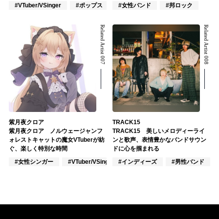
#VTuber/VSinger
#ポップス
#アニメ/ゲーム
#女性バンド
#邦ロック
Related Artist 007
Related Artist 008
紫月夜クロア
TRACK15
紫月夜クロア ノルウェージャンフ
TRACK15 美しいメロディーライ
ォレストキャットの魔女VTuberが紡
ンと歌声、表情豊かなバンドサウン
ぐ、楽しく特別な時間
ドに心を掴まれる
#女性シンガー
#VTuber/VSinger
#インディーズ
#VOCALOID
#男性バンド