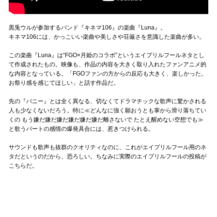
黒兎ウルが参加するバンド『キネマ106』の楽曲『Luna』。
キネマ106には、かっこいい楽曲や美しさや荘厳さを意識した楽曲が多い。
この楽曲『Luna』は“FGO×月姫のコラボ”というエイプリルフールネタとし
て作成されたもの。映像も、作品の内容を大きく取り入れたファンアニメ的
な内容となっている。「FGOファンの方からの反応も大きく、楽しかった。
お祭り感を感じてほしい」と話す作品だ。
先の『バニー』とは全く異なる、切なくてドラマチックな歌声に驚かされる
人も少なくないだろう。特に≪どんなに強く願おうとも掌から滑り落ちてい
くの もう嫌だ嫌だ嫌だ嫌だ嫌だ嫌だ離さないで たとえ醒めない空想でも≫
と歌うパートの感情の爆発具合には、惹きつけられる。
サウンドも歌声も抜群のクオリティなのに、これがエイプリルフール用のネ
タだというのだから、恐ろしい。ちなみに実際のエイプリルフールの投稿が
こちらだ。