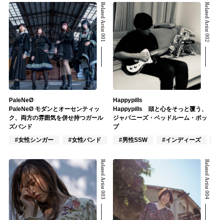
Related Artist 001
Related Artist 002
PaleNeØ
Happypills
PaleNeØ モダンとオーセンティッ
Happypills 頭と心をそっと覆う、
ク、両方の雰囲気を併せ持つガール
ジャパニーズ・ベッドルーム・ポッ
ズバンド
プ
#女性シンガー
#女性バンド
#楽器奏者
#男性SSW
#インディーズ
Related Artist 003
Related Artist 004