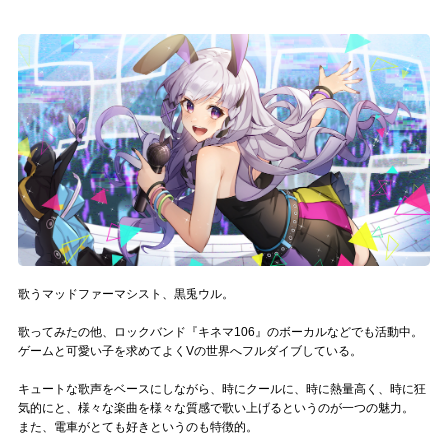
記事リクエスト
ログイン
LINK
muevoクラウドファンディング
muevoコミュニティ
ぶいクラ！by muevo
歌うマッドファーマシスト、黒兎ウル。
ぶいコミュ！by muevo
歌ってみたの他、ロックバンド『キネマ106』のボーカルなどでも活動中。
ぶいマガ！ by muevo
ゲームと可愛い子を求めてよくVの世界へフルダイブしている。
キュートな歌声をベースにしながら、時にクールに、時に熱量高く、時に狂
気的にと、様々な楽曲を様々な質感で歌い上げるというのが一つの魅力。
Follow us
また、電車がとても好きというのも特徴的。