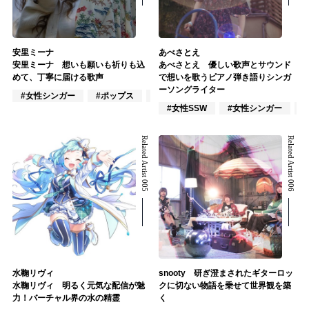
安里ミーナ
あべさとえ
安里ミーナ 想いも願いも祈りも込
あべさとえ 優しい歌声とサウンド
めて、丁寧に届ける歌声
で想いを歌うピアノ弾き語りシンガ
ーソングライター
#女性シンガー
#ポップス
#歌謡曲
#女性SSW
#女性シンガー
Related Artist 005
Related Artist 006
水鞠リヴィ
snooty 研ぎ澄まされたギターロッ
水鞠リヴィ 明るく元気な配信が魅
クに切ない物語を乗せて世界観を築
力！バーチャル界の水の精霊
く