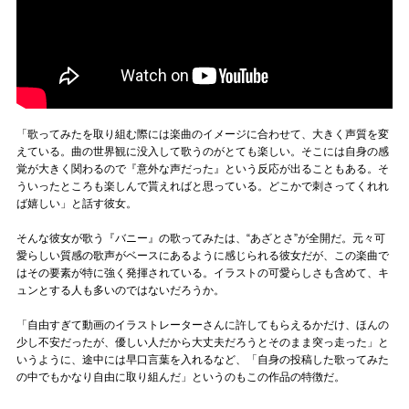
「歌ってみたを取り組む際には楽曲のイメージに合わせて、大きく声質を変
えている。曲の世界観に没入して歌うのがとても楽しい。そこには自身の感
覚が大きく関わるので『意外な声だった』という反応が出ることもある。そ
ういったところも楽しんで貰えればと思っている。どこかで刺さってくれれ
ば嬉しい」と話す彼女。
そんな彼女が歌う『バニー』の歌ってみたは、“あざとさ”が全開だ。元々可
愛らしい質感の歌声がベースにあるように感じられる彼女だが、この楽曲で
はその要素が特に強く発揮されている。イラストの可愛らしさも含めて、キ
ュンとする人も多いのではないだろうか。
「自由すぎて動画のイラストレーターさんに許してもらえるかだけ、ほんの
少し不安だったが、優しい人だから大丈夫だろうとそのまま突っ走った」と
いうように、途中には早口言葉を入れるなど、「自身の投稿した歌ってみた
の中でもかなり自由に取り組んだ」というのもこの作品の特徴だ。