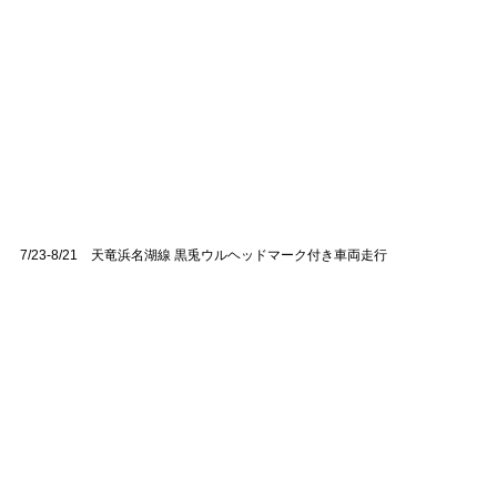
7/23-8/21 天竜浜名湖線 黒兎ウルヘッドマーク付き車両走行