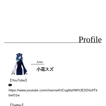
Profile
Artist
小花スズ
【YouTube】
https://www.youtube.com/channel/UCxgfdsHWVJE2DVu9Tk
bwO1w
【Twitter】