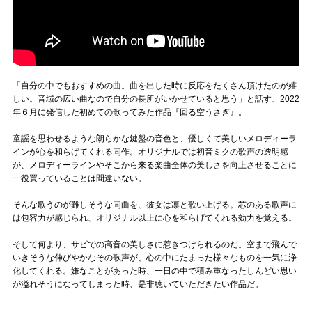
「自分の中でもおすすめの曲。曲を出した時に反応をたくさん頂けたのが嬉
しい。音域の広い曲なので自分の長所がいかせていると思う」と話す、2022
年６月に発信した初めての歌ってみた作品『回る空うさぎ』。
童謡を思わせるような朗らかな鍵盤の音色と、優しくて美しいメロディーラ
インが心を和らげてくれる同作。オリジナルでは初音ミクの歌声の透明感
が、メロディーラインやそこから来る楽曲全体の美しさを向上させることに
一役買っていることは間違いない。
そんな歌うのが難しそうな同曲を、彼女は凛と歌い上げる。芯のある歌声に
は包容力が感じられ、オリジナル以上に心を和らげてくれる効力を覚える。
そして何より、サビでの高音の美しさに惹きつけられるのだ。空まで飛んで
いきそうな伸びやかなその歌声が、心の中にたまった様々なものを一気に浄
化してくれる。嫌なことがあった時、一日の中で積み重なったしんどい思い
が溢れそうになってしまった時、是非聴いていただきたい作品だ。