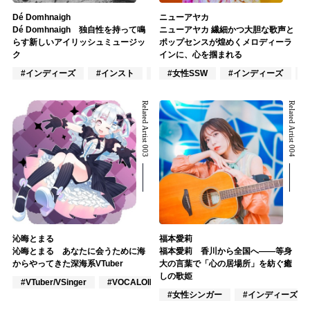
Dé Domhnaigh
ニューアヤカ
Dé Domhnaigh 独自性を持って鳴
ニューアヤカ 繊細かつ大胆な歌声と
らす新しいアイリッシュミュージッ
ポップセンスが煌めくメロディーラ
ク
インに、心を掴まれる
#インディーズ
#インスト
#楽器奏者
#女性SSW
#インディーズ
Related Artist 003
Related Artist 004
沁晦とまる
福本愛莉
沁晦とまる あなたに会うために海
福本愛莉 香川から全国へ――等身
からやってきた深海系VTuber
大の言葉で「心の居場所」を紡ぐ癒
しの歌姫
#VTuber/VSinger
#VOCALOID
#声優
#女性シンガー
#インディーズ