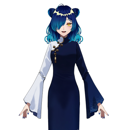
記事リクエスト
ログイン
LINK
muevoクラウドファンディング
muevoコミュニティ
ぶいクラ！by muevo
ぶいコミュ！by muevo
ぶいマガ！ by muevo
Follow us