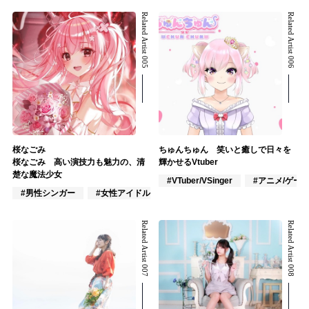
Related Artist 005
Related Artist 006
桜なごみ
ちゅんちゅん 笑いと癒しで日々を
桜なごみ 高い演技力も魅力の、清
輝かせるVtuber
楚な魔法少女
#VTuber/VSinger
#アニメ/ゲー
#男性シンガー
#女性アイドル
#女性ユニット
Related Artist 007
Related Artist 008