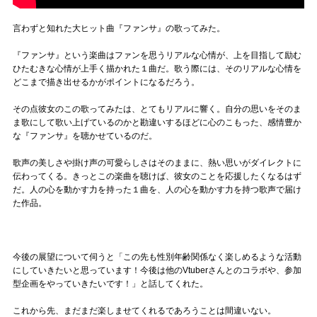
言わずと知れた大ヒット曲『ファンサ』の歌ってみた。
『ファンサ』という楽曲はファンを思うリアルな心情が、上を目指して励む
ひたむきな心情が上手く描かれた１曲だ。歌う際には、そのリアルな心情を
どこまで描き出せるかがポイントになるだろう。
その点彼女のこの歌ってみたは、とてもリアルに響く。自分の思いをそのま
ま歌にして歌い上げているのかと勘違いするほどに心のこもった、感情豊か
な『ファンサ』を聴かせているのだ。
歌声の美しさや掛け声の可愛らしさはそのままに、熱い思いがダイレクトに
伝わってくる。きっとこの楽曲を聴けば、彼女のことを応援したくなるはず
だ。人の心を動かす力を持った１曲を、人の心を動かす力を持つ歌声で届け
た作品。
今後の展望について伺うと「この先も性別年齢関係なく楽しめるような活動
にしていきたいと思っています！今後は他のVtuberさんとのコラボや、参加
型企画をやっていきたいです！」と話してくれた。
これから先、まだまだ楽しませてくれるであろうことは間違いない。