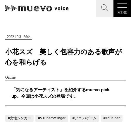
MENU
CLOSE
CLOSE
muevo media
記事を検索する
2022.10.31 Mon
"読者の声を形にする”音楽特化メディア
小花スズ 美しく包容力のある歌声が
心を和らげる
Outline
MENU
人気ワード
記事一覧
「気になるアーティスト」を紹介するmuevo pick
#男性SSW
#ポップス
#女性SSW
#ロック
up。今回は小花スズの登場です。
プレスリリース一覧
#男性シンガー
#HR/HM
#女性シンガー
会社概要
#ヒップホップ
#男性シンガーグループ
#R&B/ソウル
#女性シンガー
#VTuber/VSinger
#アニメ/ゲーム
#Youtuber
お問い合わせ