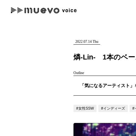
muevo media
記事を検索する
"読者の声を形にする”音楽特化メディア
2022.07.14 Thu
燐-Lin- 1本の
Outline
人気ワード
「気になるアーティスト」を紹介
MENU
#男性SSW
#ポップス
#女性SSW
#ロック
#男性シンガー
記事一覧
#女性SSW
#インディーズ
#
プレスリリース一覧
会社概要