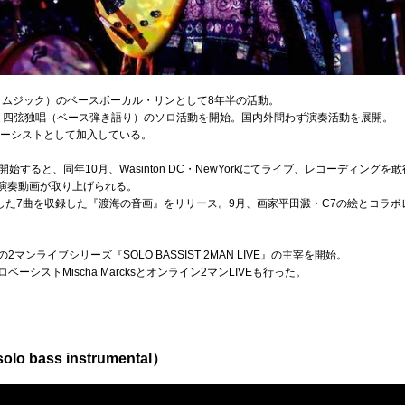
k（カムジック）のベースボーカル・リンとして8年半の活動。
改名し、四弦独唱（ベース弾き語り）のソロ活動を開始。国内外問わず演奏活動を展開。
にベーシストとして加入している。
を開始すると、同年10月、Wasinton DC・NewYorkにてライブ、レコーディングを敢
にて、演奏動画が取り上げられる。
グした7曲を収録した『渡海の音画』をリリース。9月、画家平田澱・C7の絵とコラボレーショ
マンライブシリーズ『SOLO BASSIST 2MAN LIVE』の主宰を開始。
ーシストMischa Marcksとオンライン2マンLIVEも行った。
lo bass instrumental）