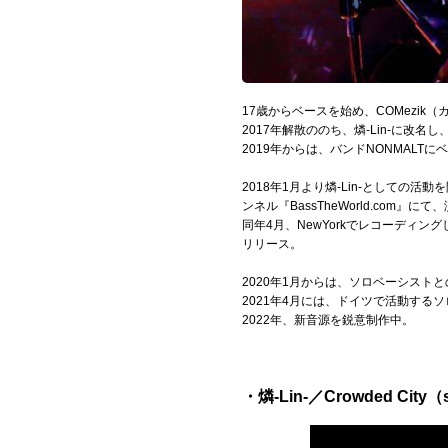
Official SNS
17歳からベースを始め、COMezi
2017年解散ののち、燐-Lin-に
2019年からは、バンドNONMALT
2018年1月より燐-Lin-としての活動
ンネル『BassTheWorld.com』
同年4月、NewYorkでレコーディン
リリース。
2020年1月からは、ソロベーシストとの2
2021年4月には、ドイツで活動するソロベ
2022年、新音源を鋭意制作中。
・燐-Lin-／Crowded City（so