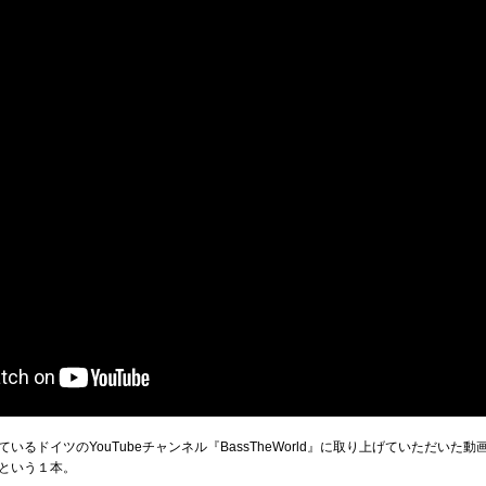
るドイツのYouTubeチャンネル『BassTheWorld』に取り上げていただい
という１本。