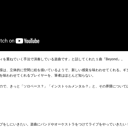
ィを重ねていく手法で演奏している楽曲です」と話してくれた１曲『Beyond』。
様は、立体的に空間に絵を描いているようで、新しい感覚を味わわせてくれる。ギ
を味わわせてくれるプレイヤーを、筆者はほとんど知らない。
ので、きっと「ソロベース？」「インストゥルメンタル？」と、その界隈について
ブをしにいきたい。楽曲にバンドやオーケストラをつけてライブをやっていきたい