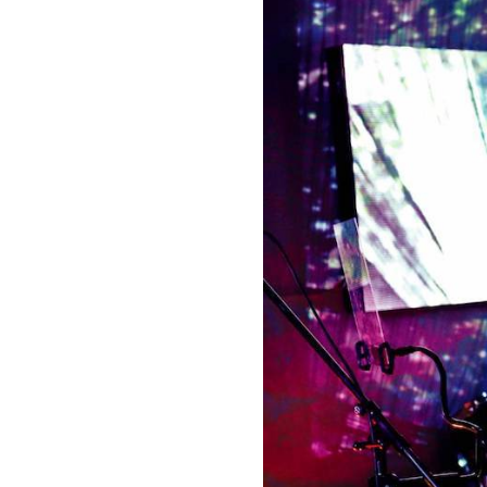
お問い合わせ
記事リクエスト
ログイン
LINK
muevoクラウドファンディング
muevoコミュニティ
ぶいクラ！by muevo
ぶいコミュ！by muevo
ぶいマガ！ by muevo
Follow us