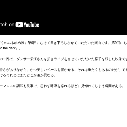
ぼくのみるゆめ展』第9回にむけて書き下ろしさせていただいた楽曲です。第9回に
he dark』。
の一部で、ダンサー栄江さんを招きライブをさせていただいた様子を残した映像で
特さがありながら、かつ美しいベースを響かせる。それは重たくもあるのだが、で
けるそれとはまたどこか趣が異なる。
ーマンスの調和も見事で、思わず呼吸を忘れるほどに見惚れてしまう瞬間がある。