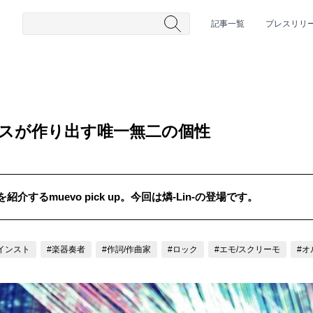
記事一覧
プレスリリ
ベースが作り出す唯一無二の個性
するmuevo pick up。今回は燐-Lin-の登場です。
#HR/HM
#女性シンガー
#ヒップホップ
#男性シンガーグルー
インスト
#楽器奏者
#作詞/作曲家
#ロック
#エモ/スクリーモ
#オ