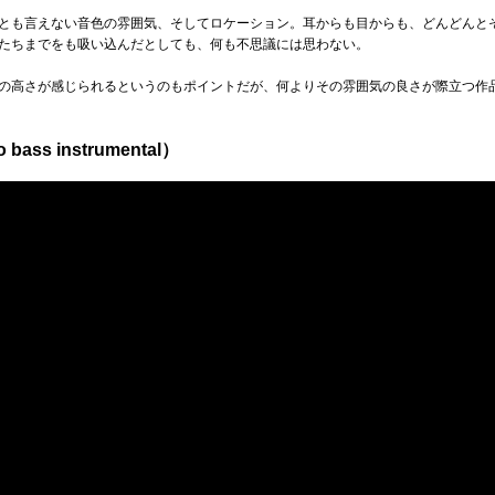
とも言えない音色の雰囲気、そしてロケーション。耳からも目からも、どんどんと
たちまでをも吸い込んだとしても、何も不思議には思わない。
の高さが感じられるというのもポイントだが、何よりその雰囲気の良さが際立つ作
 bass instrumental）