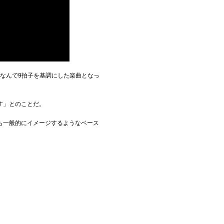
ちなんで9拍子を基調にした楽曲となっ
す」とのことだ。
も一般的にイメージするようなベース