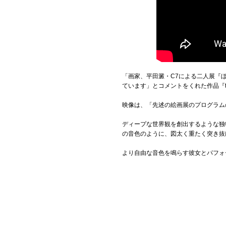
「画家、平田澱・C7による二人展『
ています」とコメントをくれた作品『to t
映像は、「先述の絵画展のプログラム
ディープな世界観を創出するような独
の音色のように、図太く重たく突き抜
より自由な音色を鳴らす彼女とパフォ