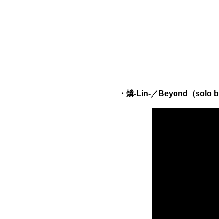
・燐-Lin-／Beyond（solo ba