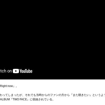
ght now』。
わってしまったが、それでも当時からのファンの方から『また聴きたい』というよ
L ALBUM『TWO FACE』に収録されている。