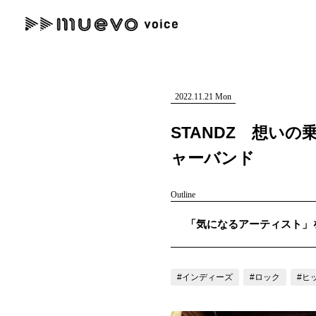
muevo media
記事を検索する
"読者の声を形にする”音楽特化メディア
2022.11.21 Mon
STANDZ 想い
ャーバンド
人気ワード
Outline
MENU
「気になるアーティスト」を紹介
#男性SSW
#ポップス
#女性SSW
#ロック
#男性シンガー
記事一覧
プレスリリース一覧
#インディーズ
#ロック
#ヒ
会社概要