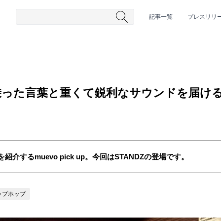
記事一覧
プレスリリ
の乗った言葉と重くて鋭利なサウンドを届け
するmuevo pick up。今回はSTANDZの登場です。
#HR/HM
#女性シンガー
#ヒップホップ
#男性シンガーグルー
ップホップ