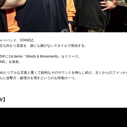
ーバンド、STANDZ。
立ち向かう音楽を、誰にも媚びないスタイルで発信する。
1st demo『Words & Movements』をリリース。
ON ONE』を発表。
込めたリアルな言葉と重くて鋭利なそのサウンドを鳴らし続け、古くからのファンか
らに攻撃力・破壊力を増すというのも特徴の一つ。
MV】