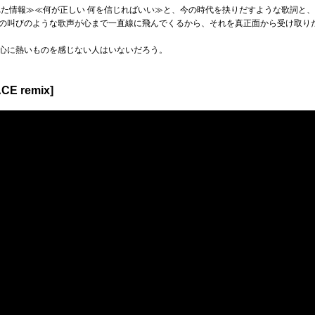
れた情報≫≪何が正しい 何を信じればいい≫と、今の時代を抉りだすような歌詞と
の叫びのような歌声が心まで一直線に飛んでくるから、それを真正面から受け取り
心に熱いものを感じない人はいないだろう。
CE remix]