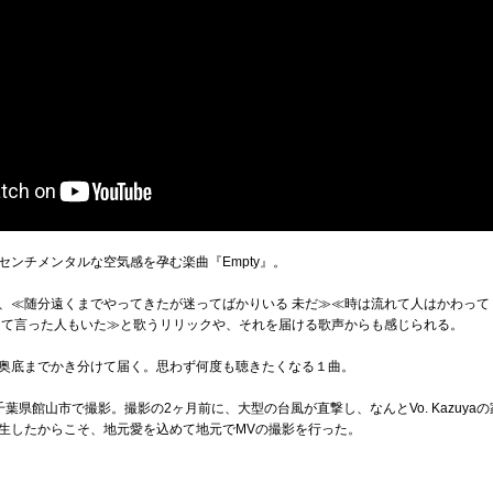
ンチメンタルな空気感を孕む楽曲『Empty』。
、≪随分遠くまでやってきたが迷ってばかりいる 未だ≫≪時は流れて人はかわって
って言った人もいた≫と歌うリリックや、それを届ける歌声からも感じられる。
奥底までかき分けて届く。思わず何度も聴きたくなる１曲。
地元の千葉県館山市で撮影。撮影の2ヶ月前に、大型の台風が直撃し、なんとVo. Kazu
生したからこそ、地元愛を込めて地元でMVの撮影を行った。