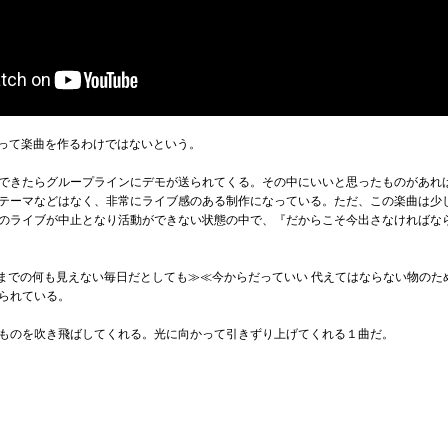
持って楽曲を作るわけではないという。
できたらグループラインにデモが送られてくる。その中にいいと思ったものがあれ
テーマなどはなく、非常にライブ感のある制作になっている。ただ、この楽曲は少
のライブが中止となり活動ができない状態の中で、『だからこそ今出さなければな
。
rself 過去から今までの何も見えない毎日だとしても≫≪今からだっていい 代えてはならな
られている。
ものを吹き飛ばしてくれる。光に向かって引きずり上げてくれる１曲だ。