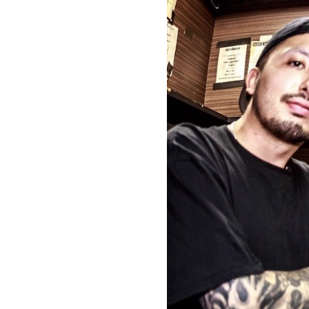
お問い合わせ
記事リクエスト
ログイン
LINK
muevoクラウドファンディング
muevoコミュニティ
ぶいクラ！by muevo
ぶいコミュ！by muevo
ぶいマガ！ by muevo
Follow us