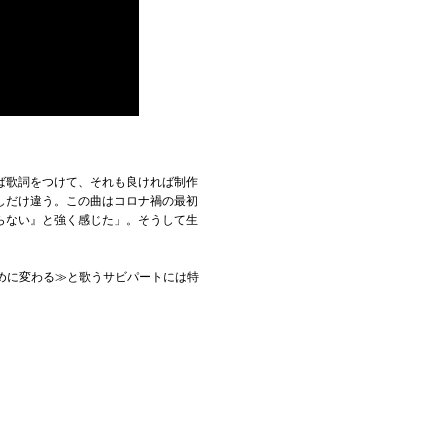
ば歌詞をつけて、それも良ければ制作
しだけ違う。この曲はコロナ禍の最初
らない』と強く感じた」。そうして生
い物のために変わる≫と歌うサビパートには特