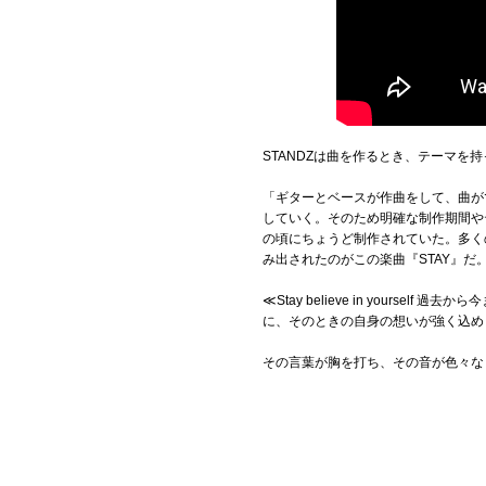
STANDZは曲を作るとき、テーマを
「ギターとベースが作曲をして、曲が
していく。そのため明確な制作期間や
の頃にちょうど制作されていた。多く
み出されたのがこの楽曲『STAY』だ
≪Stay believe in you
に、そのときの自身の想いが強く込め
その言葉が胸を打ち、その音が色々な