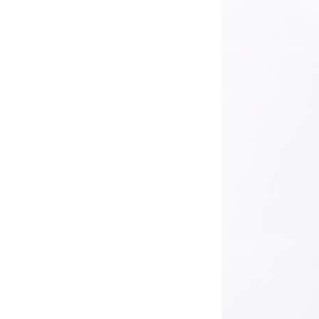
お問い合わせ
記事リクエスト
ログイン
LINK
muevoクラウドファンディング
muevoコミュニティ
ぶいクラ！by muevo
ぶいコミュ！by muevo
ぶいマガ！ by muevo
Follow us