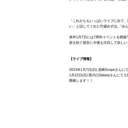
「これからもいっぱいライブに出て、
い」と話してくれた竹歳みずほ。“み
来年1月7日には7周年イベントを開
楽を紡ぐ彼女に今後も注目して欲しい
【ライブ情報】
2023年1月7日(日) 尼崎Scopeさん
1月22日(日) 西川口Galaxyさんに
開催します！！