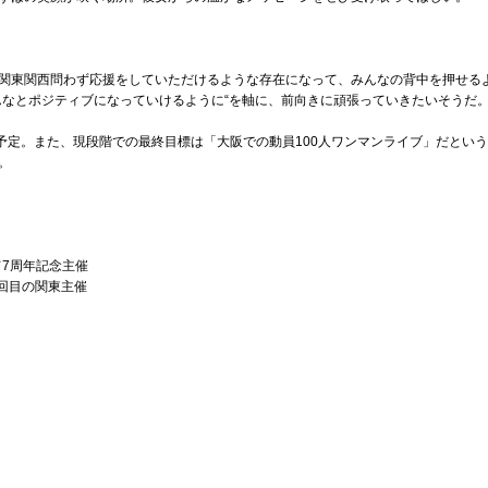
関東関西問わず応援をしていただけるような存在になって、みんなの背中を押せる
んなとポジティブになっていけるように“を軸に、前向きに頑張っていきたいそうだ
催予定。また、現段階での最終目標は「大阪での動員100人ワンマンライブ」だとい
。
にて7周年記念主催
て２回目の関東主催