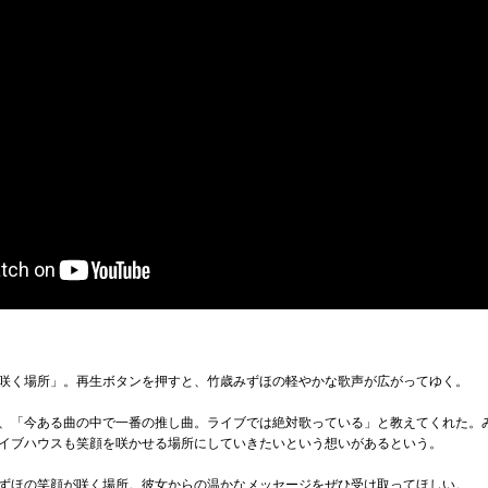
咲く場所」。再生ボタンを押すと、竹歳みずほの軽やかな歌声が広がってゆく。
、「今ある曲の中で一番の推し曲。ライブでは絶対歌っている」と教えてくれた。
イブハウスも笑顔を咲かせる場所にしていきたいという想いがあるという。
ずほの笑顔が咲く場所。彼女からの温かなメッセージをぜひ受け取ってほしい。