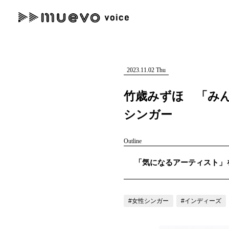
muevo media
記事を検索する
"読者の声を形にする”音楽特化メディア
2023.11.02 Thu
竹歳みずほ 「み
シンガー
人気ワード
Outline
MENU
「気になるアーティスト」を紹
#男性SSW
#ポップス
#女性SSW
#ロック
#男性シンガー
記事一覧
プレスリリース一覧
#女性シンガー
#インディーズ
会社概要