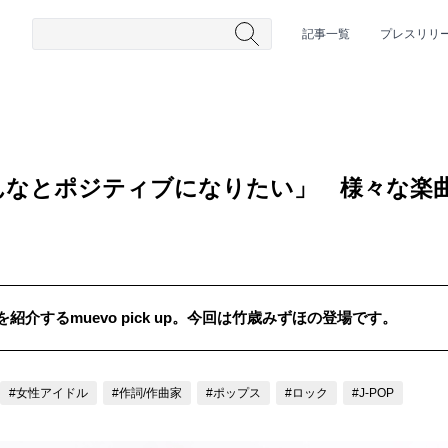
記事一覧
プレスリリ
んなとポジティブになりたい」 様々な楽
介するmuevo pick up。今回は竹歳みずほの登場です。
#HR/HM
#女性シンガー
#ヒップホップ
#男性シンガーグルー
#女性アイドル
#作詞/作曲家
#ポップス
#ロック
#J-POP