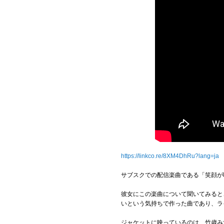
https://linkco.re/8XM4DhRu?lang=ja
サブスクでの配信楽曲である「笑顔が
彼女にこの楽曲について聞いてみると
いという気持ちで作った曲であり、ラ
ジャケットに映っているのは、竹歳み