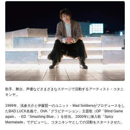
記事リクエスト
ログイン
LINK
muevoクラウドファンディング
muevoコミュニティ
ぶいクラ！by muevo
ぶいコミュ！by muevo
歌手、舞台、声優などさまざまなステージで活動するアーティスト・コタニ
キンヤ.。
ぶいマガ！ by muevo
1999年、浅倉大介と伊藤賢一のユニット・Mad Soldiersがプロデュースをし
たBAD LUCK名義で、OVA「グラビテーション」主題歌（OP「Blind Game
again」・ED「Smashing Blue」）を担当。 2000年に挿入歌「Spicy
Follow us
Marmalade」でデビューし、コタニキンヤとしての活動をスタートさせた。