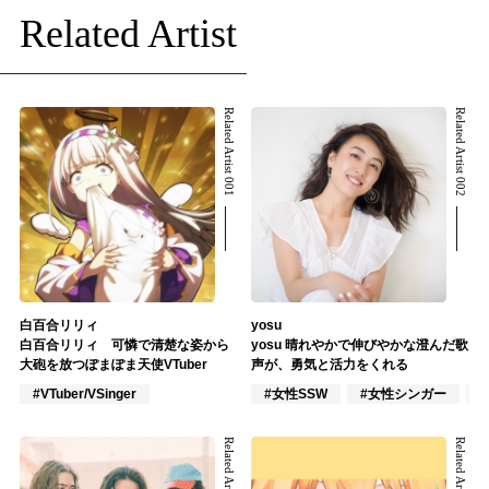
Related Artist
Related Artist 001
Related Artist 002
白百合リリィ
yosu
白百合リリィ 可憐で清楚な姿から
yosu 晴れやかで伸びやかな澄んだ歌
大砲を放つぽまぽま天使VTuber
声が、勇気と活力をくれる
#VTuber/VSinger
#女性SSW
#女性シンガー
Related Artist 003
Related Artist 004