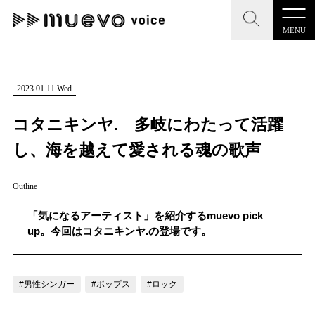
MENU
CLOSE
CLOSE
muevo media
記事を検索する
2023.01.11 Wed
"読者の声を形にする”音楽特化メディア
コタニキンヤ. 多岐にわたって活躍
し、海を越えて愛される魂の歌声
Outline
MENU
人気ワード
記事一覧
「気になるアーティスト」を紹介するmuevo pick
#男性SSW
#ポップス
#女性SSW
#ロック
up。今回はコタニキンヤ.の登場です。
プレスリリース一覧
#男性シンガー
#HR/HM
#女性シンガー
会社概要
#ヒップホップ
#男性シンガーグループ
#R&B/ソウル
#男性シンガー
#ポップス
#ロック
お問い合わせ