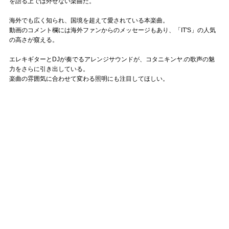
を語る上では外せない楽曲だ。
海外でも広く知られ、国境を超えて愛されている本楽曲。
動画のコメント欄には海外ファンからのメッセージもあり、「IT'S」の人気
の高さが窺える。
エレキギターとDJが奏でるアレンジサウンドが、コタニキンヤ.の歌声の魅
力をさらに引き出している。
楽曲の雰囲気に合わせて変わる照明にも注目してほしい。