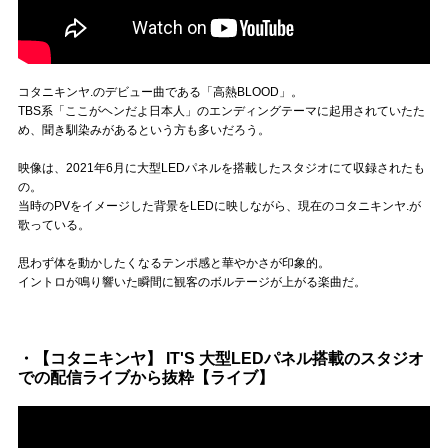
コタニキンヤ.のデビュー曲である「高熱BLOOD」。
TBS系「ここがヘンだよ日本人」のエンディングテーマに起用されていたた
め、聞き馴染みがあるという方も多いだろう。
映像は、2021年6月に大型LEDパネルを搭載したスタジオにて収録されたも
の。
当時のPVをイメージした背景をLEDに映しながら、現在のコタニキンヤ.が
歌っている。
思わず体を動かしたくなるテンポ感と華やかさが印象的。
イントロが鳴り響いた瞬間に観客のボルテージが上がる楽曲だ。
・【コタニキンヤ】 IT'S 大型LEDパネル搭載のスタジオ
での配信ライブから抜粋【ライブ】