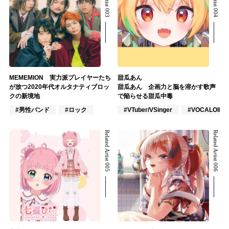
MEMEMION 実力派プレイヤーたち
甜瓜あん
が放つ2020年代オルタナティブロッ
甜瓜あん 企画力と脳を溶かす歌声
クの新境地
で陥らせる甜瓜中毒
#男性バンド
#ロック
#VTuber/VSinger
#VOCALOID
Related Artist 005
Related Artist 006