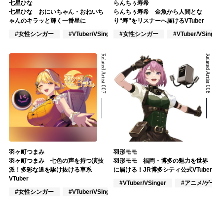
七星ひな
らんちぅ寿希
七星ひな おにいちゃん・おねいち
らんちぅ寿希 金魚から人間とな
ゃんのキラッと輝く一番星に
り“寿”をリスナーへ届けるVTuber
#女性シンガー
#VTuber/VSinger
#女性シンガー
#VOCALOID
#VTuber/VSinger
Related Artist 007
Related Artist 008
羽ヶ町つまみ
羽形モモ
羽ヶ町つまみ 七色の声を持つ演技
羽形モモ 福岡・博多の魅力を世界
派！多彩な道を駆け抜ける車系
に届ける！JR博多シティ公式VTuber
VTuber
#VTuber/VSinger
#アニメ/ゲー
#女性シンガー
#VTuber/VSinger
#VOCALOID