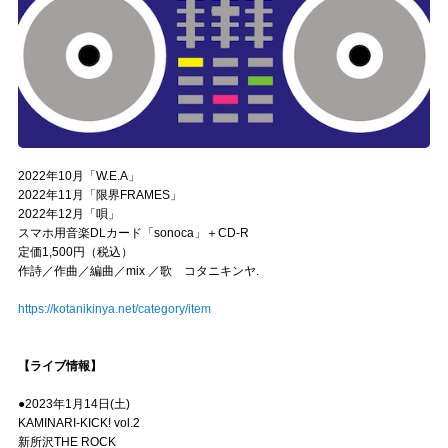
2022年10月「W.E.A」
2022年11月「限界FRAMES」
2022年12月「唄」
スマホ用音楽DLカード「sonoca」＋CD-R
定価1,500円（税込）
作詩／作曲／編曲／mix ／歌 コタニキンヤ.
https://kotanikinya.net/category/item
【ライブ情報】
●2023年1月14日(土)
KAMINARI-KICK! vol.2
新所沢THE ROCK