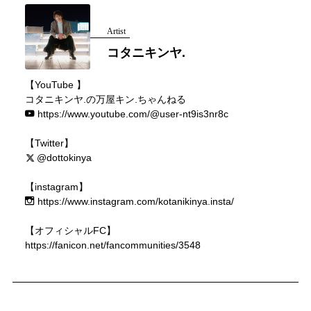
Artist
コタニキンヤ.
【YouTube 】
コタニキンヤ.の万屋キン.ちゃんねる
https://www.youtube.com/@user-nt9is3nr8c
【Twitter】
@dottokinya
【instagram】
https://www.instagram.com/kotanikinya.insta/
【オフィシャルFC】
https://fanicon.net/fancommunities/3548