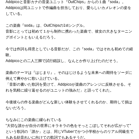
Addpicoと音影カナの音楽ユニット『OutChips』からの１曲『soda』。
Addpicoは同ユニットで作編曲を担当しており、愛らしいカメレオンの姿を
している。
この楽曲『soda』は、OutChipsの1stシングル。
音影にとっては初めて１から制作に携わった楽曲で、彼女の大きなターニン
グポイントともいえるだろう。
今では作詞も得意としている音影だが、この『soda』ではそれも初めての経
験。
Addpicoとの二人三脚で試行錯誤し、なんとか作り上げたのだそう。
楽曲のテーマは『はじまり』。そのはじけるような未来への期待をソーダに
例えて爽やかに歌い上げている。
「音影の書いた歌詞を受けて、Addpicoが楽曲のアレンジに反映させる。そ
れを気軽に繰り返せるのがユニットの強みだ」と語ってくれた。
今後彼らの作る楽曲がどんな新しい体験をさせてくれるのか、期待して損は
ないだろう。
ちなみにこの楽曲に綴られている
”大切な誰かが自分の世界にキラキラの色をそっとこぼしてそれが広がって”
という歌詞の「誰か」とは、同じVTuberでかつ小学校からのリアル同級生で
もある紡音れいに向けての歌詞でもあるそうだ。