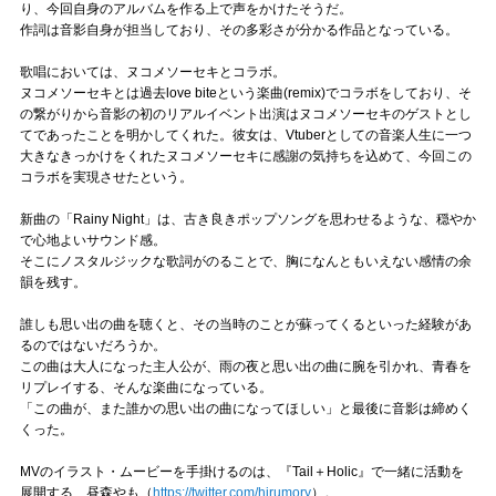
り、今回自身のアルバムを作る上で声をかけたそうだ。
作詞は音影自身が担当しており、その多彩さが分かる作品となっている。
歌唱においては、ヌコメソーセキとコラボ。
ヌコメソーセキとは過去love biteという楽曲(remix)でコラボをしており、そ
の繋がりから音影の初のリアルイベント出演はヌコメソーセキのゲストとし
てであったことを明かしてくれた。彼女は、Vtuberとしての音楽人生に一つ
大きなきっかけをくれたヌコメソーセキに感謝の気持ちを込めて、今回この
コラボを実現させたという。
新曲の「Rainy Night」は、古き良きポップソングを思わせるような、穏やか
で心地よいサウンド感。
そこにノスタルジックな歌詞がのることで、胸になんともいえない感情の余
韻を残す。
誰しも思い出の曲を聴くと、その当時のことが蘇ってくるといった経験があ
るのではないだろうか。
この曲は大人になった主人公が、雨の夜と思い出の曲に腕を引かれ、青春を
リプレイする、そんな楽曲になっている。
「この曲が、また誰かの思い出の曲になってほしい」と最後に音影は締めく
くった。
MVのイラスト・ムービーを手掛けるのは、『Tail＋Holic』で一緒に活動を
展開する、昼森やも（
https://twitter.com/hirumory
）。