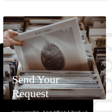
Requ
Send Your
Request