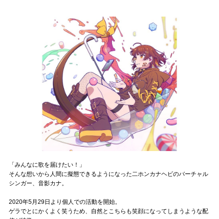
記事リクエスト
ログイン
LINK
muevoクラウドファンディング
muevoコミュニティ
ぶいクラ！by muevo
ぶいコミュ！by muevo
「みんなに歌を届けたい！」
ぶいマガ！ by muevo
そんな想いから人間に擬態できるようになった二ホンカナヘビのバーチャル
シンガー、音影カナ。
Follow us
2020年5月29日より個人での活動を開始。
ゲラでとにかくよく笑うため、自然とこちらも笑顔になってしまうような配