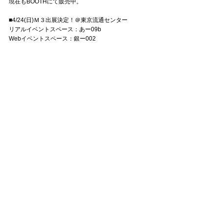
現在もBOOTHにて販売中。
■4/24(日)Ｍ３出展決定！＠東京流通センター
リアルイベントスペース：あー09b
Webイベントスペース：銀ー002