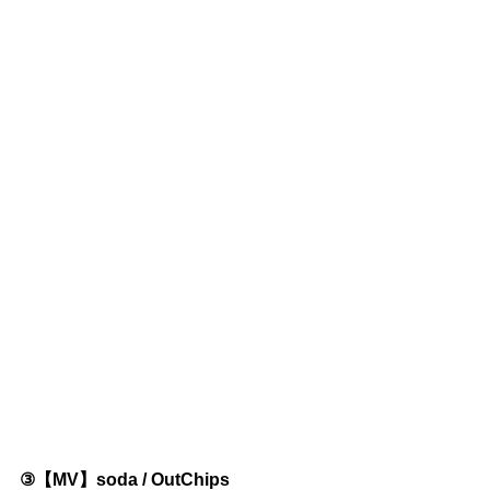
③【MV】soda / OutChips