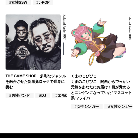
#女性SSW
#J-POP
Related Artist 007
Related Artist 008
THE GAME SHOP 多彩なジャンル
くまのこぴぴこ
を融合させた新感覚ロックで世界に
くまのこぴぴこ 関西からでっかい
挑む
元気をあなたにお届け！目が覚める
とニンゲンになっていた”マスコット
#男性バンド
#DJ
#エモ/スクリーモ
系”Vライバー
#女性シンガー
#女性シンガーグ