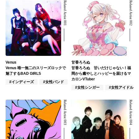
Related Artist 001
Related Artist 002
Venus
甘香ろろぬ
Venus 唯一無二のスリーズロックで
甘香ろろぬ 甘いだけじゃない！福
魅了するBAD GIRLS
岡から癒やしとハッピーを届けるマ
カロンVTuber
#インディーズ
#女性バンド
#ロック
#女性シンガー
#女性アイドル
Related Artist 003
Related Artist 004