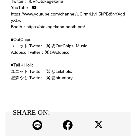
Twitter：
@Otokagekana
YouTube：
https://www.youtube.com/channel/UCjrm41vH5kPBt8nYXgd
yXLw
Booth：
https://otokagekana.booth.pm/
■OutChips
ユニット Twitter：
@OutChips_Music
Addpico Twitter：
@Addpico
■Tail＋Holic
ユニット Twitter：
@tailxholic
昼森やも Twitter：
@hirumory
SHARE ON: