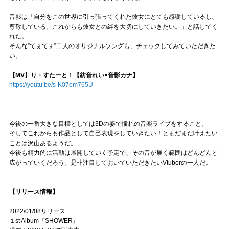
音影は「自分をこの世界に引っ張ってくれた彼女にとても感謝しているし、
尊敬している。これからも彼女との絆を大切にしていきたい。」と話してく
れた。
そんな”てぇてぇ”二人のオリジナルソングも、チェックしてみていただきた
い。
【MV】り・すたーと！【紡音れい×音影カナ】
https://youtu.be/s-K07om765U
今後の一番大きな目標としては3Dの姿で憧れの音楽ライブをすること。
そしてこれからも作品として自己表現をしていきたい！とまだまだ叶えたい
ことは沢山あるようだ。
今後も精力的に活動は展開していく予定で、その音が届く範囲はどんどんと
広がっていくだろう。是非注目しておいていただきたいVtuberの一人だ。
【リリース情報】
2022/01/08リリース
１st Album『SHOWER』