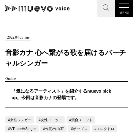
MENU
CLOSE
CLOSE
muevo media
記事を検索する
2022.04.05 Tue
"読者の声を形にする”音楽特化メディア
音影カナ 心へ繋がる歌を届けるバーチ
ャルシンガー
Outline
MENU
人気ワード
記事一覧
「気になるアーティスト」を紹介するmuevo pick
#男性SSW
#ポップス
#女性SSW
#ロック
up。今回は音影カナの登場です。
プレスリリース一覧
#男性シンガー
#HR/HM
#女性シンガー
会社概要
#ヒップホップ
#男性シンガーグループ
#R&B/ソウル
#女性シンガー
#女性ユニット
#混合ユニット
お問い合わせ
#VTuber/VSinger
#作詞/作曲家
#ポップス
#エレクトロ