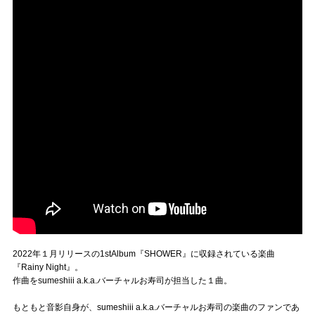
2022年１月リリースの1stAlbum『SHOWER』に収録されている楽曲
『Rainy Night』。
作曲をsumeshiii a.k.a.バーチャルお寿司が担当した１曲。
もともと音影自身が、sumeshiii a.k.a.バーチャルお寿司の楽曲のファンであ