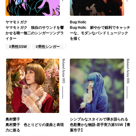
ヤマモトガク
Bug Holic
ヤマモトガク 独自のサウンドを響
Bug Holic 鮮やかで鋭利でキャッチ
かせる唯一無二のシンガーソングラ
ーな、モダンなバンドミュージック
イター
を描く
#男性SSW
#男性シンガー
#インディーズ
Related Artist 005
Related Artist 006
奥村愛子
シンプルなスタイルで弾き語られる
奥村愛子 色とりどりの楽曲と表現
色彩豊かな物語-若手実力派SSW【青
力に嵌る
葉市子】