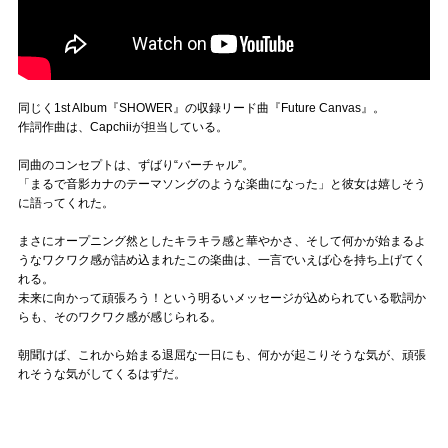
同じく1st Album『SHOWER』の収録リード曲『Future Canvas』。
作詞作曲は、Capchiiが担当している。
同曲のコンセプトは、ずばり“バーチャル”。
「まるで音影カナのテーマソングのような楽曲になった」と彼女は嬉しそう
に語ってくれた。
まさにオープニング然としたキラキラ感と華やかさ、そして何かが始まるよ
うなワクワク感が詰め込まれたこの楽曲は、一言でいえば心を持ち上げてく
れる。
未来に向かって頑張ろう！という明るいメッセージが込められている歌詞か
らも、そのワクワク感が感じられる。
朝聞けば、これから始まる退屈な一日にも、何かが起こりそうな気が、頑張
れそうな気がしてくるはずだ。