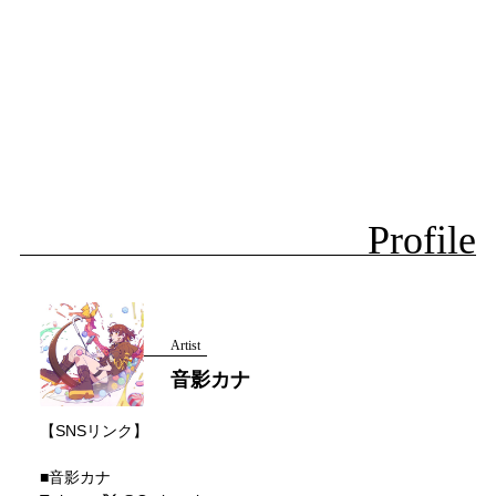
Profile
Artist
音影カナ
【SNSリンク】
■音影カナ