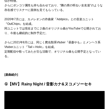
Official SNS
信が特徴。
さらにポンコツ属性も持ち合わせており、“隣の席の明るい女友達”のような
存在感でリスナーに面倒を見てもらっている。
2020年7月には、カメレオンの作曲家『Addpico』との音楽ユニット
『OutChips』を結成。
同ユニットでは現在までに２曲のオリジナル曲がYouTubeで公開されてお
り、今後も継続的に制作予定だ。
さらに2021年8月には、同じく爬虫類系Vtuber『昼森やも』とメンヘラ系
Vtuberユニット『Tail＋Holic』を結成。
定期配信や歌ってみたが主な活動で、オリジナル曲も公開予定となってい
る。
[楽曲紹介]
①【MV】Rainy Night / 音影カナ&ヌコメソーセキ