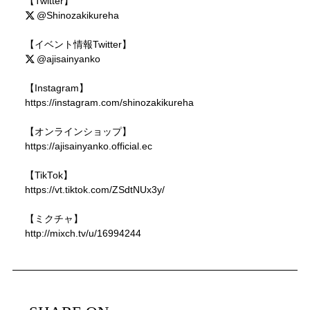
【Twitter】
@Shinozakikureha
【イベント情報Twitter】
@ajisainyanko
【Instagram】
https://instagram.com/shinozakikureha
【オンラインショップ】
https://ajisainyanko.official.ec
【TikTok】
https://vt.tiktok.com/ZSdtNUx3y/
【ミクチャ】
http://mixch.tv/u/16994244