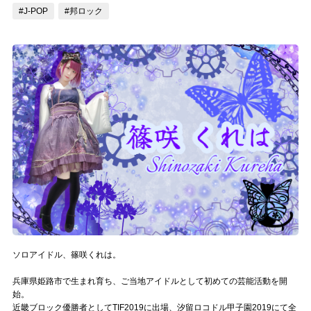
#J-POP
#邦ロック
記事リクエスト
ログイン
LINK
muevoクラウドファンディング
muevoコミュニティ
ぶいクラ！by muevo
ぶいコミュ！by muevo
ぶいマガ！ by muevo
ソロアイドル、篠咲くれは。
兵庫県姫路市で生まれ育ち、ご当地アイドルとして初めての芸能活動を開
Follow us
始。
近畿ブロック優勝者としてTIF2019に出場、汐留ロコドル甲子園2019にて全