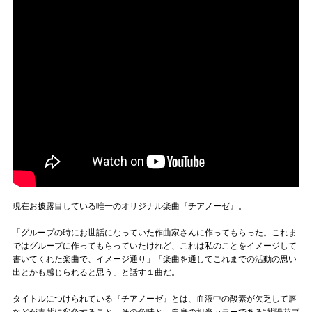
現在お披露目している唯一のオリジナル楽曲『チアノーゼ』。
「グループの時にお世話になっていた作曲家さんに作ってもらった。これま
ではグループに作ってもらっていたけれど、これは私のことをイメージして
書いてくれた楽曲で、イメージ通り」「楽曲を通してこれまでの活動の思い
出とかも感じられると思う」と話す１曲だ。
タイトルにつけられている『チアノーゼ』とは、血液中の酸素が欠乏して唇
などが青紫に変色すること。その色味と、自身の担当カラーである“紫陽花ブ