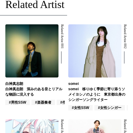
Related Artist
Related Artist 001
Related Artist 002
白神真志朗
somei
白神真志朗 深みのある音とリアル
somei 移りゆく季節に寄り添うソ
な物語に没入する
メイヨシノのように 東京都出身の
シンガーソングライター
#男性SSW
#楽器奏者
#作詞/作曲家
#女性SSW
#女性シンガー
Related Artist 003
Related Artist 004