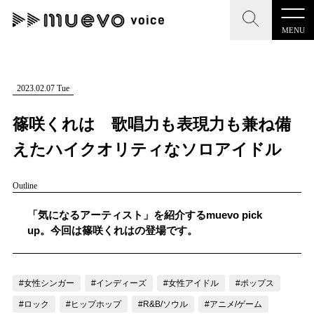
MENU
CLOSE
CLOSE
muevo media
記事を検索する
2023.02.07 Tue
"読者の声を形にする”音楽特化メディア
篠咲くれは 歌唱力も表現力も兼ね備
えたハイクオリティなソロアイドル
Outline
MENU
人気ワード
記事一覧
「気になるアーティスト」を紹介するmuevo pick
#男性SSW
#ポップス
#女性SSW
#ロック
up。今回は篠咲くれはの登場です。
プレスリリース一覧
#男性シンガー
#HR/HM
#女性シンガー
会社概要
#ヒップホップ
#男性シンガーグループ
#R&B/ソウル
#女性シンガー
#インディーズ
#女性アイドル
#ポップス
お問い合わせ
#ロック
#ヒップホップ
#R&B/ソウル
#アニメ/ゲーム