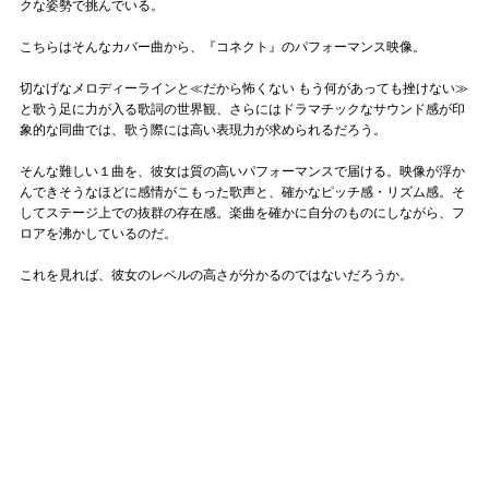
クな姿勢で挑んでいる。
こちらはそんなカバー曲から、『コネクト』のパフォーマンス映像。
切なげなメロディーラインと≪だから怖くない もう何があっても挫けない≫
と歌う足に力が入る歌詞の世界観、さらにはドラマチックなサウンド感が印
象的な同曲では、歌う際には高い表現力が求められるだろう。
そんな難しい１曲を、彼女は質の高いパフォーマンスで届ける。映像が浮か
んできそうなほどに感情がこもった歌声と、確かなピッチ感・リズム感。そ
してステージ上での抜群の存在感。楽曲を確かに自分のものにしながら、フ
ロアを沸かしているのだ。
これを見れば、彼女のレベルの高さが分かるのではないだろうか。