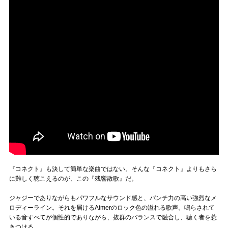
『コネクト』も決して簡単な楽曲ではない。そんな『コネクト』よりもさら
に難しく聴こえるのが、この『残響散歌』だ。
ジャジーでありながらもパワフルなサウンド感と、パンチ力の高い強烈なメ
ロディーライン。それを届けるAimerのロック色の溢れる歌声。鳴らされて
いる音すべてが個性的でありながら、抜群のバランスで融合し、聴く者を惹
きつける。