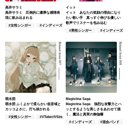
高井サラミ
イット
高井サラミ 圧倒的に濃厚な感情表
イット あなたの笑顔の理由になり
現に飲み込まれる
たい歌い手 真っすぐ伸びる優しい
歌声でリスナーを包み込む
#女性シンガー
#インディーズ
#VTuber/VSinger
#男性シンガー
#インディーズ
Related Artist 007
Related Artist 008
萌水団
Magistina Saga
萌水団 ふくよかで柔らかい低音域と
Magistina Saga 強烈な攻撃力とハ
カッコよさに、打ち抜かれる
ッとするような美しさをあわせて描
く、魔法と真実の御伽噺
#女性シンガー
#VTuber/VSinger
#ポップス
#インディーズ
#混合バンド