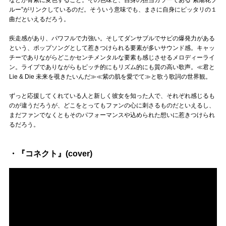
ルー”がリンクしているのだ。そういう意味でも、まさに自身にピッタリの１
曲だといえるだろう。
疾走感があり、パワフルで力強い。そしてダンサブルでサビの爆発力がある
という、ポップソングとして惹きつけられる要素が多いサウンド感。キャッ
チーでありながらどこかセンチメンタルな要素も感じさせるメロディーライ
ン。ライブでありながらもピッチ的にもリズム的にも質の高い歌声。≪君と
Lie & Die 未来を覗きたいんだ≫≪紫の肌を愛でて≫と歌う歌詞の世界観。
ずっと応援してくれている人と新しく彼女を知った人で、それぞれ感じるも
のが違うだろうが、どこをとってもファンの心に刺さるものだといえるし、
まだファンでなくともそのパフォーマンスや込められた想いに惹きつけられ
るだろう。
・『コネクト』(cover)