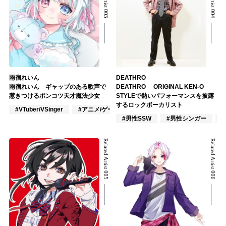
雨宿れいん
DEATHRO
雨宿れいん ギャップのある歌声で
DEATHRO ORIGINAL KEN-O
惹きつけるポンコツ天才魔法少女
STYLEで熱いパフォーマンスを披露
するロックボーカリスト
#VTuber/VSinger
#アニメ/ゲーム
#J-POP
#男性SSW
#男性シンガー
Related Artist 005
Related Artist 006