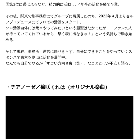
Official SNS
国第3位に選ばれるなど、精力的に活動し、4年半の活動を経て卒業。
その後、関東で別事務所にてグループに所属したのち、2022年４月よりセル
フプロデュースにてソロでの活動をスタート。
ソロ活動自体には元々やってみたいという願望はなかったが、「ファンの人
が待っていてくれているから、早く表に出なきゃ！」という気持ちで動き始
める。
そして現在、事務所・運営に頼りきらず、自分にできることをやっていくス
タンスで東京を拠点に活動を展開中。
なんでも自分でやるが「すごい方向音痴（笑）」なことだけが不安と語る。
・チアノーゼ／篠咲くれは（オリジナル楽曲）