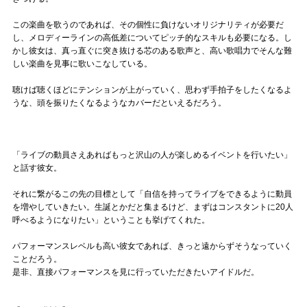
この楽曲を歌うのであれば、その個性に負けないオリジナリティが必要だ
し、メロディーラインの高低差についてピッチ的なスキルも必要になる。し
かし彼女は、真っ直ぐに突き抜ける芯のある歌声と、高い歌唱力でそんな難
しい楽曲を見事に歌いこなしている。
聴けば聴くほどにテンションが上がっていく、思わず手拍子をしたくなるよ
うな、頭を振りたくなるようなカバーだといえるだろう。
「ライブの動員さえあればもっと沢山の人が楽しめるイベントを行いたい」
と話す彼女。
それに繋がるこの先の目標として「自信を持ってライブをできるように動員
を増やしていきたい。生誕とかだと集まるけど、まずはコンスタントに20人
呼べるようになりたい」ということも挙げてくれた。
パフォーマンスレベルも高い彼女であれば、きっと遠からずそうなっていく
ことだろう。
是非、直接パフォーマンスを見に行っていただきたいアイドルだ。