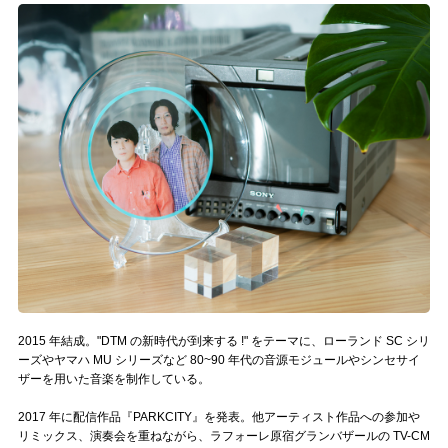
記事リクエスト
ログイン
LINK
muevoクラウドファンディング
muevoコミュニティ
ぶいクラ！by muevo
ぶいコミュ！by muevo
2015 年結成。"DTM の新時代が到来する !" をテーマに、ローランド SC シリ
ぶいマガ！ by muevo
ーズやヤマハ MU シリーズなど 80~90 年代の音源モジュールやシンセサイ
ザーを用いた音楽を制作している。
Follow us
2017 年に配信作品『PARKCITY』を発表。他アーティスト作品への参加や
リミックス、演奏会を重ねながら、ラフォーレ原宿グランバザールの TV-CM