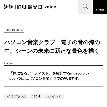
MENU
CLOSE
CLOSE
muevo media
記事を検索する
2022.01.28 Fri
"読者の声を形にする”音楽特化メディア
パソコン音楽クラブ 電子の音の海の
中、シーンの未来に新たな景色を描く
Outline
MENU
人気ワード
記事一覧
「気になるアーティスト」を紹介するmuevo pick
#男性SSW
#ポップス
#女性SSW
#ロック
up。今回はパソコン音楽クラブの登場です。
プレスリリース一覧
#男性シンガー
#HR/HM
#女性シンガー
会社概要
#ヒップホップ
#男性シンガーグループ
#R&B/ソウル
#クラブ/ダンス
#EDM
#エレクトロ
お問い合わせ