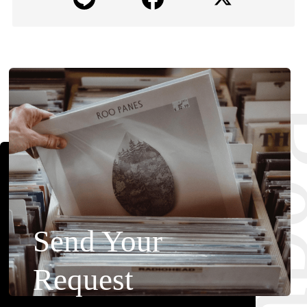
Requ
Send Your
Request