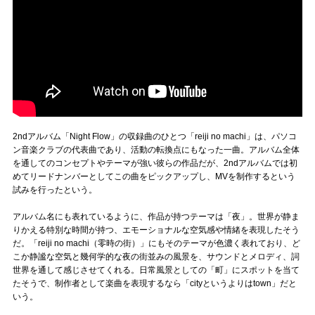
2ndアルバム「Night Flow」の収録曲のひとつ「reiji no machi」は、パソコ
ン音楽クラブの代表曲であり、活動の転換点にもなった一曲。アルバム全体
を通してのコンセプトやテーマが強い彼らの作品だが、2ndアルバムでは初
めてリードナンバーとしてこの曲をピックアップし、MVを制作するという
試みを行ったという。
アルバム名にも表れているように、作品が持つテーマは「夜」。世界が静ま
りかえる特別な時間が持つ、エモーショナルな空気感や情緒を表現したそう
だ。「reiji no machi（零時の街）」にもそのテーマが色濃く表れており、ど
こか静謐な空気と幾何学的な夜の街並みの風景を、サウンドとメロディ、詞
世界を通して感じさせてくれる。日常風景としての「町」にスポットを当て
たそうで、制作者として楽曲を表現するなら「cityというよりはtown」だと
いう。