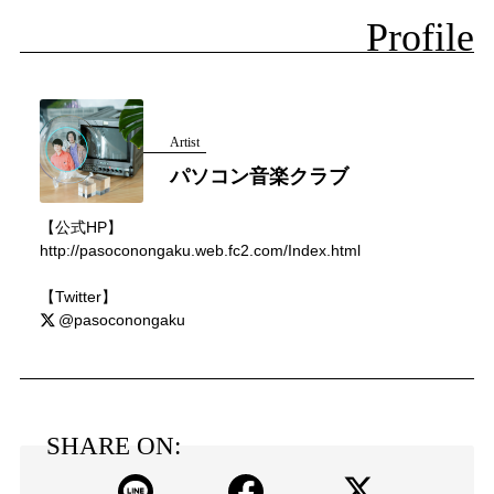
Profile
Artist
パソコン音楽クラブ
【公式HP】
http://pasoconongaku.web.fc2.com/Index.html
【Twitter】
@pasoconongaku
SHARE ON: