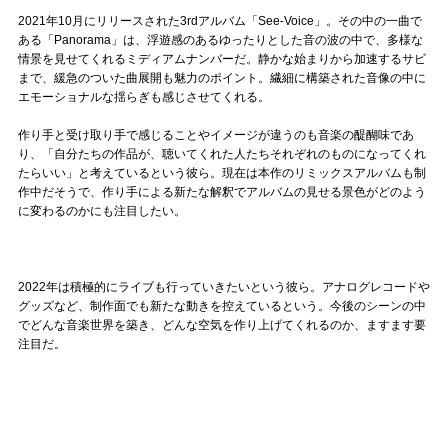
2021年10月にリリースされた3rdアルバム「See-Voice」。その中の一曲で
ある「Panorama」は、浮遊感のあるゆったりとした音の波の中で、多様な
情景を見せてくれるミディアムナンバーだ。静かな始まりから加速するサビ
まで、緩急のついた曲展開も魅力のポイント。繊細に構築された音像の中に
エモーショナルな揺らぎも感じさせてくれる。
作り手と受け取り手で感じることやイメージが違うのも音楽の醍醐味であ
り、「自分たちの作品が、聴いてくれた人たちそれぞれのものになってくれ
たらいい」と考えているという彼ら。現在は本作のリミックスアルバムも制
作中だそうで、作り手による新たな解釈でアルバムの見せる景色がどのよう
に変わるのかにも注目したい。
2022年は積極的にライブも行っていきたいという彼ら。アナログレコードや
グッズなど、制作面でも新たな動きを控えているという。今後のシーンの中
でどんな音楽世界を築き、どんな空気を作り上げてくれるのか、ますます要
注目だ。