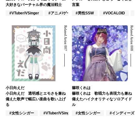
大好きなバーチャル界の魔法戦士
言葉
#VTuber/VSinger
#アニメ/ゲーム
#男性SSW
#J-POP
#VOCALOID
#
Related Artist 007
Related Artist 008
小日向えだ
篠咲くれは
小日向えだ 透明感とエモさを兼ね
篠咲くれは 歌唱力も表現力も兼ね
備えた歌声で幅広い楽曲を歌い上げ
備えたハイクオリティなソロアイド
る
ル
#女性シンガー
#VTuber/VSinger
#女性シンガー
#VOCALOID
#インディーズ