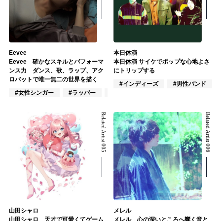
Eevee
本日休演
Eevee 確かなスキルとパフォーマ
本日休演 サイケでポップな心地よさ
ンス力 ダンス、歌、ラップ、アク
にトリップする
ロバットで唯一無二の世界を描く
#インディーズ
#男性バンド
#女性シンガー
#ラッパー
#DJ
Related Artist 005
Related Artist 006
山田シャロ
メレル
山田シャロ 天才で可愛くてゲーム
メレル 心の深いところへ響く音と