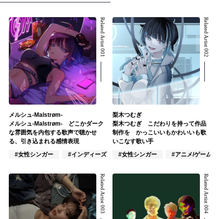
Related Artist 001
Related Artist 002
メルシュ-Malstrøm-
梨木つむぎ
メルシュ-Malstrøm- どこかダーク
梨木つむぎ こだわりを持って作品
な雰囲気を内包する歌声で聴かせ
制作を かっこいいもかわいいも歌
る、引き込まれる感情表現
いこなす歌い手
#女性シンガー
#インディーズ
#女性シンガー
#VTuber/VSinger
#アニメ/ゲーム
Related Artist 003
Related Artist 004