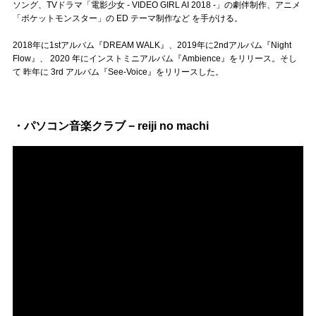
Official SNS
ソング、TVドラマ「電影少女 - VIDEO GIRL AI 2018 -」の劇伴制作、アニメ
「ポケットモンスター」の ED テーマ制作など を手がける。
2018年に1stアルバム『DREAM WALK』、2019年に2ndアルバム『Night
Flow』、 2020 年にインストミニアルバム『Ambience』をリリース。そし
て 昨年に 3rd アルバム『See-Voice』をリリースした。
・パソコン音楽クラブ − reiji no machi