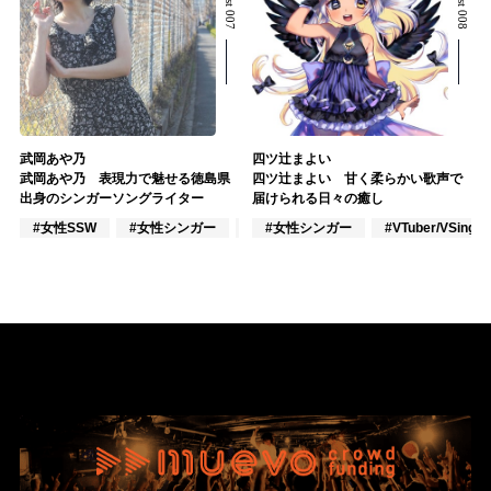
武岡あや乃
四ツ辻まよい
武岡あや乃 表現力で魅せる徳島県
四ツ辻まよい 甘く柔らかい歌声で
出身のシンガーソングライター
届けられる日々の癒し
#女性SSW
#女性シンガー
#インディーズ
#女性シンガー
#VTuber/VSinger