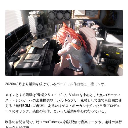
記事リクエスト
ログイン
LINK
muevoクラウドファンディング
muevoコミュニティ
ぶいクラ！by muevo
2020年3月より活動を続けているバーチャル作曲ねこ、橙ミャオ。
ぶいコミュ！by muevo
メインとする活動は“音楽クリエイト”で、Vtuberを中心とした他のアーティ
ぶいマガ！ by muevo
スト・シンガーへの楽曲提供や、いわゆるフリー素材として誰でも自由に使
える『無料BGM』の配布、 あるいはゲストボーカルを招いた自身プロデュ
ースのオリジナル楽曲の制作、といった活動を中心に行っている。
Follow us
制作の合間合間で、時々YouTubeでの雑談配信で音楽トークや、趣味の旅行
トークも発信中。