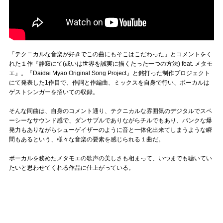
「テクニカルな音楽が好きでこの曲にもそこはこだわった」とコメントをく
れた１作『静寂にて(或いは世界を誠実に描くたった一つの方法) feat. メタモ
エ』。『Daidai Myao Original Song Project』と銘打った制作プロジェクト
にて発表した1作目で、作詞と作編曲、ミックスを自身で行い、ボーカルは
ゲストシンガーを招いての収録。
そんな同曲は、自身のコメント通り、テクニカルな雰囲気のデジタルでスペ
ーシーなサウンド感で、ダンサブルでありながらチルでもあり、パンクな爆
発力もありながらシューゲイザーのように音と一体化出来てしまうような瞬
間もあるという、様々な音楽の要素を感じられる１曲だ。
ボーカルを務めたメタモエの歌声の美しさも相まって、いつまでも聴いてい
たいと思わせてくれる作品に仕上がっている。