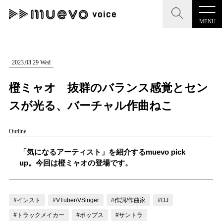
MENU
CLOSE
CLOSE
muevo media
記事を検索する
2023.03.29 Wed
"読者の声を形にする”音楽特化メディア
橙ミャオ 抜群のバランス感覚とセン
スが光る、バーチャル作曲ねこ
Outline
MENU
人気ワード
記事一覧
「気になるアーティスト」を紹介するmuevo pick
#男性SSW
#ポップス
#女性SSW
#ロック
up。今回は橙ミャオの登場です。
プレスリリース一覧
#男性シンガー
#HR/HM
#女性シンガー
会社概要
#ヒップホップ
#男性シンガーグループ
#R&B/ソウル
#インスト
#VTuber/VSinger
#作詞/作曲家
#DJ
お問い合わせ
#トラックメイカー
#ポップス
#サントラ