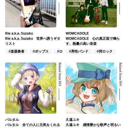
Rie a.k.a. Suzaku
WOMCADOLE
Rie a.k.a. Suzaku 世界へ誘うギタ
WOMCADOLE 心の真正面で鳴ら
リスト
す、熱量の高い音楽
#楽器奏者
#ポップス
#ロック
#男性バンド
#邦ロック
Related Artist 003
Related Artist 004
パルタル
久遠ユキ
パルタル 全ての人に元気をくれる
久遠ユキ 感情豊かな歌声と明るい