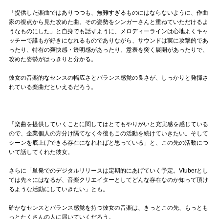
「提供した楽曲ではありつつも、無難すぎるものにはならないように、作曲
家の視点から見た攻めた曲。その姿勢をシンガーさんと重ねていただけるよ
うなものにした」と自身でも話すように、メロディーラインは心地よくキャ
ッチーで誰もが好きになれるものでありながら、サウンドは実に攻撃的であ
ったり、特有の爽快感・透明感があったり、意表を突く展開があったりで、
攻めた姿勢がはっきりと分かる。
彼女の音楽的なセンスの幅広さとバランス感覚の良さが、しっかりと発揮さ
れている楽曲だといえるだろう。
「楽曲を提供していくことに関してはとてもやりがいと充実感を感じている
ので、企業個人の方分け隔てなく今後もこの活動を続けていきたい。そして
シーンを底上げできる存在になれればと思っている」と、この先の活動につ
いて話してくれた彼女。
さらに「単発でのデジタルリリースは定期的にあげていく予定。Vtuberとし
ては先々にはなるが、音楽クリエイターとしてどんな存在なのか知って頂け
るような活動にしていきたい」とも。
確かなセンスとバランス感覚を持つ彼女の音楽は、きっとこの先、もっとも
っとたくさんの人に届いていくだろう。