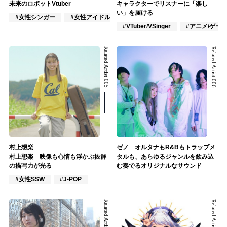
未来のロボットVtuber
キャラクターでリスナーに「楽し
い」を届ける
#女性シンガー
#女性アイドル
#VTuber/VSinger
#VTuber/VSinger
#アニメ/ゲー
Related Artist 005
Related Artist 006
村上想楽
ゼノ オルタナもR&Bもトラップメ
村上想楽 映像も心情も浮かぶ抜群
タルも、あらゆるジャンルを飲み込
の描写力が光る
む奏でるオリジナルなサウンド
#女性SSW
#J-POP
Related Artist 007
Related Artist 008