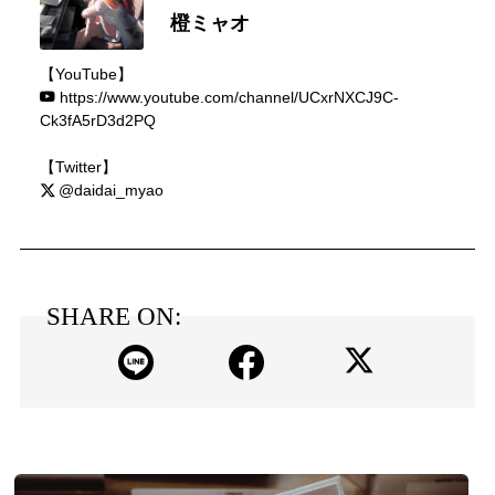
橙ミャオ
【YouTube】
https://www.youtube.com/channel/UCxrNXCJ9C-
Ck3fA5rD3d2PQ
【Twitter】
@daidai_myao
SHARE ON: