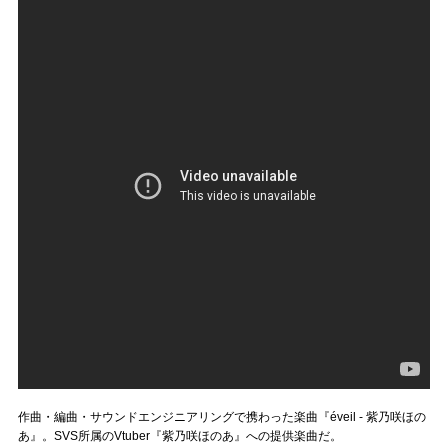
作曲・編曲・サウンドエンジニアリングで携わった楽曲『éveil - 紫乃咲ほの
あ』。SVS所属のVtuber『紫乃咲ほのあ』への提供楽曲だ。