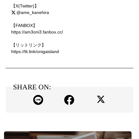
【X(Twitter)】
@ame_kanehira
【FANBOX】
https://am3oni3.fanbox.cc/
【リットリンク】
https://lit.link/onigaisland
SHARE ON: