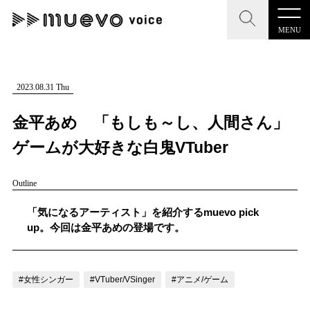
MENU
CLOSE
CLOSE
muevo media
記事を検索する
2023.08.31 Thu
"読者の声を形にする”音楽特化メディア
金平あめ 「もしも～し、人間さん」
ゲームが大好きな白鬼VTuber
Outline
MENU
人気ワード
記事一覧
「気になるアーティスト」を紹介するmuevo pick
#男性SSW
#ポップス
#女性SSW
#ロック
up。今回は金平あめの登場です。
プレスリリース一覧
#男性シンガー
#HR/HM
#女性シンガー
会社概要
#ヒップホップ
#男性シンガーグループ
#R&B/ソウル
#女性シンガー
#VTuber/VSinger
#アニメ/ゲーム
お問い合わせ