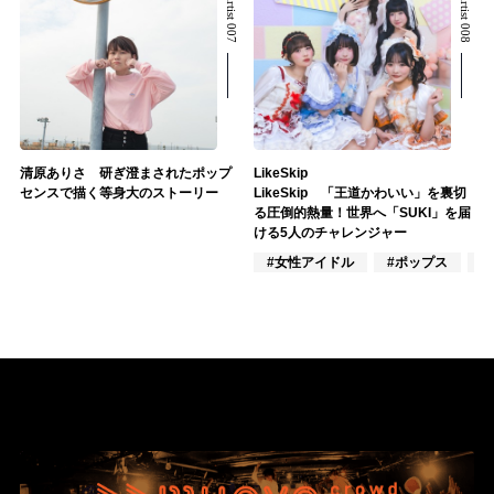
清原ありさ 研ぎ澄まされたポップ
LikeSkip
センスで描く等身大のストーリー
LikeSkip 「王道かわいい」を裏切
る圧倒的熱量！世界へ「SUKI」を届
ける5人のチャレンジャー
#女性アイドル
#ポップス
#