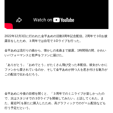
2022年12月3日に行われた金平あめの活動3周年記念配信。2周年で３Dお披
露目をしたため、３周年では自宅で３Dライブを行った。
金平あめは流行りの曲から、懐かしの名曲まで披露。1時間弱の間、かわい
いパフォーマンスと歌声をファンに届けた。
「ありがとう」「おめでとう」がたくさん飛び交った本配信。彼女がいかに
ファンから愛されているのか、そして金平あめが持つ人を惹き付ける魅力が
この配信で伝わるだろう。
金平あめに今後の目標を聞くと、「３周年でのミニライブが楽しかったの
で、次はスタジオでの３Dライブを開催してみたい」と話してくれた。ま
た、最近PCを新たに購入したため、高グラフィックでのゲーム配信なども
行う予定だという。