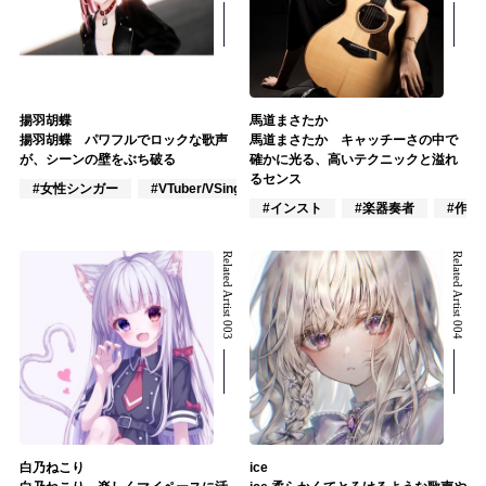
揚羽胡蝶
馬道まさたか
揚羽胡蝶 パワフルでロックな歌声
馬道まさたか キャッチーさの中で
が、シーンの壁をぶち破る
確かに光る、高いテクニックと溢れ
るセンス
#女性シンガー
#VTuber/VSinger
#J-POP
#インスト
#楽器奏者
#作詞
Related Artist 003
Related Artist 004
白乃ねこり
ice