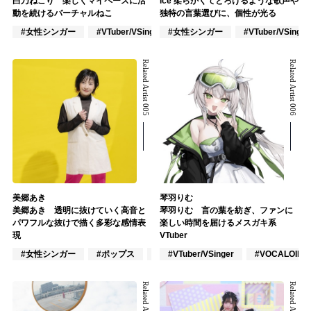
白乃ねこり 楽しくマイペースに活
ice 柔らかくてとろけるような歌声や
動を続けるバーチャルねこ
独特の言葉選びに、個性が光る
#女性シンガー
#VTuber/VSinger
#女性シンガー
#VOCALOID
#VTuber/VSinger
Related Artist 005
Related Artist 006
美郷あき
琴羽りむ
美郷あき 透明に抜けていく高音と
琴羽りむ 言の葉を紡ぎ、ファンに
パワフルな抜けで描く多彩な感情表
楽しい時間を届けるメスガキ系
現
VTuber
#女性シンガー
#ポップス
#アニメ/ゲーム
#VTuber/VSinger
#VOCALOID
Related Artist 007
Related Artist 008