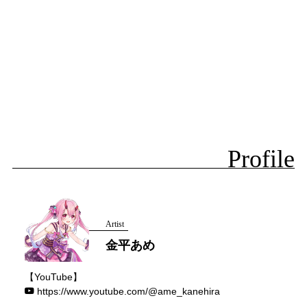
Profile
Artist
金平あめ
【YouTube】
https://www.youtube.com/@ame_kanehira