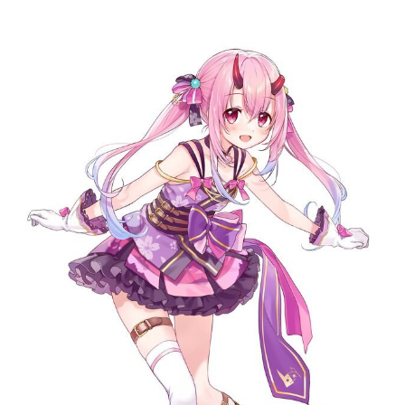
記事リクエスト
ログイン
LINK
muevoクラウドファンディング
muevoコミュニティ
ぶいクラ！by muevo
ぶいコミュ！by muevo
ぶいマガ！ by muevo
Follow us