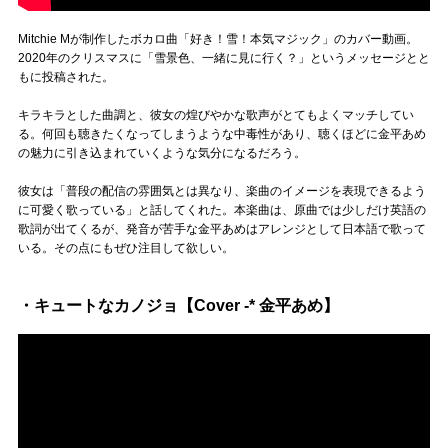
Mitchie Mが制作したボカロ曲「好き！雪！本気マジック」のカバー動画。
2020年のクリスマスに「雪景色、一緒に見に行く？」というメッセージとと
もに投稿された。
キラキラとした曲調と、彼女の煌びやかな歌声がとてもよくマッチしてい
る。何回も聴きたくなってしまうような中毒性があり、聴くほどに金平あめ
の魅力に引き込まれていくような気分になるだろう。
彼女は「普段の配信の雰囲気とは異なり、楽曲のイメージを表現できるよう
に可愛く歌っている」と話してくれた。本楽曲は、原曲では少しだけ英語の
歌詞が出てくるが、発音が苦手な金平あめはアレンジとして日本語で歌って
いる。その点にもぜひ注目して欲しい。
・キュートなカノジョ【Cover -* 金平あめ】