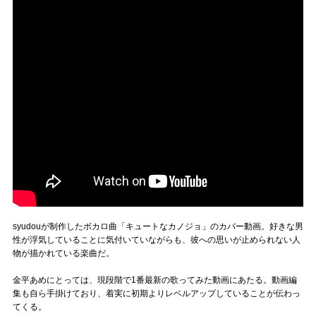
syudouが制作したボカロ曲「キュートなカノジョ」のカバー動画。好きな男
性が浮気していることに気付いていながらも、彼への思いが止められない人
物が描かれている楽曲だ。
金平あめにとっては、現段階で1番最新の歌ってみた動画にあたる。動画編
集も自ら手掛けており、着実に初期よりレベルアップしていることが伝わっ
てくる。