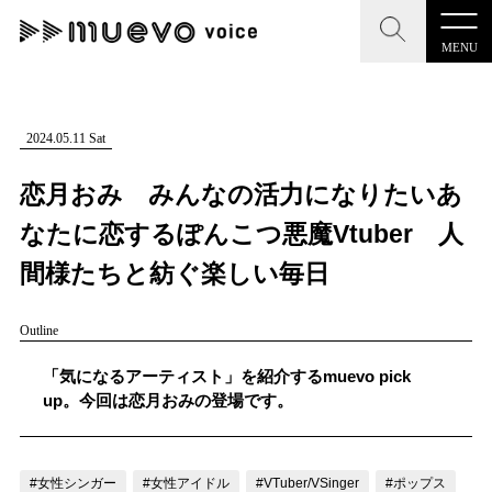
MENU
CLOSE
CLOSE
muevo media
記事を検索する
2024.05.11 Sat
"読者の声を形にする”音楽特化メディア
恋月おみ みんなの活力になりたいあ
なたに恋するぽんこつ悪魔Vtuber 人
間様たちと紡ぐ楽しい毎日
MENU
人気ワード
Outline
記事一覧
#男性SSW
#ポップス
#女性SSW
#ロック
「気になるアーティスト」を紹介するmuevo pick
プレスリリース一覧
#男性シンガー
#HR/HM
#女性シンガー
up。今回は恋月おみの登場です。
会社概要
#ヒップホップ
#男性シンガーグループ
#R&B/ソウル
お問い合わせ
#女性シンガー
#女性アイドル
#VTuber/VSinger
#ポップス