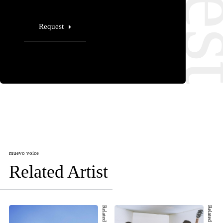
Request
muevo voice
Related Artist