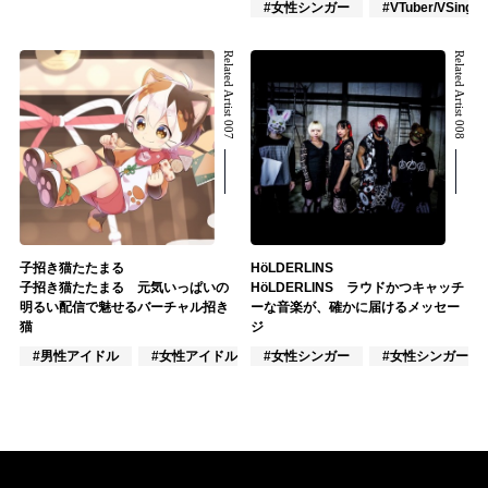
#女性シンガー
#VTuber/VSinger
Related Artist 007
Related Artist 008
子招き猫たたまる
HöLDERLINS
子招き猫たたまる 元気いっぱいの
HöLDERLINS ラウドかつキャッチ
明るい配信で魅せるバーチャル招き
ーな音楽が、確かに届けるメッセー
猫
ジ
#男性アイドル
#女性アイドル
#女性シンガー
#アニメ/ゲーム
#女性シンガーグ