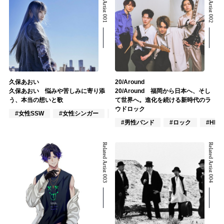
Related Artist 001
Related Artist 002
久保あおい
20/Around
久保あおい 悩みや苦しみに寄り添
20/Around 福岡から日本へ、そし
う、本当の想いと歌
て世界へ。進化を続ける新時代のラ
ウドロック
#女性SSW
#女性シンガー
#J-POP
#男性バンド
#ロック
#HR/
Related Artist 003
Related Artist 004