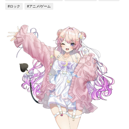
#ロック
#アニメ/ゲーム
記事リクエスト
ログイン
LINK
muevoクラウドファンディング
muevoコミュニティ
ぶいクラ！by muevo
ぶいコミュ！by muevo
ぶいマガ！ by muevo
Follow us