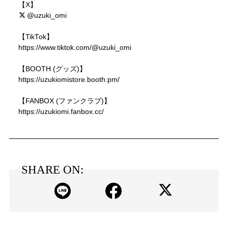
【X】
@uzuki_omi
【TikTok】
https://www.tiktok.com/@uzuki_omi
【BOOTH (グッズ)】
https://uzukiomistore.booth.pm/
【FANBOX (ファンクラブ)】
https://uzukiomi.fanbox.cc/
SHARE ON: