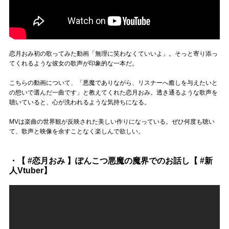
恋月おみ初の歌ってみた動画「無理に笑わなくていいよ」。そっと寄り添っ
てくれるような彼女の歌声が印象的な一本だ。
こちらの動画について、「悪魔でありながら、リスナーへ癒しを与えたいと
の想いで選んだ一曲です」と教えてくれた恋月おみ。透き通るような歌声を
聴いていると、心が洗われるような気持ちになる。
MVは楽曲の世界観が反映された美しい作りになっている。ぜひ何度も聴い
て、歌声と映像を余すことなく楽しんで欲しい。
・【 #恋月おみ 】ぽんこつ悪魔の魔界でのお話し【 #新
人Vtuber】