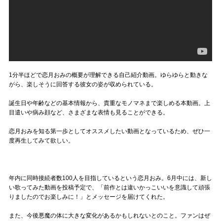
1分半ほどで恋月おみの概要が理解できる自己紹介動画。ゆらゆらと動きな
がら、楽しそうに回答する彼女の姿が収められている。
誕生日や年齢などの基本情報から、貴重なモノマネまで楽しめる本動画。上
目遣いや病み顔など、さまざまな表情も見ることができる。
恋月おみを知る第一歩としてオススメしたい動画となっているため、ぜひ一
度再生してみて欲しい。
年内に同時接続者数100人を目指しているという恋月おみ。6月中には、新し
い歌ってみた動画を投稿予定で、「前作とは違いかっこいいを意識して頑張
りましたのでお楽しみに！」とメッセージを届けてくれた。
また、今後悪魔の体に大きな変化があるかもしれないとのこと。ファンはぜ