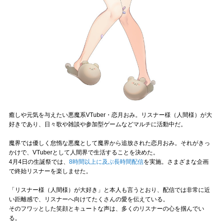
Official SNS
癒しや元気を与えたい悪魔系VTuber・恋月おみ。リスナー様（人間様）が大
好きであり、日々歌や雑談や参加型ゲームなどマルチに活動中だ。
魔界では優しく怠惰な悪魔として魔界から追放された恋月おみ。それがきっ
かけで、VTuberとして人間界で生活することを決めた。
4月4日の生誕祭では、
8時間以上に及ぶ長時間配信
を実施。さまざまな企画
で終始リスナーを楽しませた。
「リスナー様（人間様）が大好き」と本人も言うとおり、配信では非常に近
い距離感で、リスナーへ向けてたくさんの愛を伝えている。
そのフワッとした笑顔とキュートな声は、多くのリスナーの心を掴んでい
る。