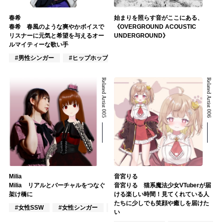
春希
始まりを照らす音がここにある、
春希 春風のような爽やかボイスで
《OVERGROUND ACOUSTIC
リスナーに元気と希望を与えるオー
UNDERGROUND》
ルマイティーな歌い手
#男性シンガー
#ヒップホップ
#アニメ/ゲーム
Related Artist 005
Related Artist 006
Milia
音宮りる
Milia リアルとバーチャルをつなぐ
音宮りる 猫系魔法少女VTuberが届
架け橋に
ける楽しい時間！見てくれている人
たちに少しでも笑顔や癒しを届けた
#女性SSW
#女性シンガー
#インディーズ
い