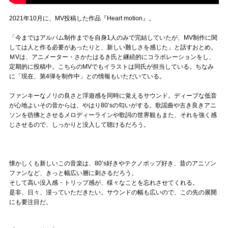
2021年10月に、MV投稿した作品『Heart motion』。
「今まではアルバム制作までを自身1人のみで完結していたが、MV制作に関
しては人と作る必要があったりと、新しい難しさを感じた」と話すおとめ。
ＭVは、アニメーター・さかたはるき氏と継続的にコラボレーションをし、
定期的に投稿中。こちらのMVでもイラストは同氏が担当している。ちなみ
に「現在、第4弾を制作中」との情報もいただいている。
ファンキーなノリの良さと浮遊感を同時に覚えるサウンド。ディープな低音
が心地よいその音からは、やはり80’sの匂いがする。歌謡曲や古き良きアニ
ソンを彷彿とさせるメロディーラインや歌詞の世界観もまた、それを強く感
じさせるので、しっかりと没入して聴けるだろう。
懐かしくも新しいこの音楽は、80’s好きやテクノポップ好き、昔のアニソン
ファンなど、きっと幅広い層に刺さるだろう。
そして高い没入感・トリップ感が、様々なことを忘れさせてくれる。
是非、日々、浸っていただきたい。サウンドの幅も広いので、この先の展開
にも要注目だ。