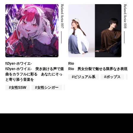
Related Artist 007
Related Artist 008
f∅yer-ホワイエ-
Rio
f∅yer-ホワイエ- 突き抜ける声で楽
Rio 男女分裂で魅せる限界なき表現
曲をカラフルに彩る あなたにそっ
#ビジュアル系
#ポップス
#
と寄り添う音楽を
#女性SSW
#女性シンガー
#作詞/作曲家