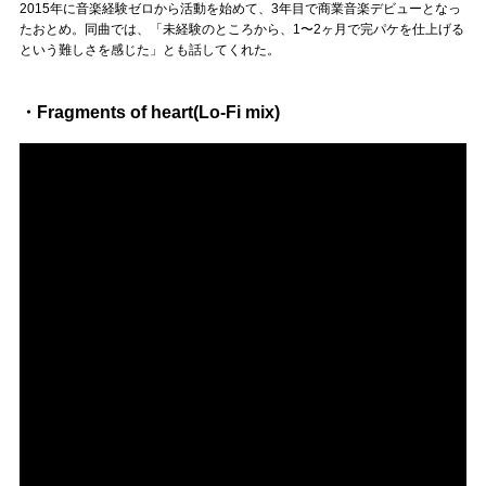
2015年に音楽経験ゼロから活動を始めて、3年目で商業音楽デビューとなっ
たおとめ。同曲では、「未経験のところから、1〜2ヶ月で完パケを仕上げる
という難しさを感じた」とも話してくれた。
・Fragments of heart(Lo-Fi mix)