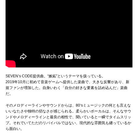
SEVEN’s CODE提供曲。“嫉妬”というテーマを扱っている。
2019年10月に初めて音楽ゲームへ提供した楽曲で、大きな反響があり、新
規ファンが増加した。自身いわく「自分の好きな要素を詰め込んだ」楽曲
だ。
そのメロディーラインやサウンドからは、80‘sミュージックの何とも言えな
いいなたさや独特の切なさが感じられる。柔らかいボーカルは、そんなサウ
ンドやメロディーラインと最良の相性で、聞いていると一瞬でタイムスリッ
プ。それでいてただのリバイバルではない、現代的な雰囲気も纏っているか
ら面白い。