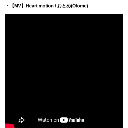
・【MV】Heart motion / おとめ(Otome)