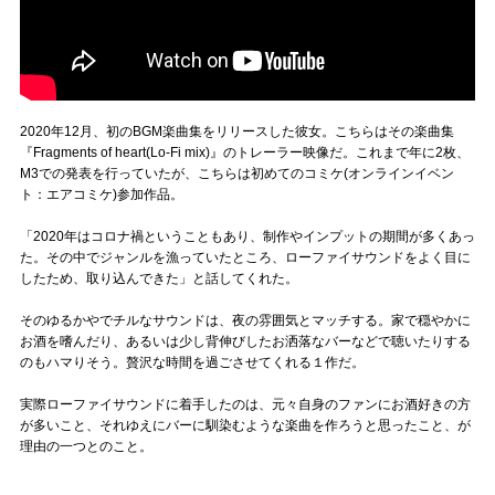
2020年12月、初のBGM楽曲集をリリースした彼女。こちらはその楽曲集
『Fragments of heart(Lo-Fi mix)』のトレーラー映像だ。これまで年に2枚、
M3での発表を行っていたが、こちらは初めてのコミケ(オンラインイベン
ト：エアコミケ)参加作品。
「2020年はコロナ禍ということもあり、制作やインプットの期間が多くあっ
た。その中でジャンルを漁っていたところ、ローファイサウンドをよく目に
したため、取り込んできた」と話してくれた。
そのゆるかやでチルなサウンドは、夜の雰囲気とマッチする。家で穏やかに
お酒を嗜んだり、あるいは少し背伸びしたお洒落なバーなどで聴いたりする
のもハマりそう。贅沢な時間を過ごさせてくれる１作だ。
実際ローファイサウンドに着手したのは、元々自身のファンにお酒好きの方
が多いこと、それゆえにバーに馴染むような楽曲を作ろうと思ったこと、が
理由の一つとのこと。