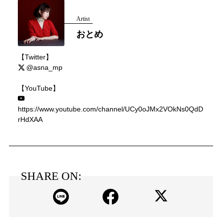
Artist
おとめ
【Twitter】
@asna_mp
【YouTube】
https://www.youtube.com/channel/UCy0oJMx2VOkNs0QdD
rHdXAA
SHARE ON: