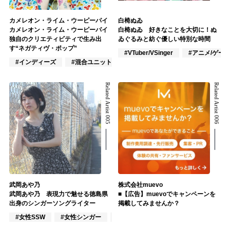
カメレオン・ライム・ウーピーパイ
白椅ぬゐ
カメレオン・ライム・ウーピーパイ
白椅ぬゐ 好きなことを大切に！ぬ
独自のクリエティビティで生み出
ゐぐるみと紡ぐ優しい特別な時間
す“ネガティヴ・ポップ”
#VTuber/VSinger
#アニメ/ゲー
#インディーズ
#混合ユニット
#作詞/作曲家
Related Artist 005
Related Artist 006
武岡あや乃
株式会社muevo
武岡あや乃 表現力で魅せる徳島県
■【広告】muevoでキャンペーンを
出身のシンガーソングライター
掲載してみませんか？
#女性SSW
#女性シンガー
#インディーズ