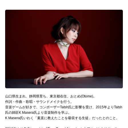
記事リクエスト
ログイン
LINK
muevoクラウドファンディング
muevoコミュニティ
ぶいクラ！by muevo
ぶいコミュ！by muevo
山口県生まれ、静岡県育ち、東京都在住、おとめ(Otome)。
ぶいマガ！ by muevo
作詞・作曲・歌唱・サウンドメイクを行う。
音楽ゲームが好きで、コンポーザーTatsh氏に影響を受け、2015年よりTatsh
氏の師匠K Masera氏より音楽制作を学ぶ。
Follow us
K Masera氏いわく「素直に教えたことを吸収する生徒」だったとのこと。