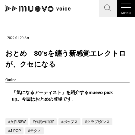
MENU
CLOSE
CLOSE
muevo media
記事を検索する
2022.01.29 Sat
"読者の声を形にする”音楽特化メディア
おとめ 80’sを纏う新感覚エレクトロ
が、クセになる
Outline
MENU
人気ワード
記事一覧
「気になるアーティスト」を紹介するmuevo pick
#男性SSW
#ポップス
#女性SSW
#ロック
up。今回はおとめの登場です。
プレスリリース一覧
#男性シンガー
#HR/HM
#女性シンガー
会社概要
#ヒップホップ
#男性シンガーグループ
#R&B/ソウル
#女性SSW
#作詞/作曲家
#ポップス
#クラブ/ダンス
お問い合わせ
#J-POP
#テクノ