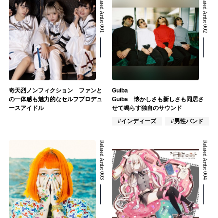
Related Artist 001
Related Artist 002
奇天烈ノンフィクション ファンと
Guiba
の一体感も魅力的なセルフプロデュ
Guiba 懐かしさも新しさも同居さ
ースアイドル
せて鳴らす独自のサウンド
#インディーズ
#男性バンド
Related Artist 003
Related Artist 004