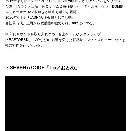
Official SNS
2016年より自主レーベル『Time Travel Airport』からアルバムをリリース。
以降、FMラジオ出演、音楽ゲーム楽曲提供、バーチャルマーケットBGM提
供、カラオケDAM収録など幅広く活動を展開。
2020年4月よりJASRAC正会員として活動。
会社員時代、上司から歌謡曲を勧められ、80'sにハマる。
80年代サウンドを取り入れつつ、音楽ゲームやテクノポップ
(KRAFTWERK、YMOなど)に影響を受けた新感覚エレクトロミュージックを
軸に制作を行っている。
・SEVEN’s CODE「Tie／おとめ」