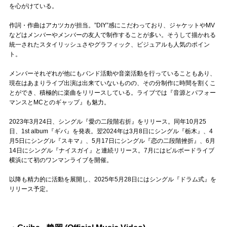
Official SNS
を心がけている。
作詞・作曲はアカツカが担当。”DIY”感にこだわっており、ジャケットやMV
などはメンバーやメンバーの友人で制作することが多い。そうして描かれる
統一されたスタイリッシュさやグラフィック、ビジュアルも人気のポイン
ト。
メンバーそれぞれが他にもバンド活動や音楽活動を行っていることもあり、
現在はあまりライブ出演は出来ていないものの、その分制作に時間を割くこ
とができ、積極的に楽曲をリリースしている。ライブでは『音源とパフォー
マンスとMCとのギャップ』も魅力。
2023年3月24日、シングル『愛の二段階右折』をリリース。同年10月25
日、1st album『ギバ』を発表。翌2024年は3月8日にシングル『栃木』、4
月5日にシングル『スキマ』、5月17日にシングル『恋の二段階挫折』、6月
14日にシングル『ナイスガイ』と連続リリース。7月にはビルボードライブ
横浜にて初のワンマンライブを開催。
以降も精力的に活動を展開し、2025年5月28日にはシングル『ドラム式』を
リリース予定。