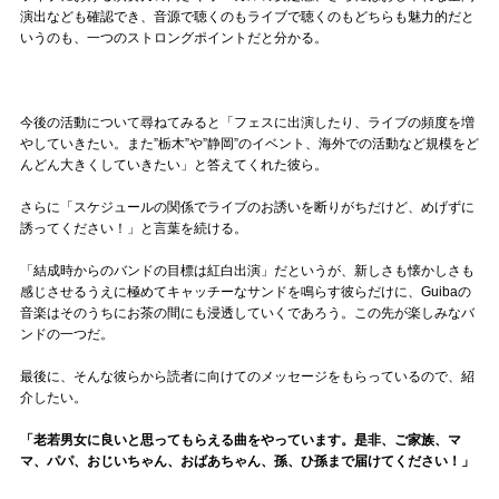
演出なども確認でき、音源で聴くのもライブで聴くのもどちらも魅力的だと
いうのも、一つのストロングポイントだと分かる。
今後の活動について尋ねてみると「フェスに出演したり、ライブの頻度を増
やしていきたい。また”栃木”や”静岡”のイベント、海外での活動など規模をど
んどん大きくしていきたい」と答えてくれた彼ら。
さらに「スケジュールの関係でライブのお誘いを断りがちだけど、めげずに
誘ってください！」と言葉を続ける。
「結成時からのバンドの目標は紅白出演」だというが、新しさも懐かしさも
感じさせるうえに極めてキャッチーなサンドを鳴らす彼らだけに、Guibaの
音楽はそのうちにお茶の間にも浸透していくであろう。この先が楽しみなバ
ンドの一つだ。
最後に、そんな彼らから読者に向けてのメッセージをもらっているので、紹
介したい。
「老若男女に良いと思ってもらえる曲をやっています。是非、ご家族、マ
マ、パパ、おじいちゃん、おばあちゃん、孫、ひ孫まで届けてください！」