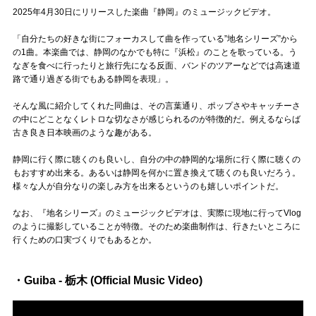
2025年4月30日にリリースした楽曲『静岡』のミュージックビデオ。
「自分たちの好きな街にフォーカスして曲を作っている”地名シリーズ”から
の1曲。本楽曲では、静岡のなかでも特に『浜松』のことを歌っている。う
なぎを食べに行ったりと旅行先になる反面、バンドのツアーなどでは高速道
路で通り過ぎる街でもある静岡を表現」。
そんな風に紹介してくれた同曲は、その言葉通り、ポップさやキャッチーさ
の中にどことなくレトロな切なさが感じられるのが特徴的だ。例えるならば
古き良き日本映画のような趣がある。
静岡に行く際に聴くのも良いし、自分の中の静岡的な場所に行く際に聴くの
もおすすめ出来る。あるいは静岡を何かに置き換えて聴くのも良いだろう。
様々な人が自分なりの楽しみ方を出来るというのも嬉しいポイントだ。
なお、『地名シリーズ』のミュージックビデオは、実際に現地に行ってVlog
のように撮影していることが特徴。そのため楽曲制作は、行きたいところに
行くための口実づくりでもあるとか。
・Guiba - 栃木 (Official Music Video)