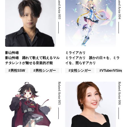
Related Artist 003
Related Artist 004
影山怜雄
ミライアカリ
影山怜雄 踊れて歌えて戦えるマル
ミライアカリ 誰かの日々を、ミラ
チタレントが魅せる音楽的才能
イを、照らすアカリ
#男性SSW
#男性シンガー
#作詞/作曲家
#女性シンガー
#VTuber/VSinger
Related Artist 005
Related Artist 006