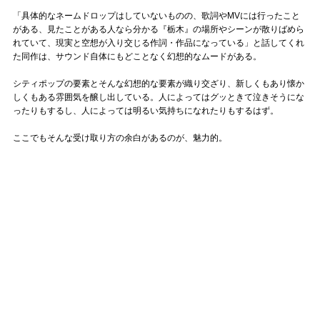
「具体的なネームドロップはしていないものの、歌詞やMVには行ったこと
がある、見たことがある人なら分かる『栃木』の場所やシーンが散りばめら
れていて、現実と空想が入り交じる作詞・作品になっている」と話してくれ
た同作は、サウンド自体にもどことなく幻想的なムードがある。
シティポップの要素とそんな幻想的な要素が織り交ざり、新しくもあり懐か
しくもある雰囲気を醸し出している。人によってはグッときて泣きそうにな
ったりもするし、人によっては明るい気持ちになれたりもするはず。
ここでもそんな受け取り方の余白があるのが、魅力的。