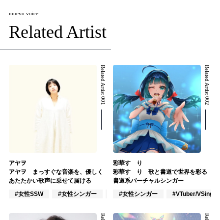
muevo voice
Related Artist
Related Artist 001
Related Artist 002
アヤヲ
彩華すゞり
アヤヲ まっすぐな音楽を、優しく
彩華すゞり 歌と書道で世界を彩る
あたたかい歌声に乗せて届ける
書道系バーチャルシンガー
#女性SSW
#女性シンガー
#女性シンガーグループ
#女性シンガー
#VTuber/VSinger