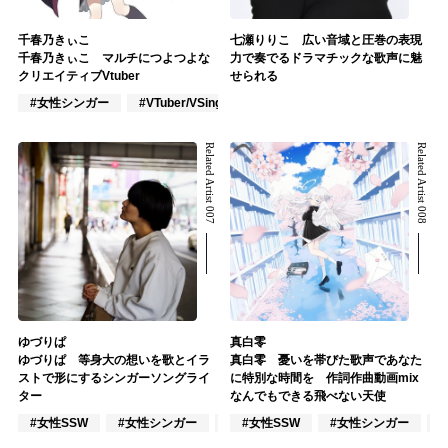
千春乃きぃこ
七瀬りりこ 広い音域と圧巻の表現
千春乃きぃこ マルチにつよつよな
力で奏でるドラマチックな歌声に魅
クリエイティブVtuber
せられる
#女性シンガー
#VTuber/VSinger
#VOCALOID
Related Artist 007
Related Artist 008
ゆづりぱ
真白零
ゆづりぱ 等身大の想いを歌とイラ
真白零 憂いを帯びた歌声であなた
ストで形にするシンガーソングライ
に特別な時間を 作詞作曲動画mix
ター
なんでもできる飛べない天使
#女性SSW
#女性シンガー
#インディーズ
#女性SSW
#女性シンガー