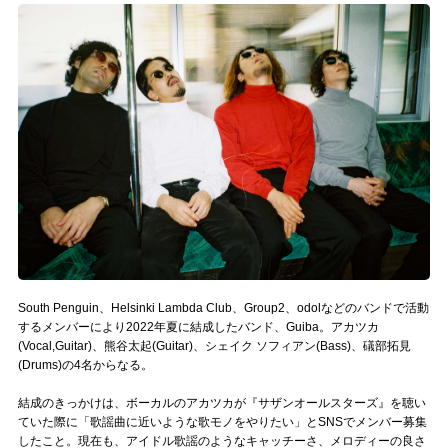
記事リクエスト
ログイン
LINK
muevoクラウドファンディング
muevoコミュニティ
ぶいクラ！by muevo
ぶいコミュ！by muevo
South Penguin、Helsinki Lambda Club、Group2、odolなどのバンドで活動
するメンバーにより2022年夏に結成したバンド、Guiba。アカツカ
ぶいマガ！ by muevo
(Vocal,Guitar)、熊谷太起(Guitar)、シェイク ソフィアン(Bass)、礒部拓見
(Drums)の4名からなる。
結成のきっかけは、ボーカルのアカツカが『サザンオールスターズ』を聴い
Follow us
ていた際に「歌謡曲に近いような歌モノをやりたい」とSNSでメンバー募集
したこと。現在も、アイドル歌謡のようなキャッチーさ、メロディーの良さ