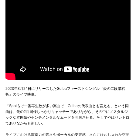
2023年3月24日にリリースしたGuibaファーストシングル『愛の二段階右
折』のライブ映像。
「Spotifyで一番再生数が多い楽曲で、Guibaの代表曲とも言える」という同
曲は、先の2曲同様しっかりキャッチーでありながら、その中にノスタルジ
ックな雰囲気やセンチメンタルなムードを同居させる。そしてやはりレトロ
でありながらも新しい。
ライブにおける演奏力の高さやボーカルの安定感、さらにはおしゃれな空間