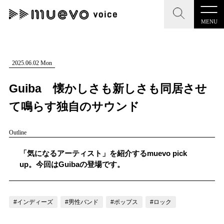
MENU
CLOSE
CLOSE
muevo media
記事を検索する
2025.06.02 Mon
"読者の声を形にする”音楽特化メディア
Guiba 懐かしさも新しさも同居させ
て鳴らす独自のサウンド
Outline
MENU
人気ワード
記事一覧
「気になるアーティスト」を紹介するmuevo pick
#男性SSW
#ポップス
#女性SSW
#ロック
up。今回はGuibaの登場です。
プレスリリース一覧
#男性シンガー
#HR/HM
#女性シンガー
会社概要
#ヒップホップ
#男性シンガーグループ
#R&B/ソウル
#インディーズ
#男性バンド
#ポップス
#ロック
お問い合わせ