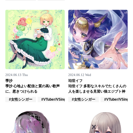
Official SNS
2024.06.13 Thu
2024.06.12 Wed
季沙
珀世イフ
季沙 心地よい配信と質の高い歌声
珀世イフ 多彩なスキルでたくさんの
に、惹きつけられる
人を楽しませる見習い狼エジプト神
#女性シンガー
#VTuber/VSinger
#女性シンガー
#アカペラ
#VTuber/VSinger