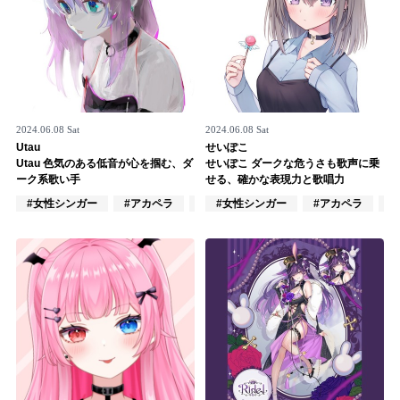
2024.06.08 Sat
2024.06.08 Sat
Utau
せいぽこ
Utau 色気のある低音が心を掴む、ダ
せいぽこ ダークな危うさも歌声に乗
ーク系歌い手
せる、確かな表現力と歌唱力
#女性シンガー
#アカペラ
#VOCALOID
#女性シンガー
#アカペラ
#