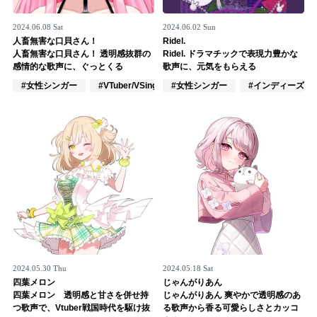
2024.06.08 Sat
2024.06.02 Sun
人畜無害な口貝さん！
Ridel.
人畜無害な口貝さん！ 透明感抜群の
Ridel. ドラマチックで表現力豊かな
感情的な歌声に、ぐっとくる
歌声に、元気をもらえる
#女性シンガー
#VTuber/VSinger
#女性シンガー
#アカペラ
#インディーズ
2024.05.30 Thu
2024.05.18 Sat
四葉メロン
じゃんがりあん
四葉メロン 透明感と甘さを併せ持
じゃんがりあん 爽やかで透明感のあ
つ歌声で、Vtuber戦国時代を駆け抜
る歌声から香る可愛らしさとカッコ