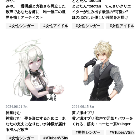
みや。
ととたん*tototan
みや。 透明感と力強さを両立した
ととたん*tototan てんさいクリエ
記事リクエスト
歌声であなたを虜に 唯一無二の世
イターが生み出す最強の“可愛い”
界を描くアーティスト
ほのぼのした優しい時間をお届け
ログイン
#女性シンガー
#女性アイドル
#女性シンガー
#女性ユニット
#女性アイドル
LINK
muevoクラウドファンディング
muevoコミュニティ
ぶいクラ！by muevo
ぶいコミュ！by muevo
ぶいマガ！ by muevo
2024.06.21 Fri
2024.06.15 Sat
神童けむ
黄ノ瀬オブリ
神童けむ 夢を形にするために！あ
黄ノ瀬オブリ 歌声で元気とパワーを
なたの支えになりたい水神様が届け
くれる、筋肉・コーヒー系Vsinger
Follow us
る澄んだ歌声
#男性シンガー
#VTuber/VSinger
#女性シンガー
#VTuber/VSinger
#アカペラ