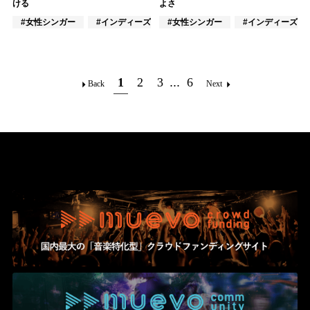
ける
よさ
#女性シンガー
#インディーズ
#女性シンガー
#女性アイドル
#インディーズ
1
2
3
...
6
Back
Next