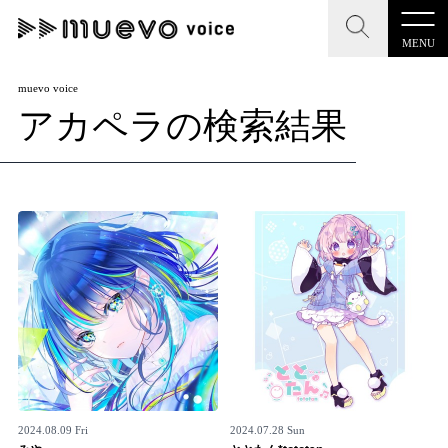
MENU
CLOSE
CLOSE
muevo media
muevo voice
アカペラの検索結果
記事を検索する
"読者の声を形にする”音楽特化メディア
MENU
人気ワード
記事一覧
#男性SSW
#ポップス
#女性SSW
#ロック
プレスリリース一覧
#男性シンガー
#HR/HM
#女性シンガー
会社概要
#ヒップホップ
#男性シンガーグループ
#R&B/ソウル
お問い合わせ
2024.08.09 Fri
2024.07.28 Sun