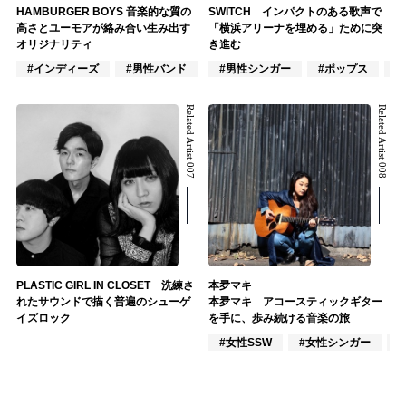
HAMBURGER BOYS 音楽的な質の
SWITCH インパクトのある歌声で
高さとユーモアが絡み合い生み出す
「横浜アリーナを埋める」ために突
オリジナリティ
き進む
#インディーズ
#男性バンド
#ポップス
#男性シンガー
#ポップス
#
Related Artist 007
Related Artist 008
PLASTIC GIRL IN CLOSET 洗練さ
本夛マキ
れたサウンドで描く普遍のシューゲ
本夛マキ アコースティックギター
イズロック
を手に、歩み続ける音楽の旅
#女性SSW
#女性シンガー