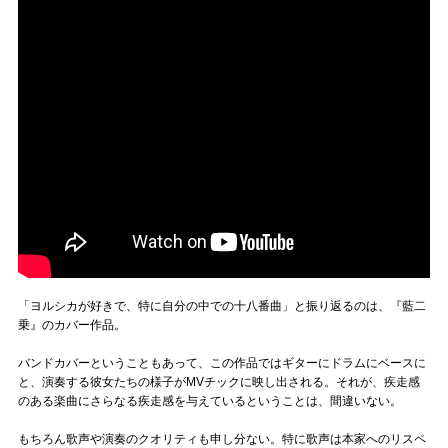
「ヨルシカが好きで、特に自分の中での十八番曲」と振り返るのは、『藍二
乗』のカバー作品。
バンドカバーということもあって、この作品ではギターにドラムにベースに
と、演奏する彼女たちの様子がMVチックに映し出される。それが、疾走感
のある楽曲にさらなる疾走感を与えているということは、間違いない。
もちろん歌声や演奏のクオリティも申し分ない。特に歌声は本家へのリスペ