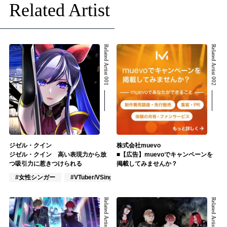
Related Artist
Related Artist 001
Related Artist 002
ジゼル・クイン
株式会社muevo
ジゼル・クイン 高い表現力から放
■【広告】muevoでキャンペーンを
つ吸引力に惹きつけられる
掲載してみませんか？
#女性シンガー
#VTuber/VSinger
#作詞/作曲家
Related Artist 003
Related Artist 004