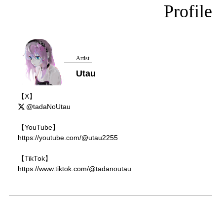
Profile
Artist
Utau
【X】
@tadaNoUtau
【YouTube】
https://youtube.com/@utau2255
【TikTok】
https://www.tiktok.com/@tadanoutau