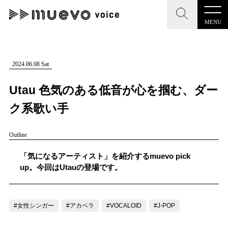
MENU
CLOSE
CLOSE
muevo media
記事を検索する
2024.06.08 Sat
"読者の声を形にする”音楽特化メディア
Utau 色気のある低音が心を掴む、ダー
ク系歌い手
Outline
MENU
人気ワード
記事一覧
「気になるアーティスト」を紹介するmuevo pick
#男性SSW
#ポップス
#女性SSW
#ロック
up。今回はUtauの登場です。
プレスリリース一覧
#男性シンガー
#HR/HM
#女性シンガー
会社概要
#ヒップホップ
#男性シンガーグループ
#R&B/ソウル
#女性シンガー
#アカペラ
#VOCALOID
#J-POP
お問い合わせ