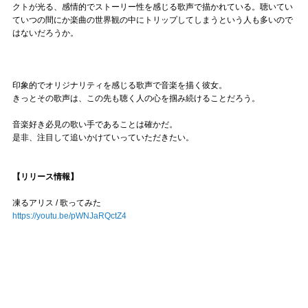
クトが光る、感情的でストーリー性を感じる歌声で描かれている。聴いてい
ていつの間にか楽曲の世界観の中にトリップしてしまうという人も多いので
はないだろうか。
印象的でオリジナリティを感じる歌声で音楽を描く彼女。
きっとその歌声は、この先も聴く人の心を掴み続けることだろう。
音楽好き必見の歌い手であることは確かだ。
是非、注目して追いかけていっていただきたい。
【リリース情報】
凍るアリス / 歌ってみた
https://youtu.be/pWNJaRQctZ4