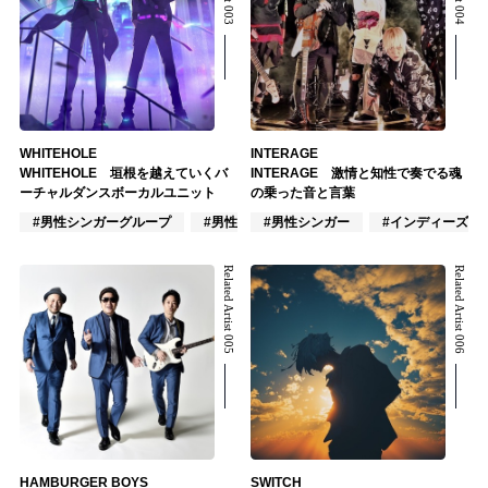
WHITEHOLE
INTERAGE
WHITEHOLE 垣根を越えていくバ
INTERAGE 激情と知性で奏でる魂
ーチャルダンスボーカルユニット
の乗った音と言葉
#男性シンガーグループ
#男性ユニット
#男性シンガー
#VTuber/VSinger
#インディーズ
Related Artist 005
Related Artist 006
HAMBURGER BOYS
SWITCH