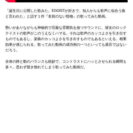
「誕生日に公開した歌みた。EGOISTが好きで、知人からも歌声に似合う曲
と言われた」と話す１作『名前のない怪物』の歌ってみた動画。
勢いがありながらも神秘的で荘厳な雰囲気を放つサウンドに、彼女のロック
テイストの歌声がこのうえなくハマる。それは歌声のカッコよさを引き出す
ものでもあるし、楽曲のカッコよさを引き出すものでもあるといえる。相乗
効果が感じられる、歌ってみた動画の成功例の一つといっても過言ではない
だろう。
全体の静と動のバランスも絶妙で、コントラストにハッとさせられる瞬間も
多々。思わず聴き惚れてしまう歌ってみた動画だ。