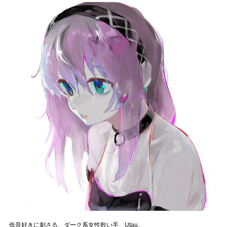
記事リクエスト
ログイン
LINK
muevoクラウドファンディング
muevoコミュニティ
ぶいクラ！by muevo
ぶいコミュ！by muevo
ぶいマガ！ by muevo
Follow us
低音好きに刺さる、ダーク系女性歌い手、Utau。