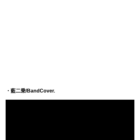
・藍二乗/BandCover.