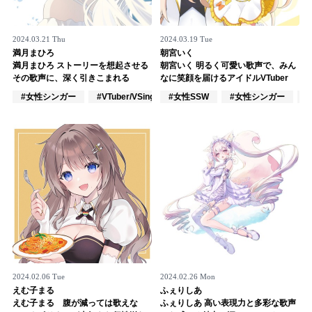
2024.03.21 Thu
2024.03.19 Tue
満月まひろ
朝宮いく
満月まひろ ストーリーを想起させる
朝宮いく 明るく可愛い歌声で、みん
その歌声に、深く引きこまれる
なに笑顔を届けるアイドルVTuber
#女性シンガー
#VTuber/VSinger
#女性SSW
#アカペラ
#女性シンガー
2024.02.06 Tue
2024.02.26 Mon
えむ子まる
ふぇりしあ
えむ子まる 腹が減っては歌えな
ふぇりしあ 高い表現力と多彩な歌声