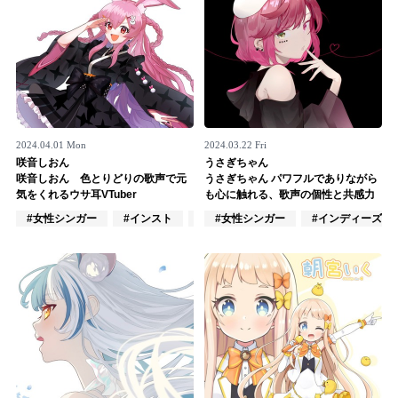
2024.04.01 Mon
2024.03.22 Fri
咲音しおん
うさぎちゃん
咲音しおん 色とりどりの歌声で元
うさぎちゃん パワフルでありながら
気をくれるウサ耳VTuber
も心に触れる、歌声の個性と共感力
#女性シンガー
#インスト
#VTuber/VSinger
#女性シンガー
#インディーズ