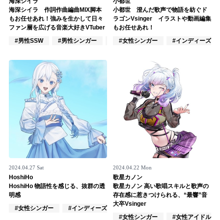
海深シイラ
小都世
海深シイラ 作詞作曲編曲MIX脚本
小都世 澄んだ歌声で物語を紡ぐド
記事リクエスト
もお任せあれ！強みを生かして日々
ラゴンVsinger イラストや動画編集
ファン層を広げる音楽大好きVTuber
もお任せあれ！
ログイン
#男性SSW
#男性シンガー
#インディーズ
#女性シンガー
#インディーズ
LINK
muevoクラウドファンディング
muevoコミュニティ
ぶいクラ！by muevo
ぶいコミュ！by muevo
ぶいマガ！ by muevo
2024.04.27 Sat
2024.04.22 Mon
HoshiHo
歌星カノン
HoshiHo 物語性を感じる、抜群の透
歌星カノン 高い歌唱スキルと歌声の
明感
存在感に惹きつけられる、“最響”音
Follow us
大卒Vsinger
#女性シンガー
#インディーズ
#混合ユニット
#女性シンガー
#女性アイドル