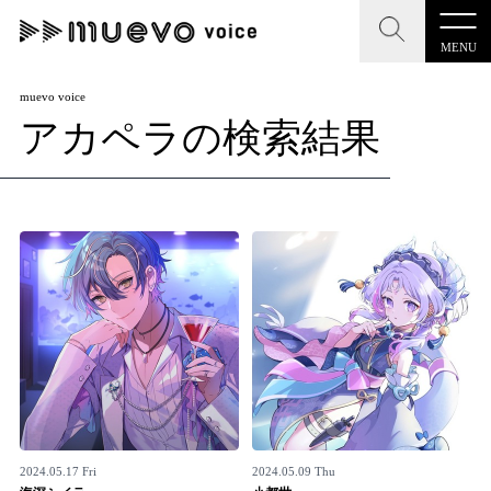
MENU
CLOSE
CLOSE
muevo media
muevo voice
アカペラの検索結果
記事を検索する
"読者の声を形にする”音楽特化メディア
MENU
人気ワード
記事一覧
#男性SSW
#ポップス
#女性SSW
#ロック
プレスリリース一覧
#男性シンガー
#HR/HM
#女性シンガー
会社概要
#ヒップホップ
#男性シンガーグループ
#R&B/ソウル
お問い合わせ
2024.05.17 Fri
2024.05.09 Thu