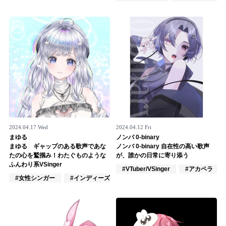
Official SNS
2024.04.17 Wed
2024.04.12 Fri
まゆる
ノンバ 0-binary
まゆる ギャップのある歌声であな
ノンバ 0-binary 自在性の高い歌声
たの心を鷲掴み！わたぐものような
が、誰かの日常に寄り添う
ふんわり系VSinger
#VTuber/VSinger
#アカペラ
#女性シンガー
#インディーズ
#VTuber/VSinger