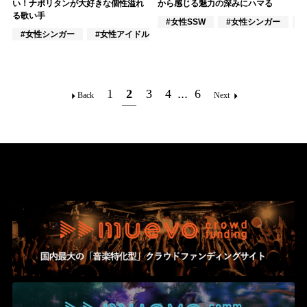
い！ナポリタンが大好きな個性溢れ
から感じる魅力の深みにハマる
る歌い手
#女性SSW
#女性シンガー
#女性シンガー
#女性アイドル
#アカペラ
1
2
3
4
...
6
Back
Next