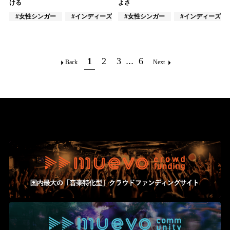
ける
よさ
#女性シンガー
#インディーズ
#女性シンガー
#女性アイドル
#インディーズ
1
2
3
...
6
Back
Next