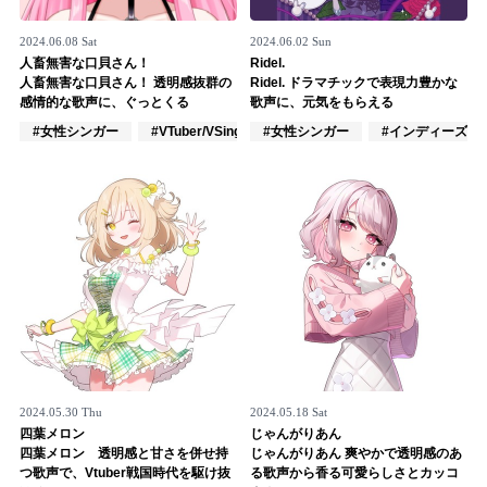
2024.06.08 Sat
2024.06.02 Sun
人畜無害な口貝さん！
Ridel.
人畜無害な口貝さん！ 透明感抜群の
Ridel. ドラマチックで表現力豊かな
感情的な歌声に、ぐっとくる
歌声に、元気をもらえる
#女性シンガー
#VTuber/VSinger
#女性シンガー
#アカペラ
#インディーズ
2024.05.30 Thu
2024.05.18 Sat
四葉メロン
じゃんがりあん
四葉メロン 透明感と甘さを併せ持
じゃんがりあん 爽やかで透明感のあ
つ歌声で、Vtuber戦国時代を駆け抜
る歌声から香る可愛らしさとカッコ