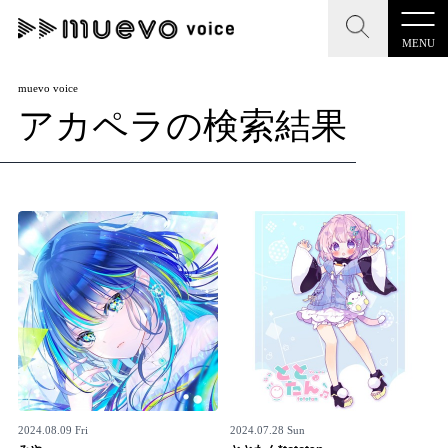
MENU
CLOSE
CLOSE
muevo media
muevo voice
アカペラの検索結果
記事を検索する
"読者の声を形にする”音楽特化メディア
MENU
人気ワード
記事一覧
#男性SSW
#ポップス
#女性SSW
#ロック
プレスリリース一覧
#男性シンガー
#HR/HM
#女性シンガー
会社概要
#ヒップホップ
#男性シンガーグループ
#R&B/ソウル
お問い合わせ
2024.08.09 Fri
2024.07.28 Sun