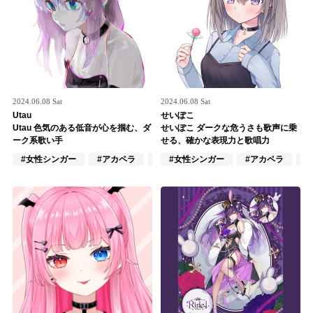
2024.06.08 Sat
2024.06.08 Sat
Utau
せいぽこ
Utau 色気のある低音が心を掴む、ダ
せいぽこ ダークな危うさも歌声に乗
ーク系歌い手
せる、確かな表現力と歌唱力
#女性シンガー
#アカペラ
#VOCALOID
#女性シンガー
#アカペラ
#