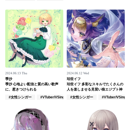
Official SNS
2024.06.13 Thu
2024.06.12 Wed
季沙
珀世イフ
季沙 心地よい配信と質の高い歌声
珀世イフ 多彩なスキルでたくさんの
に、惹きつけられる
人を楽しませる見習い狼エジプト神
#女性シンガー
#VTuber/VSinger
#女性シンガー
#アカペラ
#VTuber/VSinger