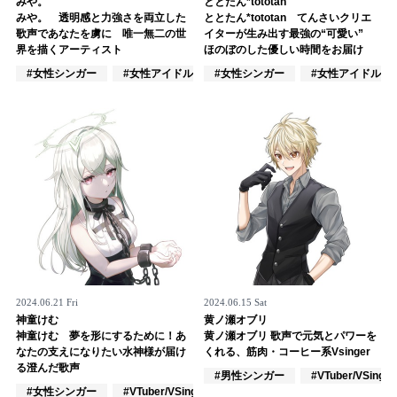
みや。
ととたん*tototan
みや。 透明感と力強さを両立した
ととたん*tototan てんさいクリエ
記事リクエスト
歌声であなたを虜に 唯一無二の世
イターが生み出す最強の“可愛い”
界を描くアーティスト
ほのぼのした優しい時間をお届け
ログイン
#女性シンガー
#女性アイドル
#女性シンガー
#女性ユニット
#女性アイドル
LINK
muevoクラウドファンディング
muevoコミュニティ
ぶいクラ！by muevo
ぶいコミュ！by muevo
ぶいマガ！ by muevo
2024.06.21 Fri
2024.06.15 Sat
神童けむ
黄ノ瀬オブリ
神童けむ 夢を形にするために！あ
黄ノ瀬オブリ 歌声で元気とパワーを
なたの支えになりたい水神様が届け
くれる、筋肉・コーヒー系Vsinger
Follow us
る澄んだ歌声
#男性シンガー
#VTuber/VSinger
#女性シンガー
#VTuber/VSinger
#アカペラ