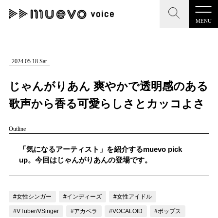
MENU
CLOSE
CLOSE
muevo media
記事を検索する
2024.05.18 Sat
"読者の声を形にする”音楽特化メディア
じゃんがりあん 爽やかで透明感のある
歌声から香る可愛らしさとカッコよさ
Outline
MENU
人気ワード
記事一覧
「気になるアーティスト」を紹介するmuevo pick
#男性SSW
#ポップス
#女性SSW
#ロック
up。今回はじゃんがりあんの登場です。
プレスリリース一覧
#男性シンガー
#HR/HM
#女性シンガー
会社概要
#ヒップホップ
#男性シンガーグループ
#R&B/ソウル
#女性シンガー
#インディーズ
#女性アイドル
お問い合わせ
#VTuber/VSinger
#アカペラ
#VOCALOID
#ポップス