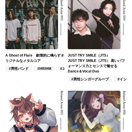
Related Artist 003
Related Artist 004
A Ghost of Flare 叙情的に鳴らすオ
JUST TRY SMILE（JTS）
リジナルなメタルコア
JUST TRY SMILE（JTS） 高いパフ
ォーマンス力とセンスで魅せる
#男性バンド
#HR/HM
#エモ/スクリーモ
Dance＆Vocal Duo
#男性シンガーグループ
#インデ
Related Artist 005
Related Artist 006