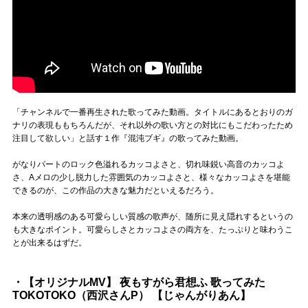
「チャンネルで一番再生された歌ってみた動画。タイトルにあるとおりのガ
ナリの表現ももちろんだが、それ以外の歌い方との対比にもこだわったため
注目して欲しい」と話す１作『混沌ブギ』の歌ってみた動画。
がなりパートのロック色溢れるカッコよさと、切れ味鋭い高音のカッコよ
さ、Aメロの少し脱力した雰囲気のカッコよさと、様々なカッコよさを堪能
できるのが、この作品の大きな魅力だといえるだろう。
本来の透明感のある可愛らしい質感の歌声が、随所に見え隠れするというの
も大きなポイント。可愛らしさとカッコよさの両方を、たっぷりと味わうこ
とが出来るはずだ。
・【オリジナルMV】 夜もすがら君想ふ 歌ってみた
TOKOTOKO（西沢さんP） 【じゃんがりあん】