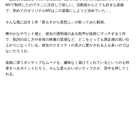
MVで制作したのでそこに注目して欲しい。活動前からとても好きな楽曲
で、初めてのオリジナルMVはこの楽曲にしようと決めていた」。
そんな風に話す１作『夜もすがら君想ふ』の歌ってみた動画。
爽やかなサウンド感と、彼女の透明感のある歌声が抜群にマッチする１作
で、歌詞の出し方や全体の映像の質感など、どこをとっても満足感の高い仕
上がりになっている。彼女のクオリティの高さに驚かされる人も多いのでは
ないだろうか。
楽曲に漂うポジティブなムードを、嫌味なく届けてくれているというのも特
筆すべきポイントだろう。そんな柔らかいポジティブさが、背中を押してく
れる。