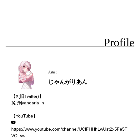
Profile
Artist
じゃんがりあん
【X(旧Twitter)】
@jyangaria_n
【YouTube】
https://www.youtube.com/channel/UClFHHhLwUst2x5Fe5T
VQ_vw