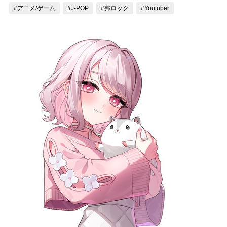
#アニメ/ゲーム
#J-POP
#邦ロック
#Youtuber
記事リクエスト
ログイン
LINK
muevoクラウドファンディング
muevoコミュニティ
ぶいクラ！by muevo
ぶいコミュ！by muevo
ぶいマガ！ by muevo
Follow us