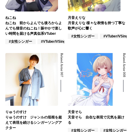
ねこね
月音えりな
ねこね 前からよんでも後ろからよ
月音えりな 様々な表情を持つ丁寧な
んでも猫音のねこね！賑やかで楽し
歌声が心に響く
い時間を届ける声真似系VTuber
#女性シンガー
#VTuber/VSinger
#女性シンガー
#VTuber/VSinger
#VOCALOID
Related Artist 007
Related Artist 008
りゅうのすけ
天音そら
りゅうのすけ ジャンルの垣根を超
天音そら 自在な表現で元気を届け
えて表現を続けるシンガーソングア
る
クター
#女性シンガー
#女性シンガーグ