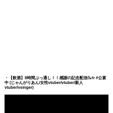
・【飲酒】8時間ぶっ通し！！感謝の記念配信🍶✨ #公宴
中 (じゃんがりあん/女性vtuber/vtuber/新人
vtuber/vsinger)