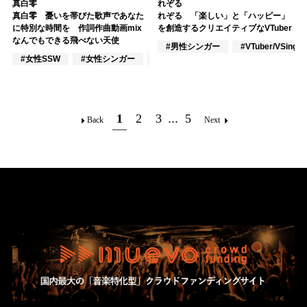
真白零
れぞる
真白零 憂いを帯びた歌声であなた
れぞる 「楽しい」と「ハッピー」
に特別な時間を 作詞作曲動画mix
を創造するクリエイティブなVTuber
なんでもできる飛べない天使
#男性シンガー
#VTuber/VSinger
#女性SSW
#女性シンガー
#インディーズ
1
2
3
...
5
Back
Next