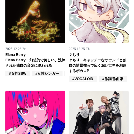
2025.12.26 Fri
2025.12.25 Thu
Elena Berry
ぐちり
Elena Berry 幻想的で美しい、洗練
ぐちり キャッチーなサウンドと独
された独自の音楽に誘われる
自の情景描写で広く深い世界を創造
するボカロP
#女性SSW
#女性シンガー
#DJ
#VOCALOID
#作詞/作曲家