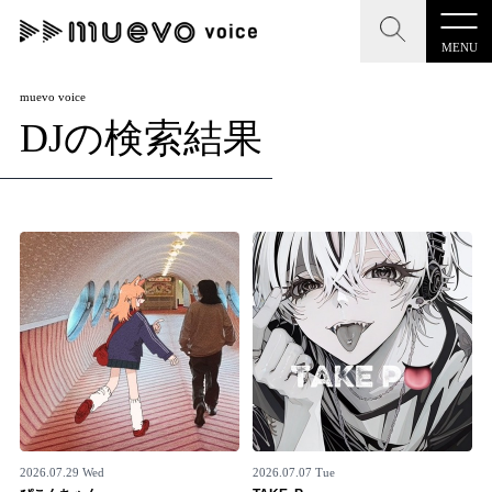
MENU
CLOSE
CLOSE
muevo media
muevo voice
DJの検索結果
記事を検索する
"読者の声を形にする”音楽特化メディア
MENU
人気ワード
記事一覧
#男性SSW
#ポップス
#女性SSW
#ロック
プレスリリース一覧
#男性シンガー
#HR/HM
#女性シンガー
会社概要
#ヒップホップ
#男性シンガーグループ
#R&B/ソウル
お問い合わせ
2026.07.29 Wed
2026.07.07 Tue