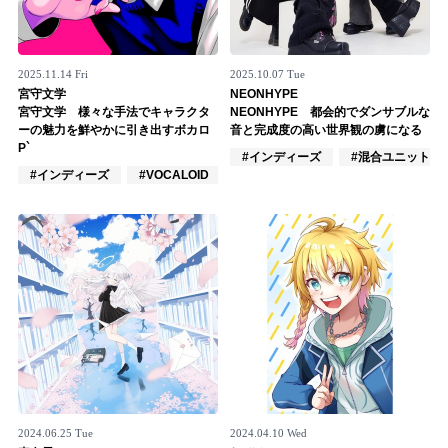
2025.11.14 Fri
2025.10.07 Tue
宮守文学
NEONHYPE
宮守文学 様々な手法でキャラクタ
NEONHYPE 都会的でダンサブルな
ーの魅力を鮮やかに引き出すボカロ
音と完成度の高い世界観の虜になる
P`
#インディーズ
#混合ユニット
#インディーズ
#VOCALOID
#作詞/作曲家
2024.06.25 Tue
2024.04.10 Wed