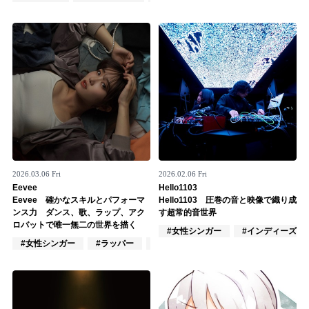
Official SNS
2026.03.06 Fri
2026.02.06 Fri
Eevee
Hello1103
Eevee 確かなスキルとパフォーマ
Hello1103 圧巻の音と映像で織り成
ンス力 ダンス、歌、ラップ、アク
す超常的音世界
ロバットで唯一無二の世界を描く
#女性シンガー
#インディーズ
#女性シンガー
#ラッパー
#DJ