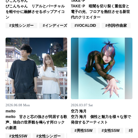
ぴこんちゃん
TAKE･P
ぴこんちゃん リアルとバーチャル
TAKE･P 暗闇を切り裂く重低音と
記事リクエスト
を軽やかに融解させるポップアイコ
電子の光、フロアを熱狂させる新世
ン
代のクリエイター
ログイン
#女性シンガー
#インディーズ
#VOCALOID
#VTuber/VSinger
#作詞/作曲家
LINK
muevoクラウドファンディング
muevoコミュニティ
ぶいクラ！by muevo
ぶいコミュ！by muevo
ぶいマガ！ by muevo
2026.06.08 Mon
2026.03.07 Sat
melto
空乃 海月
melto 甘さと芯の強さが同居する歌
空乃 海月 個性と魅力を様々な形で
声、独自の世界観を鳴らす邦ロック
発信するアーティスト
Follow us
の新星
#男性SSW
#女性SSW
#男
#女性SSW
#女性シンガー
#インディーズ