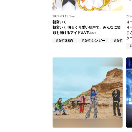
お問い合わせ
2024.03.19 Tue
202
記事リクエスト
朝宮いく
り
朝宮いく 明るく可愛い歌声で、みんなに笑
り
ログイン
顔を届けるアイドルVTuber
じ
タ
#女性SSW
#女性シンガー
#女性シン
LINK
muevoクラウドファンディング
muevoコミュニティ
ぶいクラ！by muevo
ぶいコミュ！by muevo
ぶいマガ！ by muevo
Follow us