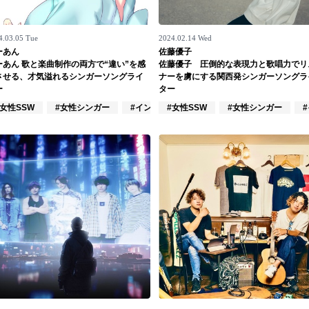
4.03.05 Tue
2024.02.14 Wed
ーあん
佐藤優子
ーあん 歌と楽曲制作の両方で“違い”を感
佐藤優子 圧倒的な表現力と歌唱力でリ
させる、才気溢れるシンガーソングライ
ナーを虜にする関西発シンガーソングラ
ー
ター
ガーグループ
#女性SSW
#女性シンガー
#インディーズ
#女性SSW
#女性シンガー