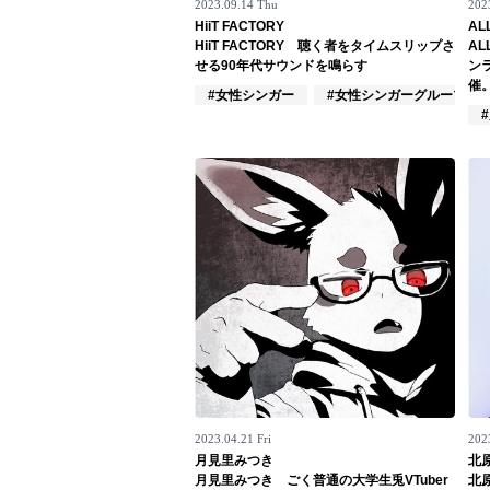
2023.09.14 Thu
202
HiiT FACTORY
ALL
Official SNS
HiiT FACTORY 聴く者をタイムスリップさ
AL
せる90年代サウンドを鳴らす
ンラ
催
#女性シンガー
#女性シンガーグループ
2023.04.21 Fri
202
月見里みつき
北
月見里みつき ごく普通の大学生兎VTuber
北