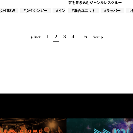
客を巻き込むジャンルレスクルー
作曲家
#女性SSW
#女性シンガー
#インディーズ
#混合ユニット
#ラッパー
#
1
2
3
4
...
6
Back
Next