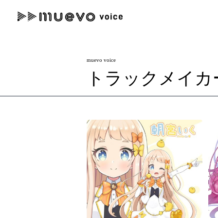
muevo media
記事を検索する
muevo voice
"読者の声を形にする”音楽特化メディア
トラックメイカ
人気ワード
MENU
#男性SSW
#ポップス
#女性SSW
#ロック
#男性シンガー
記事一覧
プレスリリース一覧
会社概要