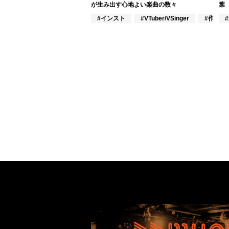
が生み出す心地よい楽曲の数々
葉
#インスト
#VTuber/VSinger
#作詞/