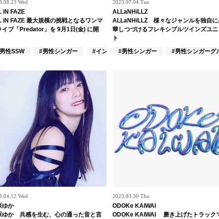
3.08.23 Wed
2023.07.04 Tue
 iN FAZE
ALLaNHiLLZ
L iN FAZE 最大規模の挑戦となるワンマ
ALLaNHiLLZ 様々なジャンルを独自
イブ「Predator」を 9月1日(金) に開
華しつづけるフレキシブルツインズユニ
。
ト
#女性アイドル
#男性SSW
#男性シンガー
#インディーズ
#男性シンガー
#男性シンガーグ
3.04.12 Wed
2023.03.30 Thu
原ゆか
ODOKe KAIWAI
原ゆか 共感を生む、心の通った音と言
ODOKe KAIWAI 磨き上げたトラック