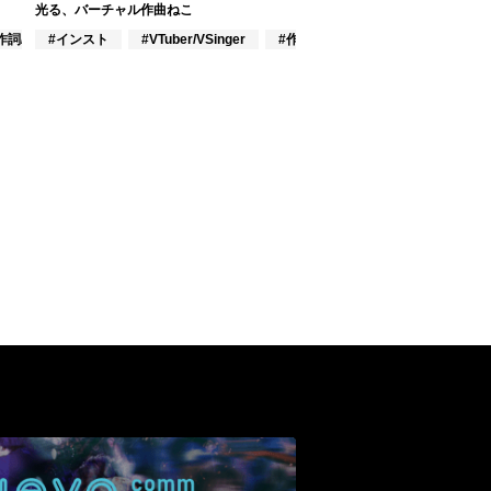
光る、バーチャル作曲ねこ
作詞/作曲家
#インスト
#VTuber/VSinger
#作詞/作曲家