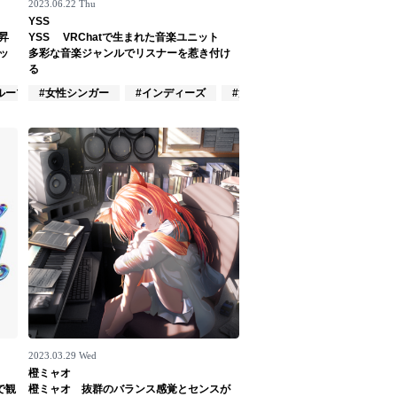
2023.06.22 Thu
YSS
に昇
YSS VRChatで生まれた音楽ユニット
ッ
多彩な音楽ジャンルでリスナーを惹き付け
る
ループ
#女性シンガー
#インディーズ
#インディーズ
#混合ユニット
2023.03.29 Wed
橙ミャオ
で観
橙ミャオ 抜群のバランス感覚とセンスが