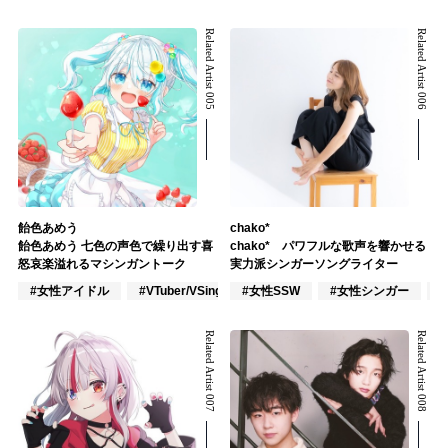
Related Artist 005
Related Artist 006
飴色あめう
chako*
飴色あめう 七色の声色で繰り出す喜
chako* パワフルな歌声を響かせる
怒哀楽溢れるマシンガントーク
実力派シンガーソングライター
#女性アイドル
#VTuber/VSinger
#女性SSW
#アニメ/ゲーム
#女性シンガー
Related Artist 007
Related Artist 008