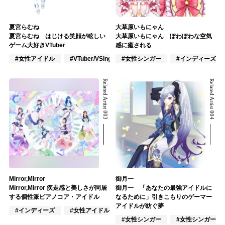
夏宮らむね
大草原いもにゃん
夏宮らむね はじける笑顔が眩しい
大草原いもにゃん ぽわぽわな空気
ゲーム大好きVTuber
感に癒される
#女性アイドル
#VTuber/VSinger
#女性シンガー
#アニメ/ゲーム
#インディーズ
Related Artist 003
Related Artist 004
Mirror,Mirror
御月一
Mirror,Mirror 疾走感と美しさが同居
御月一 「あなたの最強アイドルに
する個性派ピアノコア・アイドル
なるために」引きこもりのゲーマー
アイドルが紡ぐ夢
#インディーズ
#女性アイドル
#ポップス
#女性シンガー
#女性シンガーグ