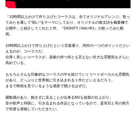
「10時間以上かけて作り上げたコーラスは、全てオリジナルアレンジ。歌っ
てみたを通して“戦い”をテーマにしており、オリジナルの散文詩を概要欄で
公開中」と紹介してくれた１作、『DIGNITY / Ado×B'z』の歌ってみた動
画。
10時間以上かけて作り上げたという言葉通り、同作の一つのポイントだとい
えるのが、コーラスだ。
分厚く美しいコーラスが、楽曲の持つ何とも言えない壮大な雰囲気をさらに
高めている。
もちろんそんな印象的なコーラスの中を抜けていくリードボーカルも雰囲気
があり、どっぷりと世界観に引き込まれる１作だといえるだろう。
まるで映画を見ているような感覚で聴けるはずだ。
躍動感があり、飽きずに見ることが出来るMVも抜群の仕上がり。
音や歌声と同様に、引き込まれる作品となっているので、是非目と耳の両方
で何度も堪能していただきたい。