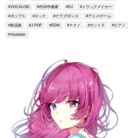
#VOCALOID
#作詞/作曲家
#DJ
#トラックメイカー
記事リクエスト
#ポップス
#ロック
#クラブ/ダンス
#アニメ/ゲーム
ログイン
#歌謡曲
#J-POP
#EDM
#テクノ
#サントラ
#ピアノ
#Youtuber
LINK
muevoクラウドファンディング
muevoコミュニティ
ぶいクラ！by muevo
ぶいコミュ！by muevo
ぶいマガ！ by muevo
Follow us