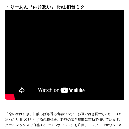
・りーあん『両片想い』 feat.初音ミク
「恋のかけ引き、甘酸っぱさ香る青春ソング。お互い好き同士なのに、すれ
違ったり傷つけたりする恋模様を、野球の試合展開に重ねて描いています。
クライマックスで白熱するアツいサウンドにも注目。エレクトロサウンド×