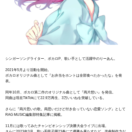
Official SNS
シンガーソングライター、ボカロP、歌い手として活躍中のりーあん。
2021年5月より活動を開始。
ボカロオリジナル曲として『お弁当をホントは全部食べたかったな』を発
表。
同年10月、ボカロ第二作のオリジナル曲として『両片想い』を発信。
同曲は現在TikTokにて22.9万再生、3万いいねを突破している。
さらに『両片思いの歌。両思いだけど付き合っていない恋愛ソング』として
RAG MUSIC編集部特集記事に掲載。
11月には歌ってみたチャンピオンシップ決勝大会ライブに出場。
さらに2023年3月、歌い手甲子園23春にて優勝を果たすなど、楽曲制作力だ