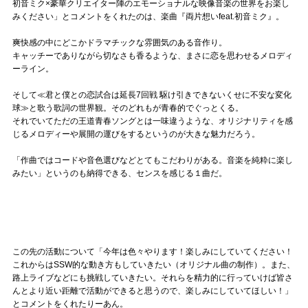
初音ミク×豪華クリエイター陣のエモーショナルな映像音楽の世界をお楽し
みください」とコメントをくれたのは、楽曲『両片想いfeat.初音ミク』。
爽快感の中にどこかドラマチックな雰囲気のある音作り。
キャッチーでありながら切なさも香るような、まさに恋を思わせるメロディ
ーライン。
そして≪君と僕との恋試合は延長7回戦 駆け引きできないくせに不安な変化
球≫と歌う歌詞の世界観。そのどれもが青春的でぐっとくる。
それでいてただの王道青春ソングとは一味違うような、オリジナリティを感
じるメロディーや展開の運びをするというのが大きな魅力だろう。
「作曲ではコードや音色選びなどとてもこだわりがある。音楽を純粋に楽し
みたい」というのも納得できる、センスを感じる１曲だ。
この先の活動について「今年は色々やります！楽しみにしていてください！
これからはSSW的な動き方もしていきたい（オリジナル曲の制作）。また、
路上ライブなどにも挑戦していきたい。それらを精力的に行っていけば皆さ
んとより近い距離で活動ができると思うので、楽しみにしていてほしい！」
とコメントをくれたりーあん。