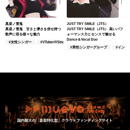
真昼ノ雪鬼
JUST TRY SMILE（JTS）
真昼ノ雪鬼 甘さと儚さを併せ持つ
JUST TRY SMILE（JTS） 高いパフ
歌声に宿る様々な魅力
ォーマンス力とセンスで魅せる
Dance＆Vocal Duo
#女性シンガー
#VTuber/VSinger
#VOCALOID
#男性シンガーグループ
#インデ