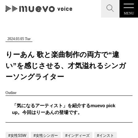
MENU
CLOSE
CLOSE
muevo media
記事を検索する
2024.03.05 Tue
"読者の声を形にする”音楽特化メディア
りーあん 歌と楽曲制作の両方で“違
い”を感じさせる、才気溢れるシンガ
ーソングライター
MENU
人気ワード
Outline
記事一覧
#男性SSW
#ポップス
#女性SSW
#ロック
「気になるアーティスト」を紹介するmuevo pick
プレスリリース一覧
#男性シンガー
#HR/HM
#女性シンガー
up。今回はりーあんの登場です。
会社概要
#ヒップホップ
#男性シンガーグループ
#R&B/ソウル
お問い合わせ
#女性SSW
#女性シンガー
#インディーズ
#インスト