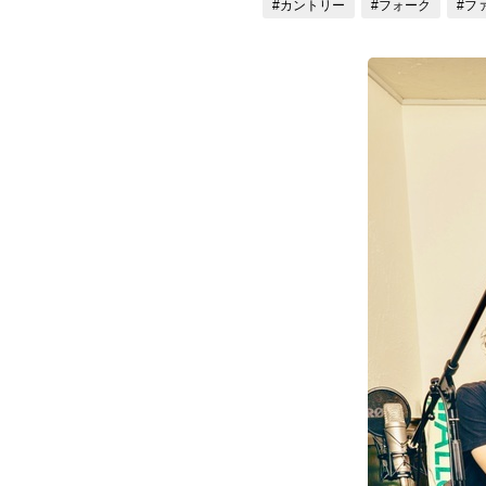
#カントリー
#フォーク
#フ
お問い合わせ
記事リクエスト
ログイン
LINK
muevoクラウドファンディング
muevoコミュニティ
ぶいクラ！by muevo
ぶいコミュ！by muevo
ぶいマガ！ by muevo
Follow us