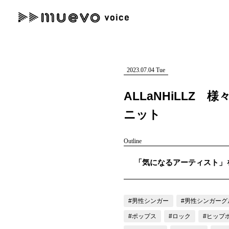
muevo media
記事を検索する
"読者の声を形にする”音楽特化メディア
2023.07.04 Tue
ALLaNHiLL
ニット
人気ワード
Outline
MENU
「気になるアーティスト」を紹介
#男性SSW
#ポップス
#女性SSW
#ロック
#男性シンガー
記事一覧
プレスリリース一覧
#男性シンガー
#男性シンガーグ
#ポップス
#ロック
#ヒップ
会社概要