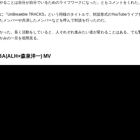
やることは自分が自分でいるためのライフワークになった」ともコメントをくれた
『UnBreakble TRACKS』という同様のタイトルで、対談形式のYouTube
たメンバーや共演したメンバーなどを呼んで対談を行ったのだ。
かった。長く活動をしていると、人それぞれ進みたい道が変わることはある。でも
かみの一旦を垣間見る。
OBA(ALH×森泉洋一) MV