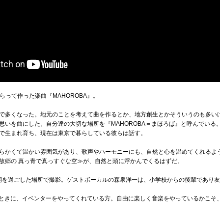
もらって作った楽曲『MAHOROBA』。
で多くなった。地元のことを考えて曲を作るとか、地方創生とかそういうのも多い
思いを曲にした。自分達の大切な場所を『MAHOROBA＝まほろば』と呼んでいる
で生まれ育ち、現在は東京で暮らしている彼らは話す。
らかくて温かい雰囲気があり、歌声やハーモニーにも、自然と心を温めてくれるよ
故郷の 真っ青で真っすぐな空≫が、自然と頭に浮かんでくるはずだ。
期を過ごした場所で撮影。ゲストボーカルの森泉洋一は、小学校からの後輩であり
をするときに、イベンターをやってくれている方。自由に楽しく音楽をやっているかこ