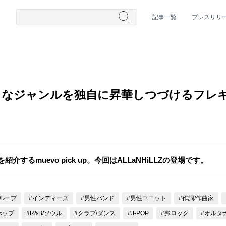
記事一覧
プレスリリ
Z 様々なジャンルを独自に昇華しつづけるフ
するmuevo pick up。今回はALLaNHiLLZの登場です。
#HR/HM
#女性シンガー
#ヒップホップ
#男性シンガーグルー
ループ
#インディーズ
#男性バンド
#男性ユニット
#作詞/作曲家
ホップ
#R&B/ソウル
#クラブ/ダンス
#J-POP
#邦ロック
#オルタ