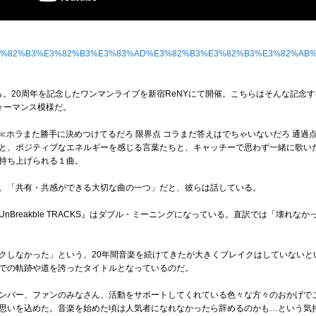
album/%E3%82%B3%E3%82%B3%E3%83%AD%E3%82%B3%E3%82%B3%E3%82%AB%
彼ら。20周年を記念したワンマンライブを新宿ReNYにて開催。こちらはそんな記
ォーマンス模様だ。
あり、≪ホラまた勝手に決めつけてるだろ 限界点 コラまだ答えはでちゃいないだろ 通
と、ポジティブなエネルギーを感じる言葉たちと、キャッチーで思わず一緒に歌い
持ち上げられる１曲。
、「共有・共感ができる大切な曲の一つ」だと、彼らは話している。
Breakble TRACKS』はダブル・ミーニングになっている。直訳では「壊れな
レイクしなかった」という、20年間音楽を続けてきたが大きくブレイクはしていない
での軌跡や道を誇ったタイトルとなっているのだ。
ンバー、ファンのみなさん、活動をサポートしてくれている色々な方々のおかげでこ
思いを込めた。音楽を始めた頃は人気者になれなかったら辞めるのかも…という気持