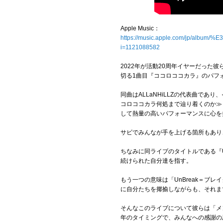
Apple Music：
https://music.apple.com/jp/
i=1121088582
2022年が活動20周年イヤーだった
切る1曲目『ココロココカラ』のパフ
同曲はALLaNHiLLZの代表曲で
コロココカラ何処まで辿り着くのか≫
して熱量の高いパフォーマンスに心を
サビでみんなが手を上げる箇所もあり
ちなみに同ライブのタイトルである『Un
続けられた自分達を指す。
もう一つの意味は「UnBreak＝ブ
に自分たちを揶揄しながらも、それま
そんなこのライブについて彼らは「メ
年のタイミングで、みんなへの感謝の