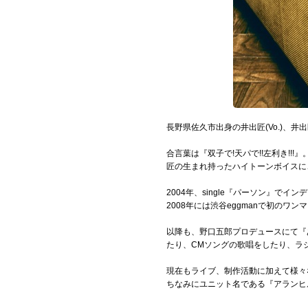
長野県佐久市出身の井出匠(Vo.)、井出匡
合言葉は『双子で!天パで!!左利き!!!』
匠の生まれ持ったハイトーンボイスに
2004年、single『パーソン』でイ
2008年には渋谷eggmanで初のワ
以降も、野口五郎プロデュースにて『
たり、CMソングの歌唱をしたり、ラ
現在もライブ、制作活動に加えて様々
ちなみにユニット名である『アランヒ