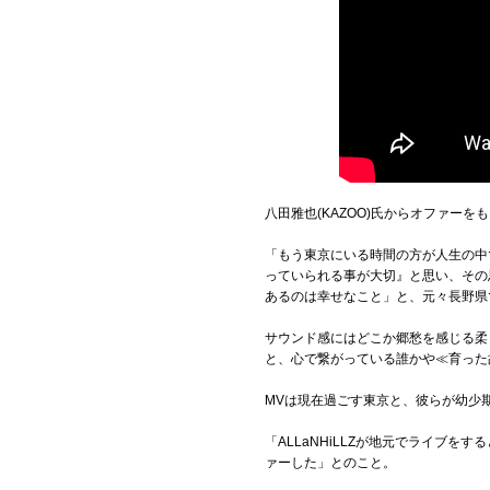
八田雅也(KAZOO)氏からオファーを
「もう東京にいる時間の方が人生の中
っていられる事が大切』と思い、その
あるのは幸せなこと」と、元々長野県
サウンド感にはどこか郷愁を感じる柔
と、心で繋がっている誰かや≪育った
MVは現在過ごす東京と、彼らが幼少
「ALLaNHiLLZが地元でライブ
ァーした」とのこと。