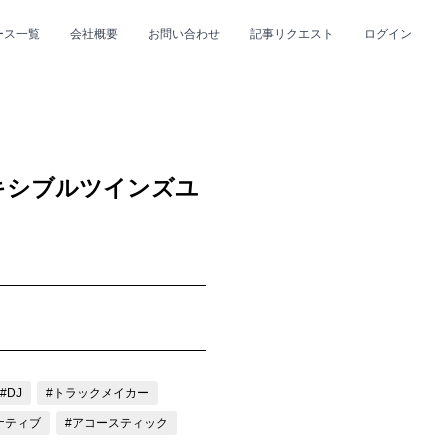
ース一覧
会社概要
お問い合わせ
記事リクエスト
ログイン
CLOSE
CLOSE
レキシブルツインズユ
プ
#R&B/ソウル
#DJ
#トラックメイカー
ナティブ
#アコースティック