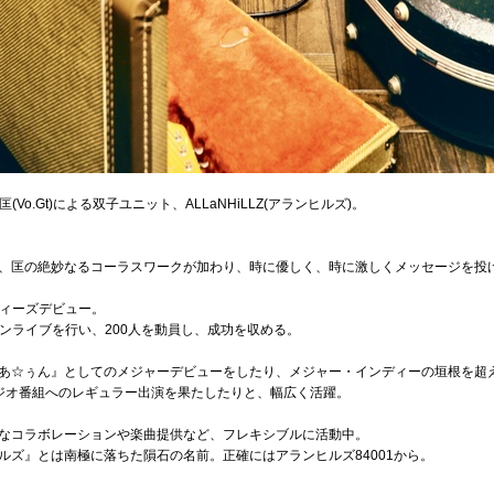
(Vo.Gt)による双子ユニット、ALLaNHiLLZ(アランヒルズ)。
。
、匡の絶妙なるコーラスワークが加わり、時に優しく、時に激しくメッセージを投
ンディーズデビュー。
ンマンライブを行い、200人を動員し、成功を収める。
あ☆ぅん』としてのメジャーデビューをしたり、メジャー・インディーの垣根を超
ジオ番組へのレギュラー出演を果たしたりと、幅広く活躍。
なコラボレーションや楽曲提供など、フレキシブルに活動中。
ルズ』とは南極に落ちた隕石の名前。正確にはアランヒルズ84001から。