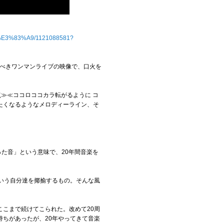
E3%83%A9/1121088581?
念すべきワンマンライブの映像で、口火を
過点≫≪ココロココカラ転がるように コ
たくなるようなメロディーライン、そ
かった音」という意味で、20年間音楽を
という自分達を揶揄するもの。そんな風
こまで続けてこられた。改めて20周
ちがあったが、20年やってきて音楽