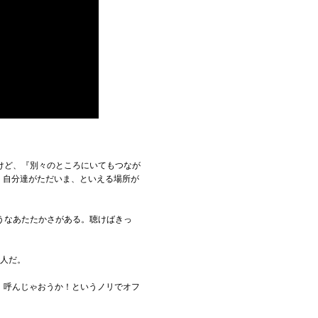
けど、『別々のところにいてもつなが
。自分達がただいま、といえる場所が
うなあたたかさがある。聴けばきっ
友人だ。
そ、呼んじゃおうか！というノリでオフ