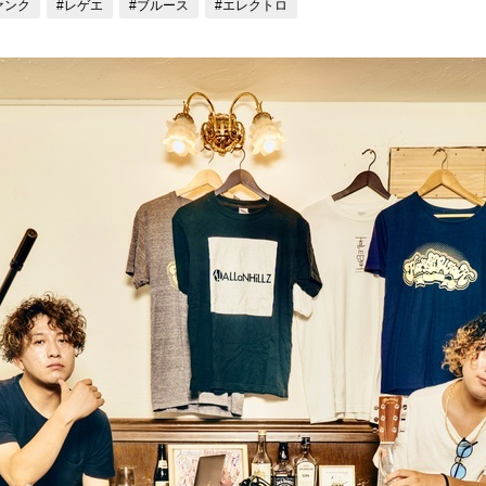
ァンク
#レゲエ
#ブルース
#エレクトロ