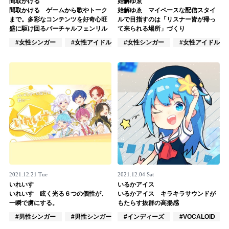
間取かける
始解ゆゑ
間取かける ゲームから歌やトーク
始解ゆゑ マイペースな配信スタイ
記事リクエスト
まで。多彩なコンテンツを好奇心旺
ルで目指すのは「リスナー皆が帰っ
盛に駆け回るバーチャルフェンリル
て来られる場所」づくり
ログイン
#女性シンガー
#女性アイドル
#女性シンガー
#VTuber/VSinger
#女性アイドル
LINK
muevoクラウドファンディング
muevoコミュニティ
ぶいクラ！by muevo
ぶいコミュ！by muevo
ぶいマガ！ by muevo
2021.12.21 Tue
2021.12.04 Sat
いれいす
いるかアイス
いれいす 眩く光る６つの個性が、
いるかアイス キラキラサウンドが
一瞬で虜にする。
もたらす抜群の高揚感
Follow us
#男性シンガー
#男性シンガーグループ
#インディーズ
#男性アイドル
#VOCALOID