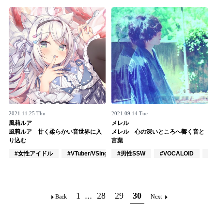
Official SNS
2021.11.25 Thu
2021.09.14 Tue
風莉ルア
メレル
風莉ルア 甘く柔らかい音世界に入
メレル 心の深いところへ響く音と
り込む
言葉
#女性アイドル
#VTuber/VSinger
#男性SSW
#VOCALOID
#VOCALOID
#
1
...
28
29
30
Back
Next