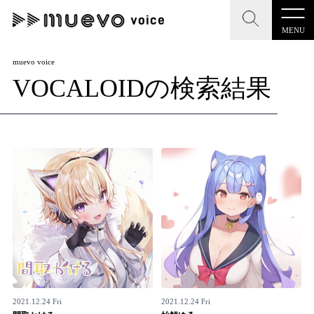
MENU
CLOSE
CLOSE
muevo media
muevo voice
VOCALOIDの検索結果
記事を検索する
"読者の声を形にする”音楽特化メディア
MENU
人気ワード
記事一覧
#男性SSW
#ポップス
#女性SSW
#ロック
プレスリリース一覧
#男性シンガー
#HR/HM
#女性シンガー
会社概要
#ヒップホップ
#男性シンガーグループ
#R&B/ソウル
お問い合わせ
2021.12.24 Fri
2021.12.24 Fri