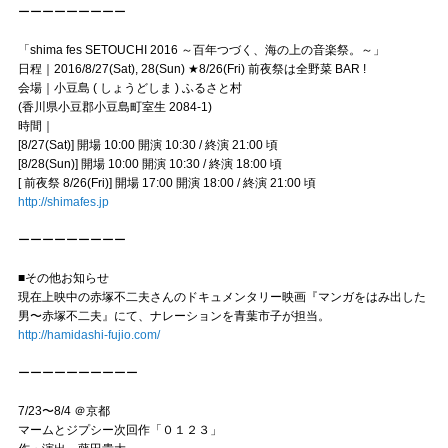
ーーーーーーーーー
「shima fes SETOUCHI 2016 ～百年つづく、海の上の音楽祭。～」
日程｜2016/8/27(Sat), 28(Sun) ★8/26(Fri) 前夜祭は全野菜 BAR !
会場｜小豆島 ( しょうどしま ) ふるさと村
(香川県小豆郡小豆島町室生 2084-1)
時間｜
[8/27(Sat)] 開場 10:00 開演 10:30 / 終演 21:00 頃
[8/28(Sun)] 開場 10:00 開演 10:30 / 終演 18:00 頃
[ 前夜祭 8/26(Fri)] 開場 17:00 開演 18:00 / 終演 21:00 頃
http://shimafes.jp
ーーーーーーーーー
■その他お知らせ
現在上映中の赤塚不二夫さんのドキュメンタリー映画『マンガをはみ出した
男〜赤塚不二夫』にて、ナレーションを青葉市子が担当。
http://hamidashi-fujio.com/
ーーーーーーーーーー
7/23〜8/4 ＠京都
マームとジプシー次回作「０１２３」