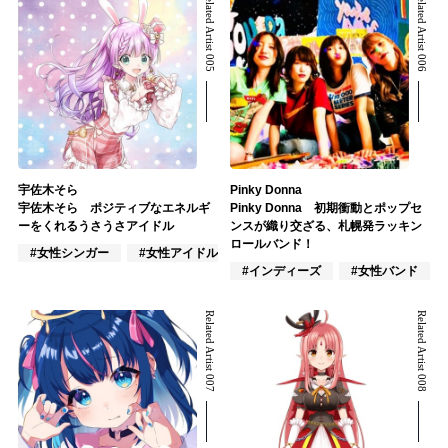
Related Artist 005
Related Artist 006
宇佐木そら
Pinky Donna
宇佐木そら ポジティブなエネルギ
Pinky Donna 初期衝動とポップセ
ーをくれるうさうさアイドル
ンスが織り交ざる、札幌発ラッキン
ロールバンド！
#女性シンガー
#女性アイドル
#VTuber/VSinger
#インディーズ
#女性バンド
Related Artist 007
Related Artist 008