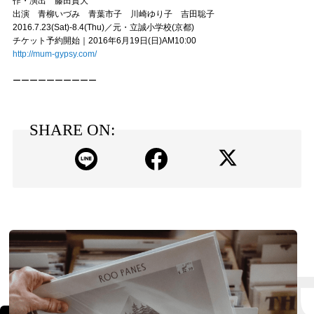
作・演出 藤田貴大
出演 青柳いづみ 青葉市子 川崎ゆり子 吉田聡子
2016.7.23(Sat)-8.4(Thu)／元・立誠小学校(京都)
チケット予約開始｜2016年6月19日(日)AM10:00
http://mum-gypsy.com/
ーーーーーーーーーー
SHARE ON: