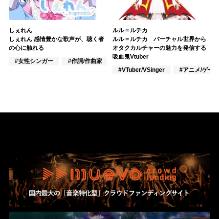
しぇれん
ルル＝ルチカ
しぇれん 感情豊かな歌声が、聴く者
ルル＝ルチカ バーチャル世界から
の心に触れる
オタクカルチャーの魅力を発信する
吸血鬼Vtuber
#女性シンガー
#作詞/作曲家
#アニメ/ゲーム
#VTuber/VSinger
#アニメ/ゲー