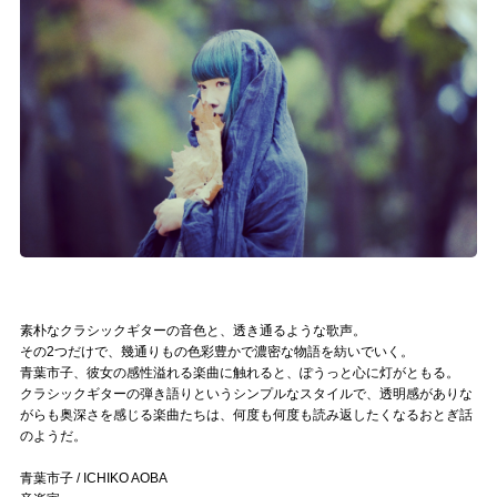
記事リクエスト
ログイン
LINK
muevoクラウドファンディング
muevoコミュニティ
ぶいクラ！by muevo
素朴なクラシックギターの音色と、透き通るような歌声。
ぶいコミュ！by muevo
その2つだけで、幾通りもの色彩豊かで濃密な物語を紡いでいく。
青葉市子、彼女の感性溢れる楽曲に触れると、ぽうっと心に灯がともる。
ぶいマガ！ by muevo
クラシックギターの弾き語りというシンプルなスタイルで、透明感がありな
がらも奥深さを感じる楽曲たちは、何度も何度も読み返したくなるおとぎ話
のようだ。
Follow us
青葉市子 / ICHIKO AOBA