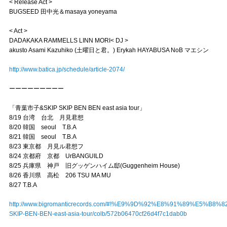
< Release Act >
BUGSEED 田中光＆masaya yoneyama
< Act >
DADAKAKA RAMMELLS LINN MORI< DJ >
akusto Asami Kazuhiko (土曜日と君。) Erykah HAYABUSA NoB マエシン
http://www.batica.jp/schedule/article-2074/
ーーーーーーーーー
「青葉市子&SKIP SKIP BEN BEN east asia tour」
8/19 台湾 台北 月見君想
8/20 韓国 seoul T.B.A
8/21 韓国 seoul T.B.A
8/23 東京都 月見ル君想フ
8/24 京都府 京都 UrBANGUILD
8/25 兵庫県 神戸 旧グッゲンハイム邸(Guggenheim House)
8/26 香川県 高松 206 TSU MA MU
8/27 T.B.A
http://www.bigromanticrecords.com/#!%E9%9D%92%E8%91%89%E5%B8
SKIP-BEN-BEN-east-asia-tour/colb/572b06470cf26d4f7c1dab0b