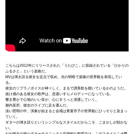
こちらは2012年にリリースされた「うたびこ」に収録されている「ひかりの
ふるさと」という楽曲だ。
MVは弾き語る彼女を定点で収め、光の明暗で楽曲の世界観を表現してい
る。
彼女のソプラノボイスが神々しく、まるで讃美歌を聴いているかのようだ。
抜け感のある彼女の歌声は、息遣いすらメロディーになっている。
響き豊かで心地のいい音が、心にすうっと浸透していく。
都内某所、彼女のライブに足を運んだ。
淡い照明の中、演奏が始まると会場は青葉市子の世界観にひっそりと染まっ
ていく。
ギターの弾き語りというシンプルなスタイルだからこそ、ごまかしが効かな
い。
だが彼女の持つギターテクニックと圧倒的な歌唱力は、このスタイルこそ際