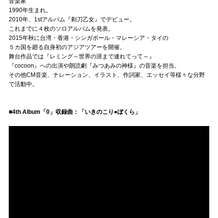
Official SNS
音楽家
1990年生まれ。
2010年、1stアルバム『剃刀乙女』でデビュー。
これまでに４枚のソロアルバムを発表。
2015年秋に台湾・香港・シンガポール・マレーシア・タイの
５カ国を廻る自身初のアジアツアーを開催。
舞台作品では『レミング～世界の涯まで連れてって～』
『cocoon』への出演や朗読劇『みつあみの神様』の音楽を担当。
その他CM音楽、ナレーション、イラスト、作詞家、エッセイ等様々な分野
で活動中。
■4th Album「0」収録曲：「いきのこり●ぼくら」