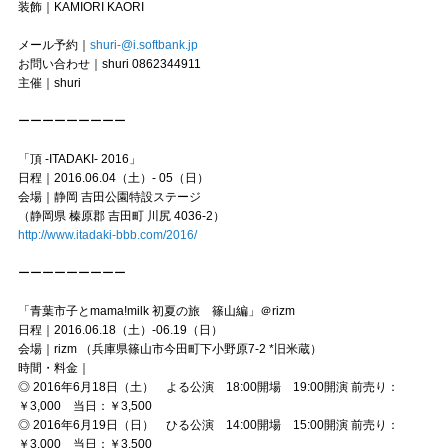
装飾｜KAMIORI KAORI
メール予約｜
shuri-@i.softbank.jp
お問い合わせ｜shuri 0862344911
主催｜shuri
ーーーーーーーーー
「頂 -ITADAKI- 2016」
日程｜2016.06.04（土）- 05（日）
会場｜静岡 吉田公園特設ステージ
（静岡県 榛原郡 吉田町 川尻 4036-2）
http://www.itadaki-bbb.com/2016/
ーーーーーーーーー
「青葉市子とmama!milk 初夏の旅 篠山編」＠rizm
日程｜2016.06.18（土）-06.19（日）
会場｜rizm （兵庫県篠山市今田町下小野原7-2 *旧米蔵）
時間・料金｜
◎ 2016年6月18日（土） よる公演
18:00開場 19:00開演 前売り：
￥3,000 当日：￥3,500
◎ 2016年6月19日（日） ひる公演
14:00開場 15:00開演 前売り：
￥3,000 当日：￥3,500