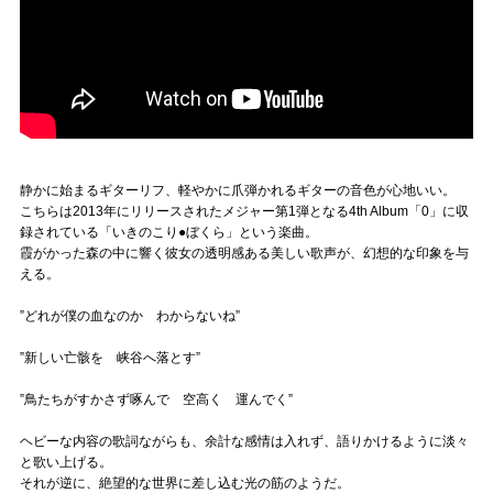
静かに始まるギターリフ、軽やかに爪弾かれるギターの音色が心地いい。
こちらは2013年にリリースされたメジャー第1弾となる4th Album「0」に収
録されている「いきのこり●ぼくら」という楽曲。
霞がかった森の中に響く彼女の透明感ある美しい歌声が、幻想的な印象を与
える。
”どれが僕の血なのか わからないね”
”新しい亡骸を 峡谷へ落とす”
”鳥たちがすかさず啄んで 空高く 運んでく”
ヘビーな内容の歌詞ながらも、余計な感情は入れず、語りかけるように淡々
と歌い上げる。
それが逆に、絶望的な世界に差し込む光の筋のようだ。