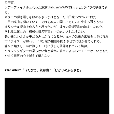
乃宇宙」
ツアーファイナルとなった東京Shibuya WWWで行われたライブの映像であ
る。
ギターの弾き語りを始めるきっかけとなった山田庵巳のカバー曲だ。
山田の楽曲を弾いていて、それを本人に聞いてもらいに東京へ通ううちに、
オリジナル楽曲を作ろうと思ったのが、彼女の音楽活動の始まりなのだ。
それ故に彼女の「機械仕掛乃宇宙」への思い入れはすごい。
長い曲はいささか中だるみしがちになるが、元々の楽曲の素晴らしさに青葉
市子テイストが加わり、10分超の物語を飽きさせずに聴かせてくれる。
静かに始まり、時に激しく、時に優しく展開されていく旋律。
クラシックギターの柔らかい音と彼女の歌声によるハーモニーが、いともた
やすく観客の心を捕えて離さない。
■3rd Album「うたびこ」収録曲：「ひかりのふるさと」