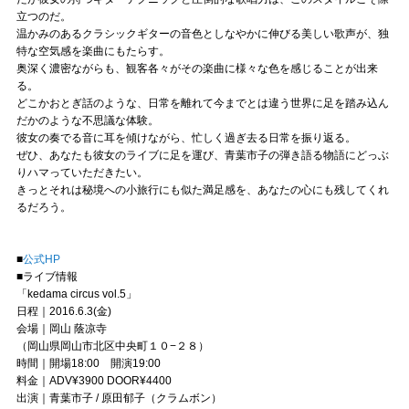
立つのだ。
温かみのあるクラシックギターの音色としなやかに伸びる美しい歌声が、独
特な空気感を楽曲にもたらす。
奥深く濃密ながらも、観客各々がその楽曲に様々な色を感じることが出来
る。
どこかおとぎ話のような、日常を離れて今までとは違う世界に足を踏み込ん
だかのような不思議な体験。
彼女の奏でる音に耳を傾けながら、忙しく過ぎ去る日常を振り返る。
ぜひ、あなたも彼女のライブに足を運び、青葉市子の弾き語る物語にどっぶ
りハマっていただきたい。
きっとそれは秘境への小旅行にも似た満足感を、あなたの心にも残してくれ
るだろう。
■
公式HP
■ライブ情報
「kedama circus vol.5」
日程｜2016.6.3(金)
会場｜岡山 蔭凉寺
（岡山県岡山市北区中央町１０−２８）
時間｜開場18:00 開演19:00
料金｜ADV¥3900 DOOR¥4400
出演｜青葉市子 / 原田郁子（クラムボン）