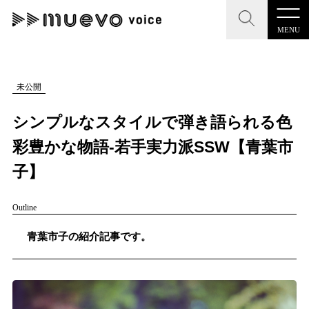
MENU
muevo media
記事を検索する
未公開
"読者の声を形にする”音楽特化メディア
シンプルなスタイルで弾き語られる色
彩豊かな物語-若手実力派SSW【青葉市
子】
MENU
人気ワード
Outline
記事一覧
#男性SSW
#ポップス
#女性SSW
#ロック
#男性シンガー
青葉市子の紹介記事です。
プレスリリース一覧
#HR/HM
#女性シンガー
#ヒップホップ
#男性シンガーグルー
会社概要
#R&B/ソウル
お問い合わせ