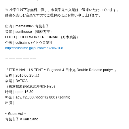
※ 小学生以下は無料。但し、未就学児の入場はご遠慮いただいています。
静粛を楽しむ音楽ですのでご理解のほどお願い申し上げます。
出演｜mama!milk / 青葉市子
音響｜sonihouse （鶴林万平）
FOOD｜FOOD WORKER FUNAKI （舟木貞裕）
企画｜colissimo /イトウ音楽社
http://colissimo.jp/journal/news/6703/
ーーーーーーーーー
「TERMINAL-H & TENT 〜Bugseed & 田中光 Double Release party〜」
日程｜2016.06.25(土)
会場｜BATICA
（東京都渋谷区恵比寿南3-1-25）
時間｜open 16:30
料金｜adv. ¥2,300 / door ¥2,800 (+1drink)
出演｜
< Guest Act >
青葉市子 × Kan Sano