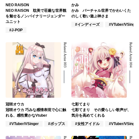
NEO RAISON
かみ
NEO RAISON 耽美で荘厳な世界観
かみ バーチャル世界でかわいくた
を魅せるノンバイナリージェンダー
のしく歌い遊ぶ神さま
ユニット
#インディーズ
#VTuber/VSinger
#J-POP
Related Artist 003
Related Artist 004
冠咲オウカ
七彩てまり
冠咲オウカ 巧みな感情表現で心に触
七彩てまり その愛らしい歌声が、
れる、感性豊かなVtuber
気分を高めてくれる
#VTuber/VSinger
#ポップス
#アニメ/ゲーム
#女性アイドル
#VTuber/VSinger