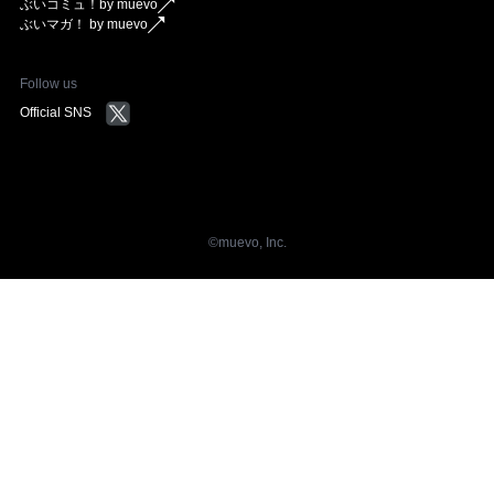
ぶいコミュ！by muevo
ぶいマガ！ by muevo
Follow us
Official SNS
©︎muevo, Inc.