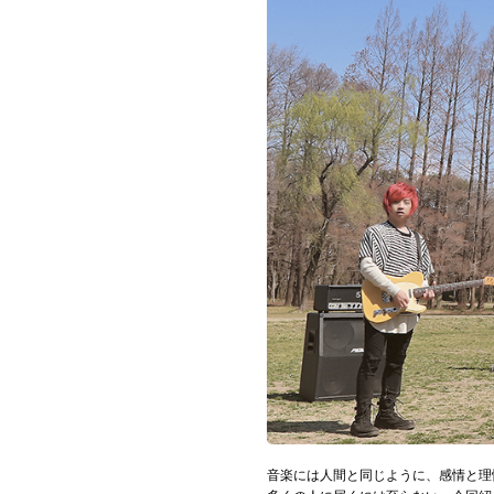
お問い合わせ
記事リクエスト
ログイン
LINK
muevoクラウドファンディング
muevoコミュニティ
ぶいクラ！by muevo
ぶいコミュ！by muevo
ぶいマガ！ by muevo
音楽には人間と同じように、感情と理
Follow us