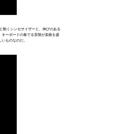
コと動くシンセサイザーと、伸びのある
、キーボードの奏でる音階が楽曲を盛
しいものなのだ。