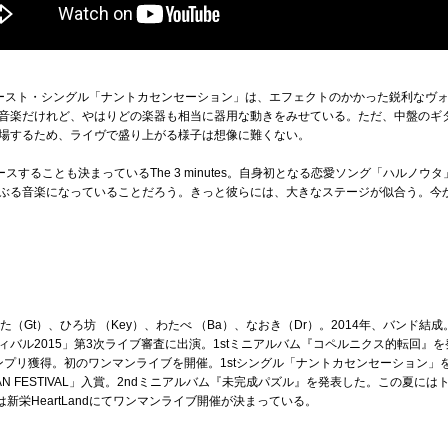
ースト・シングル「ナントカセンセーション」は、エフェクトのかかった鋭利なヴ
音楽だけれど、やはりどの楽器も相当に器用な動きをみせている。ただ、中盤のギ
場するため、ライヴで盛り上がる様子は想像に難くない。
スすることも決まっているThe 3 minutes。自身初となる恋愛ソング「ハルノウ
ぶる音楽になっていることだろう。きっと彼らには、大きなステージが似合う。今
t）、ひろ坊 （Key）、わたべ （Ba）、なおき（Dr）。2014年、バンド結成。翌年、1
バル2015」第3次ライブ審査に出演。1stミニアルバム『コペルニクス的転回』を発
間総合グランプリ獲得。初のワンマンライブを開催。1stシングル「ナントカセンセーショ
K IN JAPAN FESTIVAL」入賞。2ndミニアルバム『未完成パズル』を発表した。この
新栄HeartLandにてワンマンライブ開催が決まっている。