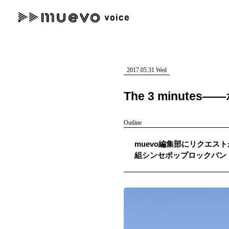
muevo media
記事を検索する
"読者の声を形にする”音楽特化メディア
2017.05.31 Wed
The 3 minut
Outline
人気ワード
muevo編集部にリクエスト
MENU
組シンセポップロックバンド、
#男性SSW
#ポップス
#女性SSW
#ロック
#男性シンガー
記事一覧
プレスリリース一覧
会社概要