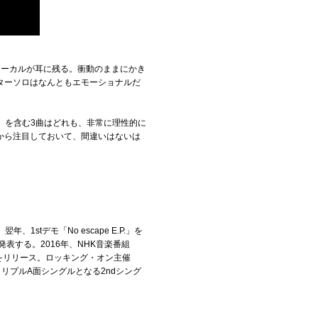
ォーカルが耳に残る。衝動のままにかき
ターソロはなんともエモーショナルだ
タ」を含む3曲はどれも、非常に理性的に
から注目しておいて、間違いはないは
stデモ「No escape E.P.」を
表する。2016年、NHK音楽番組
ン」をリリース。ロッキング・オン主催
夏にはトリプルA面シングルとなる2ndシング