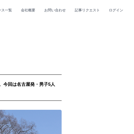
ース一覧
会社概要
お問い合わせ
記事リクエスト
ログイン
CLOSE
CLOSE
up。今回は名古屋発・男子5人
プ
#R&B/ソウル