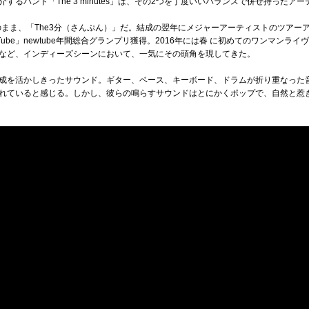
るバンド「The 3 minutes」は、その2つを丁度いいバランスで併せ持ったア
そのまま、「The3分（さんぷん）」だ。結成の翌年にメジャーアーティストのツアー
ube」newtube年間総合グランプリ獲得。2016年には春 に初めてのワンマンライヴ、さらに
も果たすなど、インディーズシーンにおいて、一気にその頭角を現してきた。
成を活かしきったサウンド。ギター、ベース、キーボード、ドラムが折り重なった
れていると感じる。しかし、彼らの鳴らすサウンドはとにかくポップで、自然と惹