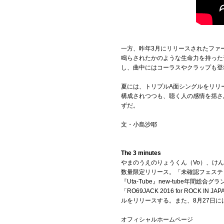
一方、昨年3月にリリースされたファ
鳴らされたかのような生命力を持った
し、曲中にはコーラスやクラップも登
夏には、トリプルA面シングルをリリー
構成されつつも、聴く人の感情を揺さ
ずだ。
文・小島沙耶
The 3 minutes
やまのうえのりょうくん（Vo）、けんた（G
数量限定リリース。「未確認フェスティ
『Uta-Tube』new-tube年
「RO69JACK 2016 for ROC
ルをリリースする。また、8月27日には
オフィシャルホームページ