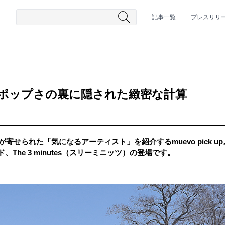
記事一覧
プレスリリ
es――ポップさの裏に隠された緻密な計算
が寄せられた「気になるアーティスト」を紹介するmuevo pick 
The 3 minutes（スリーミニッツ）の登場です。
#HR/HM
#女性シンガー
#ヒップホップ
#男性シンガーグルー