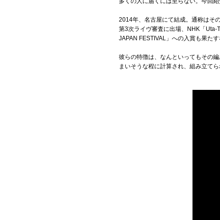
多くの人に届くには至らない。今回紹介す
Official SNS
2014年、名古屋にて結成。通称は
第3次ライヴ審査に出場、NHK「Uta-T
JAPAN FESTIVAL」への入賞
彼らの特徴は、なんといってもその編
まいそうな程に計算され、組み立てら