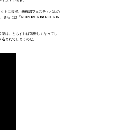
ーティストである。
アクトに抜擢、未確認フェスティバルの
は「RO69JACK for ROCK IN
音楽は、ともすれば気難しくなってし
き込まれてしまうのだ。