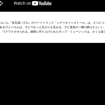
ニアルバム『未完成パズル』のリードトラック「シナリオインストール」は、ピコピ
あるヴォーカルは、サビでわっと広がりを見せる。サビ直前の一瞬の静けさといい
、ワクワクさせられる。緻密に作り上げられたポップ・ミュージックは、かくも楽