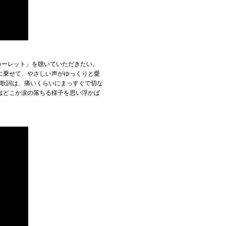
カーレット」を聴いていただきたい。
に乗せて、やさしい声がゆっくりと愛
の歌詞は、痛いくらいにまっすぐで切な
はどこか涙の落ちる様子を思い浮かば