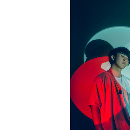
お問い合わせ
記事リクエスト
ログイン
LINK
muevoクラウドファンディング
muevoコミュニティ
ぶいクラ！by muevo
ぶいコミュ！by muevo
ぶいマガ！ by muevo
Follow us