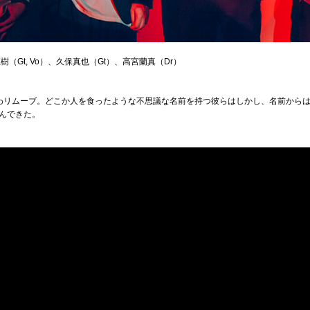
（Gt, Vo）、久保真也（Gt）、高宮蘭真（Dr）
わリムーブ。どこか人を食ったような不思議な名前を持つ彼らはしかし、名前から
んできた。