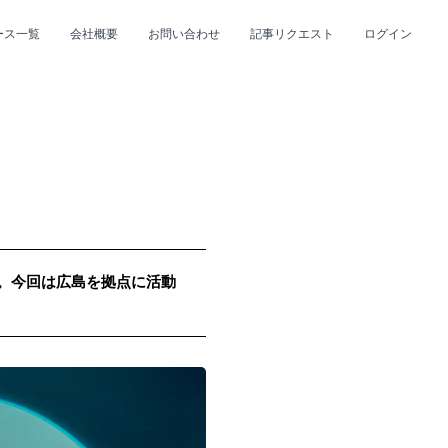
ース一覧
会社概要
お問い合わせ
記事リクエスト
ログイン
CLOSE
CLOSE
up。今回は広島を拠点に活動
プ
#R&B/ソウル