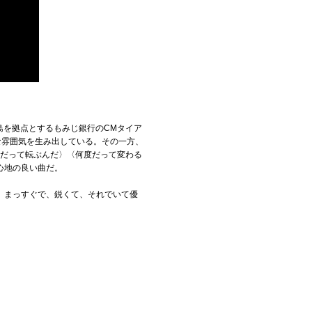
島を拠点とするもみじ銀行のCMタイア
な雰囲気を生み出している。その一方、
度だって転ぶんだ〉〈何度だって変わる
心地の良い曲だ。
。まっすぐで、鋭くて、それでいて優