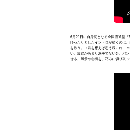
6月21日に自身初となる全国流通盤
ゆったりとしたイントロが描くのは、
を歌う。〈君を想えば思う程にね こ
い。旋律があまり派手でない分、バン
せる。風景や心情を、巧みに切り取っ