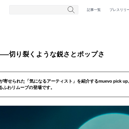
記事一覧
プレスリリ
――切り裂くような鋭さとポップさ
が寄せられた「気になるアーティスト」を紹介するmuevo pick 
るふわリムーブの登場です。
#HR/HM
#女性シンガー
#ヒップホップ
#男性シンガーグルー