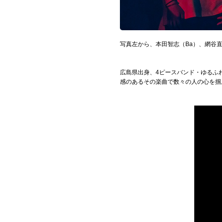
Official SNS
写真左から、本田智志（Ba）、網谷直樹
広島県出身、4ピースバンド・ゆるふ
感のあるその楽曲で数々の人の心を掴