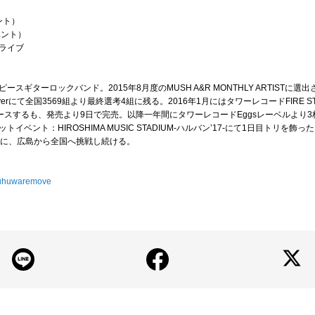
ント）
ベント）
ンライブ
ギターロックバンド。2015年8月度のMUSH A&R MONTHLY ARTISTに
lieverにて全国3569組より最終選考4組に残る。2016年1月にはタワーレコードFIRE
リースするも、発売より9日で完売。以降一年間にタワーレコードEggsレーベルより3
ベント：HIROSHIMA MUSIC STADIUM-ハルバン’17-にて1日目トリを
器に、広島から全国へ挑戦し続ける。
uruhuwaremove