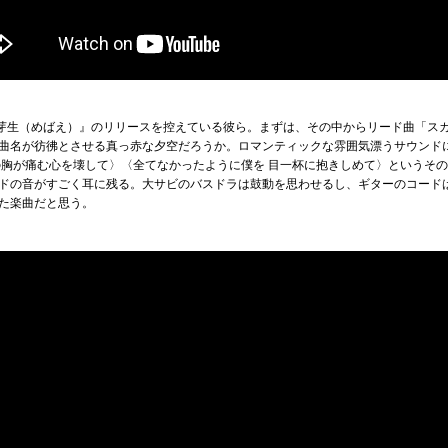
『芽生（めばえ）』のリリースを控えている彼ら。まずは、その中からリード曲「ス
曲名が彷彿とさせる真っ赤な夕空だろうか。ロマンティックな雰囲気漂うサウンド
の胸が痛む心を壊して〉〈全てなかったように僕を 目一杯に抱きしめて〉というそ
ドの音がすごく耳に残る。大サビのバスドラは鼓動を思わせるし、ギターのコード
た楽曲だと思う。