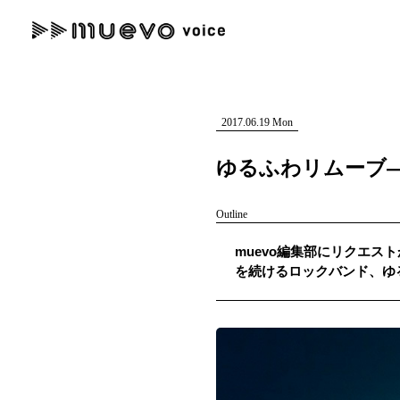
muevo media
記事を検索する
"読者の声を形にする”音楽特化メディア
2017.06.19 Mon
ゆるふわリムーブ
Outline
人気ワード
muevo編集部にリクエスト
MENU
を続けるロックバンド、ゆ
#男性SSW
#ポップス
#女性SSW
#ロック
#男性シンガー
記事一覧
プレスリリース一覧
会社概要