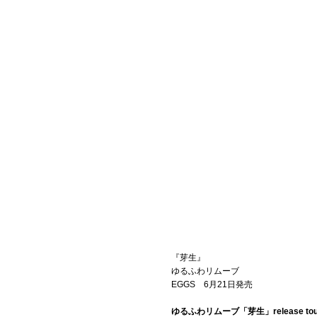
『芽生』
ゆるふわリムーブ
EGGS 6月21日発売
ゆるふわリムーブ「芽生」release t