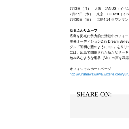
7月3日（月） 大阪 JANUS（イベ
7月27日（木） 東京 O-Crest（イ
7月30日（日） 広島4.14 ※ワンマ
ゆるふわリムーブ
広島を拠点に勢力的に活動中のフォーピース
主催オーディションDay Dream Be
グル『透明な藍のようにe.p.』をリ
には、広島で開催された新たなサーキットイ
包み込むような網谷（Vo）の声を武
オフィシャルホームページ
http://yuruhuwawawa.wixsite.com/y
SHARE ON: