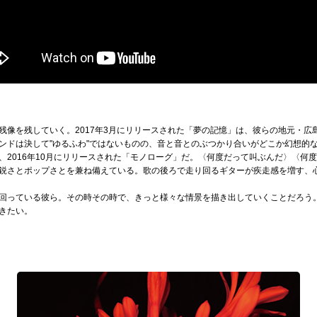
残像を残していく。2017年3月にリリースされた「夢の記憶」は、彼らの地元・広
ンドは決して"ゆるふわ"ではないものの、音と音とのぶつかり合いがどこか幻想的
、2016年10月にリリースされた「モノローグ」だ。〈何度だって叫ぶんだ〉〈何
鋭さとポップさとを兼ね備えている。歌の後ろで走り回るギターが疾走感を増す、
回っている彼ら。その時その時で、きっと様々な情景を描き出していくことだろう
きたい。