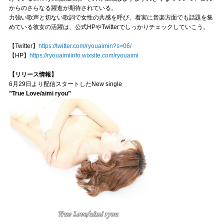
からのさらなる躍進が期待されている。
力強い歌声と切ない歌詞で女性の共感を呼び、着実に音楽方面でも話題を集
めている彼女の活躍は、公式HPやTwitterでしっかりチェックしていこう。
【Twitter】
https://twitter.com/ryouaimin?s=06/
【HP】
https://ryouaimiinfo.wixsite.com/ryouaimi
【リリース情報】
6月29日より配信スタートしたNew single
”True Love/aimi ryou”