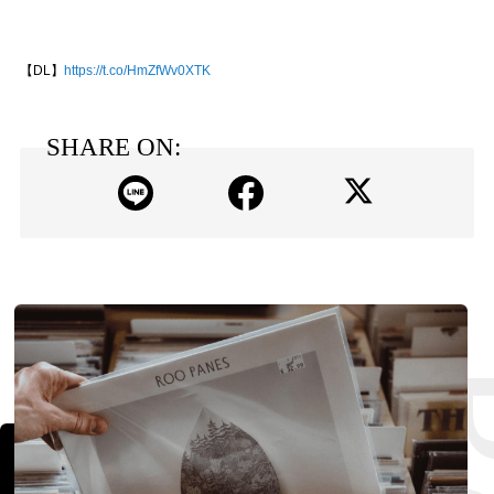
【DL】
https://t.co/HmZfWv0XTK
SHARE ON: