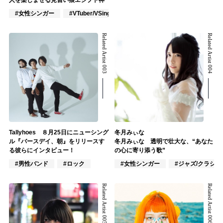
人を楽しませる見習い狼エジプト神
#女性シンガー
#VTuber/VSinger
#アカペラ
Related Artist 003
Related Artist 004
Tallyhoes ８月25日にニューシング
冬月みぃな
ル『バースデイ、朝』をリリースす
冬月みぃな 透明で壮大な、“あなた
る彼らにインタビュー！
の心に寄り添う歌”
#男性バンド
#ロック
#女性シンガー
#ジャズ/クラシ
Related Artist 005
Related Artist 006