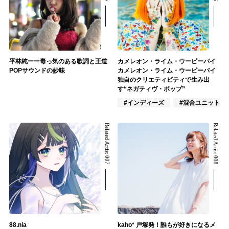
平林純ーー毒っ気のある歌詞と王道
カメレオン・ライム・ウーピーパイ
POPサウンドの妙味
カメレオン・ライム・ウーピーパイ
独自のクリエティビティで生み出
す“ネガティヴ・ポップ”
#インディーズ
#混合ユニット
Related Artist 007
Related Artist 008
88.nia
kaho* 戸塚発！誰もが好きになるメ