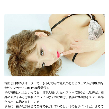
記事リクエスト
ログイン
LINK
muevoクラウドファンディング
muevoコミュニティ
ぶいクラ！by muevo
ぶいコミュ！by muevo
ぶいマガ！ by muevo
韓国と日本のクオーターで、きらびやかで色気のあるビジュアルが印象的な
女性シンガー・aimi ryou(梁愛美)。
その特徴はなんといっても、日本人離れしたハスキーで艶やかな歌声だ。細
身のスタイルとは裏腹にパワフルなその歌声は、歌詞の世界観をスケール感
Follow us
たっぷりに描き出している。
さらに、曲の歌詞を全て自分で手がけているというのもポイントだ。まるで