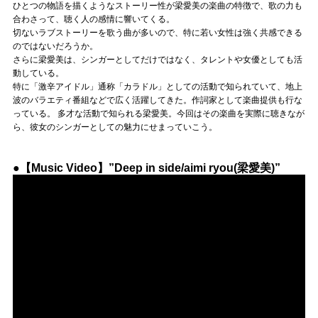
Official SNS
ひとつの物語を描くようなストーリー性が梁愛美の楽曲の特徴で、歌の力も
合わさって、聴く人の感情に響いてくる。
切ないラブストーリーを歌う曲が多いので、特に若い女性は強く共感できる
のではないだろうか。
さらに梁愛美は、シンガーとしてだけではなく、タレントや女優としても活
動している。
特に「激辛アイドル」通称「カラドル」としての活動で知られていて、地上
波のバラエティ番組などで広く活躍してきた。作詞家として楽曲提供も行な
っている。 多才な活動で知られる梁愛美。今回はその楽曲を実際に聴きなが
ら、彼女のシンガーとしての魅力にせまっていこう。
●【Music Video】”Deep in side/aimi ryou(梁愛美)”