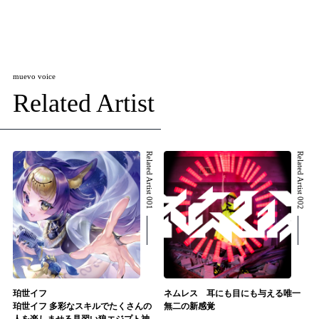
muevo voice
Related Artist
Related Artist 001
Related Artist 002
珀世イフ
ネムレス 耳にも目にも与える唯一
珀世イフ 多彩なスキルでたくさんの
無二の新感覚