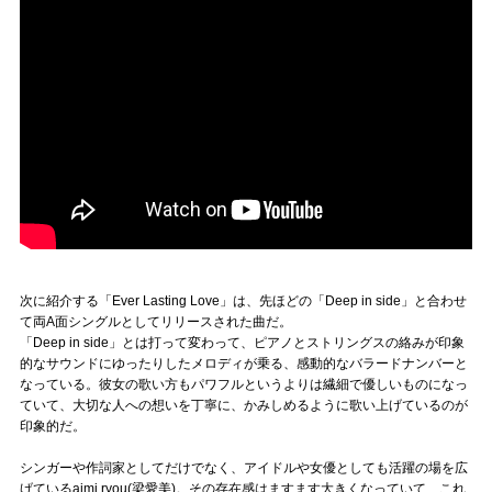
次に紹介する「Ever Lasting Love」は、先ほどの「Deep in side」と合わせ
て両A面シングルとしてリリースされた曲だ。
「Deep in side」とは打って変わって、ピアノとストリングスの絡みが印象
的なサウンドにゆったりしたメロディが乗る、感動的なバラードナンバーと
なっている。彼女の歌い方もパワフルというよりは繊細で優しいものになっ
ていて、大切な人への想いを丁寧に、かみしめるように歌い上げているのが
印象的だ。
シンガーや作詞家としてだけでなく、アイドルや女優としても活躍の場を広
げているaimi ryou(梁愛美)。その存在感はますます大きくなっていて、これ