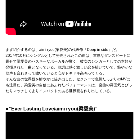
まず紹介するのは、aimi ryou(梁愛美)の代表作「Deep in side」だ。
2017年10月にシングルとして発売されたこの曲は、重厚なダンスビートに
乗せて梁愛美のハスキーなボーカルが響く、彼女のシンガーとしての本領が
発揮された一曲となっている。歌詞は熱く激しい恋を描いていて、艶やかな
歌声も合わさって聴いていると心がドキドキ高鳴ってくる。
そんな曲の世界観を鮮やかに描き出した、セクシーで色気たっぷりのMVに
も注目だ。梁愛美の自信にあふれたパフォーマンスは、楽曲の雰囲気とぴっ
たりマッチしてよりインパクトのある世界観を作り出している。
●”Ever Lasting Love/aimi ryou(梁愛美)”