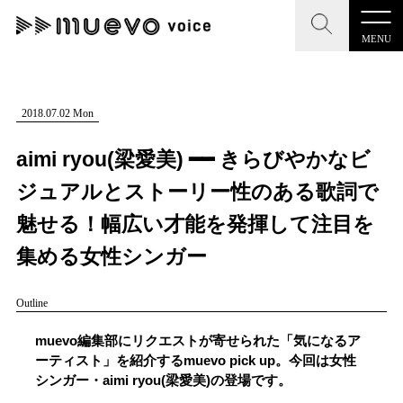
MENU
CLOSE
CLOSE
muevo media
記事を検索する
2018.07.02 Mon
"読者の声を形にする”音楽特化メディア
aimi ryou(梁愛美) ━━ きらびやかなビ
ジュアルとストーリー性のある歌詞で
魅せる！幅広い才能を発揮して注目を
MENU
人気ワード
集める女性シンガー
記事一覧
#男性SSW
#ポップス
#女性SSW
#ロック
Outline
プレスリリース一覧
#男性シンガー
#HR/HM
#女性シンガー
muevo編集部にリクエストが寄せられた「気になるア
会社概要
#ヒップホップ
#男性シンガーグループ
#R&B/ソウル
ーティスト」を紹介するmuevo pick up。今回は女性
シンガー・aimi ryou(梁愛美)の登場です。
お問い合わせ