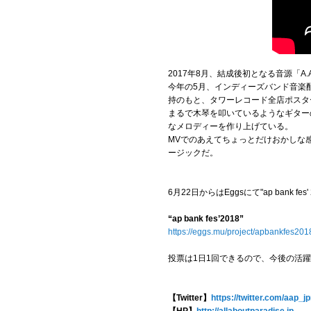
2017年8月、結成後初となる音源「A.A
今年の5月、インディーズバンド音楽配信
持のもと、タワーレコード全店ポスタ
まるで木琴を叩いているようなギター
なメロディーを作り上げている。
MVでのあえてちょっとだけおかしな
ージックだ。
6月22日からはEggsにて"ap bank
“ap bank fes’2018”
https://eggs.mu/project/apbankfes2018
投票は1日1回できるので、今後の活
【Twitter】
https://twitter.com/aap_j