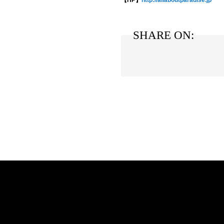
【HP】
http://allaboutparadise.jp
SHARE ON: