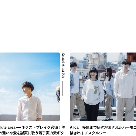
Related Artist 002
olute area ━━ ネクストブレイク必須！等
Alica 極限まで研ぎ澄まされたハーモ
の迷いや愛を誠実に歌う若手実力派ギタ
描き出すノスタルジー