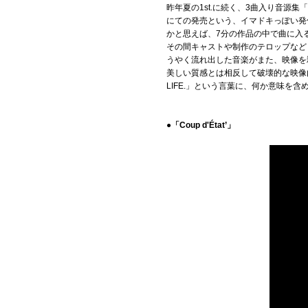
昨年夏の1st.に続く、3曲入り音源集「
にての発売という、イマドキっぽい発
かと思えば、7分の作品の中で曲に入
その間キャストや制作のテロップなど
うやく流れ出した音楽がまた、映像を
美しい質感とは相反して破壊的な映像内容に
LIFE.」という言葉に、何か意味
●「Coup d'État’」