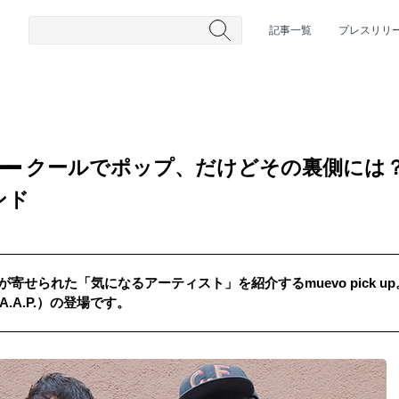
記事一覧
プレスリリ
aradise ━━ クールでポップ、だけどその裏
ンド
が寄せられた「気になるアーティスト」を紹介するmuevo pick 
#HR/HM
#女性シンガー
#ヒップホップ
#男性シンガーグルー
se（A.A.P.）の登場です。