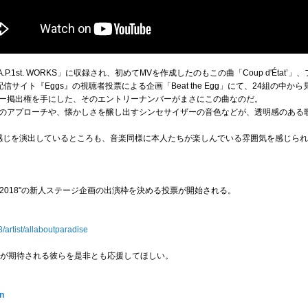
.P.1st. WORKS」に収録され、初めてMVを作成したのもこの曲「Coup d'État’
サイト『Eggs』の視聴者投票による企画「Beat the Egg」にて、24組の中
ー掲出権を手にした、そのエントリーナンバーがまさにこの曲なのだ。
のアプローチや、懐かしさを醸し出すシンセサイザーの音色などが、透明感のある
感じを演出しているところも、音楽同様に本人たちが楽しんでいる雰囲気を感じら
 fes' 2018"の新人ステージ企画の出演枠を決める投票が開始される。
/artist/allaboutparadise
躍が期待される彼らを是非とも応援してほしい。
pn