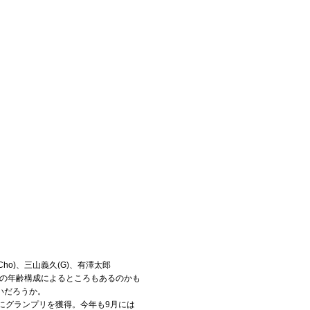
d/Cho)、三山義久(G)、有澤太郎
ンバーの年齢構成によるところもあるのかも
いだろうか。
にグランプリを獲得。今年も9月には