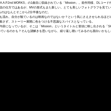
A.A.P.2nd.WORKS」の1曲目に収録されている「Mission」。前作同様、DL
信の仕方ではあるが、MVの形式もまた新しい。とても美しいフォトグラフを見て
るのはなんとそこから2分半後なのだ。
も流れ、自分が観ているのは映画なのではないか？という気にさえさせられるほど
殺さず、ストーリー展開に色をつける不思議なスパイスとなっている。
なっているが、そこは「Mission」というタイトルと冒頭に映し出される「SHOW ME
を含めているのかも？そんな謎解きを思いながら、繰り返し聴いてみるのも面白いかも