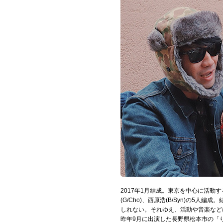
お問い合わせ
記事リクエスト
ログイン
LINK
muevoクラウドファンディング
muevoコミュニティ
ぶいクラ！by muevo
ぶいコミュ！by muevo
ぶいマガ！ by muevo
2017年1月結成。東京を中心に活動するall 
(G/Cho)、西原浩(B/Syn)の
しれない。それゆえ、活動や音楽など
昨年9月に出演した長野県松本市の「
Follow us