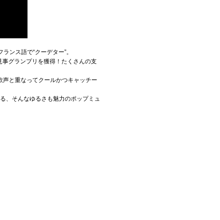
」、フランス語で“クーデター”。
から見事グランプリを獲得！たくさんの支
歌声と重なってクールかつキャッチー
れる、そんなゆるさも魅力のポップミュ