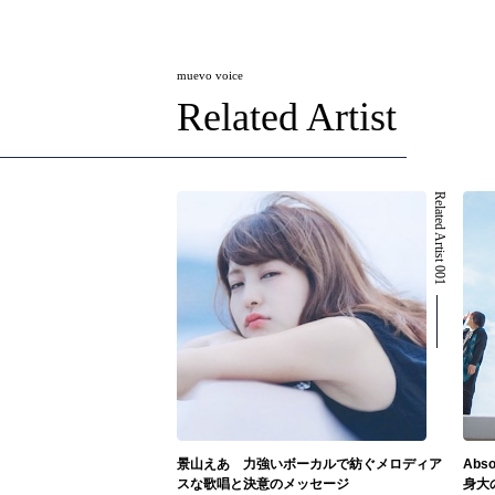
muevo voice
Related Artist
Related Artist 001
景山えあ 力強いボーカルで紡ぐメロディア
Abs
スな歌唱と決意のメッセージ
身大