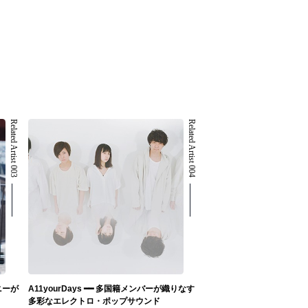
Related Artist 003
Related Artist 004
ニーが
A11yourDays ━━ 多国籍メンバーが織りなす
多彩なエレクトロ・ポップサウンド