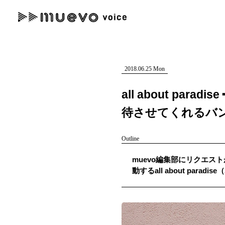
muevo media
記事を検索する
"読者の声を形にする”音楽特化メディア
2018.06.25 Mon
all about p
待させてくれるバ
人気ワード
Outline
MENU
muevo編集部にリクエスト
#男性SSW
#ポップス
#女性SSW
#ロック
#男性シンガー
動するall about paradi
記事一覧
プレスリリース一覧
会社概要