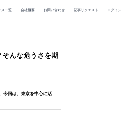
ース一覧
会社概要
お問い合わせ
記事リクエスト
ログイン
CLOSE
CLOSE
側には？そんな危うさを期
up。今回は、東京を中心に活
プ
#R&B/ソウル