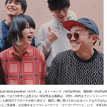
about paradise（A.A.P.）は、サトーカンナ（Vo/Syn/Pad)、飛田興一(Ds/Pa
5人編成。結成してまだ1年半とは思えない安定性ある風格は、20代～40代までというメ
にも新旧のアプローチが折り混ざり、幅広い層に受け入れられるバンドなのではな
りんご音楽祭」が主催するライヴショーケース「ゴーゴーアワード」にて、今年3月