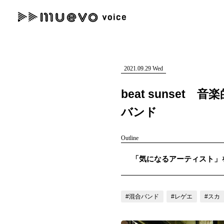
muevo media
記事を検索する
"読者の声を形にする”音楽特化メディア
2021.09.29 Wed
beat sunse
バンド
人気ワード
Outline
MENU
「気になるアーティスト」を紹介す
#男性SSW
#ポップス
#女性SSW
#ロック
#男性シンガー
記事一覧
プレスリリース一覧
#混合バンド
#レゲエ
#スカ
会社概要