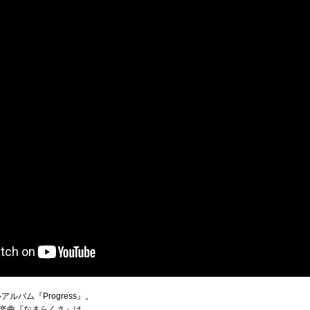
ルバム『Progress』。
楽曲『なまらくさ』は、