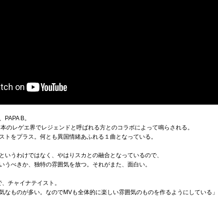
APA B。
、そんな日本のレゲエ界でレジェンドと呼ばれる方とのコラボによって鳴らされる。
ストをプラス。何とも異国情緒あふれる１曲となっている。
というわけではなく、やはりスカとの融合となっているので、
いうべきか、独特の雰囲気を放つ。それがまた、面白い。
で、チャイナテイスト。
気なものが多い。なのでMVも全体的に楽しい雰囲気のものを作るようにしている」