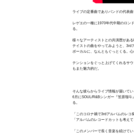
ライブの定番曲でありバンドの代表曲
レゲエの一種に1970年代中期のロ
る。
様々なアーティストとの共演歴があるbea
テイストの曲をやってみようと、3r
ボーカルに、なんともぐっとくる。心
テンションをぐっと上げてくれるサウ
もまた魅力的だ。
そんな彼らからライブ情報が届いてい
6月にSOUL/R&Bシンガー『笠
る。
「このコロナ禍で3rdアルバムのレ
「アルバムのレコードカットも考えて
「このメンバーで長く音楽を続けてい