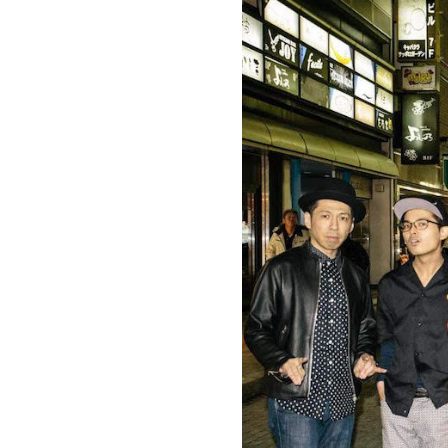
お問い合わせ
記事リクエスト
ログイン
LINK
muevoクラウドファンディング
muevoコミュニティ
ぶいクラ！by muevo
ぶいコミュ！by muevo
ぶいマガ！ by muevo
Follow us