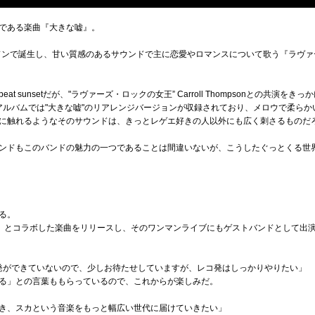
である楽曲『大きな嘘』。
ンドンで誕生し、甘い質感のあるサウンドで主に恋愛やロマンスについて歌う『ラヴ
t sunsetだが、"ラヴァーズ・ロックの女王” Carroll Thompsonとの共演
dアルバムでは"大きな嘘"のリアレンジバージョンが収録されており、メロウで柔ら
に触れるようなそのサウンドは、きっとレゲエ好きの人以外にも広く刺さるものだ
ンドもこのバンドの魅力の一つであることは間違いないが、こうしたぐっとくる世
る。
原瑠斗』とコラボした楽曲をリリースし、そのワンマンライブにもゲストバンドとして出
コ発ができていないので、少しお待たせしていますが、レコ発はしっかりやりたい」
る」との言葉ももらっているので、これからが楽しみだ。
き、スカという音楽をもっと幅広い世代に届けていきたい」