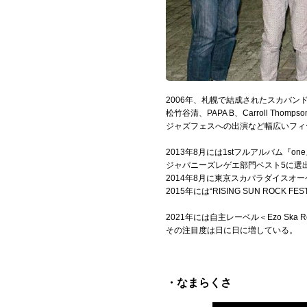
Official SNS
2006年、札幌で結成されたスカバンド、be
松竹谷清、PAPA B、Carroll Th
ジャズフェスへの出演など幅広いフィ
2013年8月には1stフルアルバム『on
ジャパニーズレゲエ部門ベスト5に選
2014年8月に東京スカパラダイスオ
2015年には“RISING SUN ROCK FES
2021年には自主レーベル＜Ezo Ska
その注目度は日に日に増している。
・なまらくさ