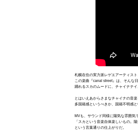
札幌在住の実力派レゲエアーティスト、P
この楽曲『canal street』は
踊れるスカのムードに、チャイナテイ
とはいえあからさまなチャイナの音楽
多国籍感というべきか、国籍不明感と
MVも、サウンド同様に陽気な雰囲気
「スカという音楽自体楽しいもの。陽
という言葉通りの仕上がりだ。