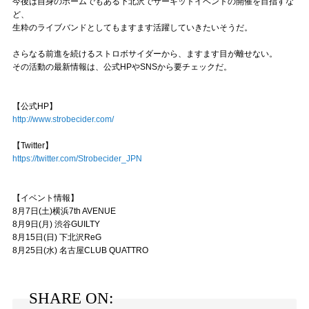
今後は自身のホームでもある下北沢でサーキットイベントの開催を目指すな
ど、
生粋のライブバンドとしてもますます活躍していきたいそうだ。
さらなる前進を続けるストロボサイダーから、ますます目が離せない。
その活動の最新情報は、公式HPやSNSから要チェックだ。
【公式HP】
http://www.strobecider.com/
【Twitter】
https://twitter.com/Strobecider_JPN
【イベント情報】
8月7日(土)横浜7th AVENUE
8月9日(月) 渋谷GUILTY
8月15日(日) 下北沢ReG
8月25日(水) 名古屋CLUB QUATTRO
SHARE ON: