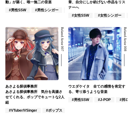
動」が築く、唯一無二の音楽
章、自分にしか紡げない作品をリス
ナーへ
#男性SSW
#男性シンガー
#インディーズ
#女性SSW
#女性シンガー
Related Artist 007
Related Artist 008
あさよる探偵事務所
ウエダケイタ 全ての感情を肯定す
あさよる探偵事務所 気分を高揚さ
る、寄り添うような音楽
せてくれる、ポップでキュートな2人
#男性SSW
#J-POP
#邦ロッ
組
#VTuber/VSinger
#ポップス
#アニメ/ゲーム