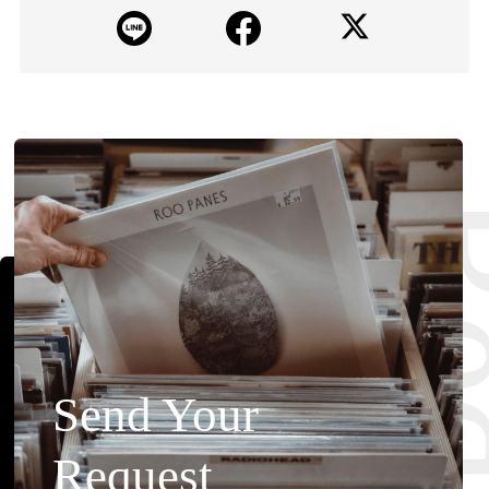
Requ
Send Your
Request