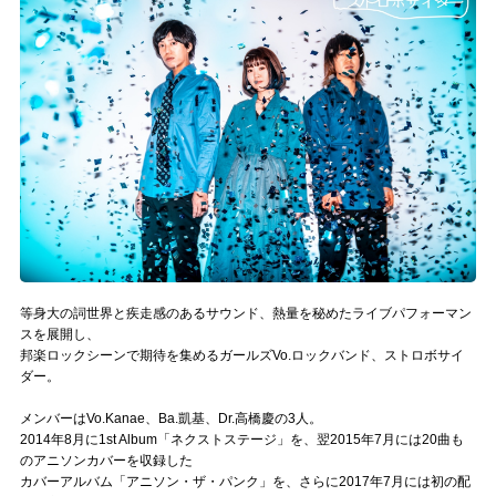
記事リクエスト
ログイン
LINK
muevoクラウドファンディング
muevoコミュニティ
ぶいクラ！by muevo
等身大の詞世界と疾走感のあるサウンド、熱量を秘めたライブパフォーマン
ぶいコミュ！by muevo
スを展開し、
邦楽ロックシーンで期待を集めるガールズVo.ロックバンド、ストロボサイ
ダー。
ぶいマガ！ by muevo
メンバーはVo.Kanae、Ba.凱基、Dr.高橋慶の3人。
2014年8月に1st Album「ネクストステージ」を、翌2015年7月には20曲も
Follow us
のアニソンカバーを収録した
カバーアルバム「アニソン・ザ・パンク」を、さらに2017年7月には初の配