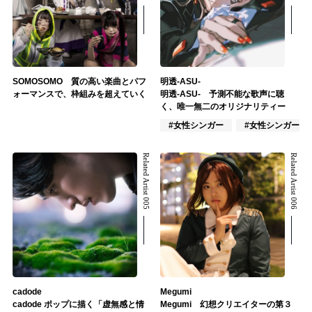
SOMOSOMO 質の高い楽曲とパフ
明透-ASU-
ォーマンスで、枠組みを超えていく
明透-ASU- 予測不能な歌声に聴
く、唯一無二のオリジナリティー
#女性シンガー
#女性シンガーグ
Related Artist 005
Related Artist 006
cadode
Megumi
cadode ポップに描く「虚無感と情
Megumi 幻想クリエイターの第３