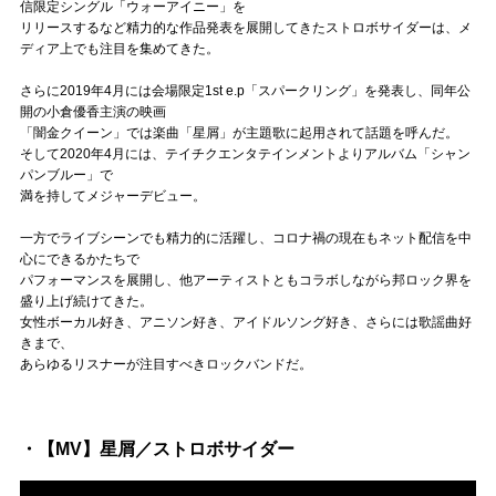
Official SNS
信限定シングル「ウォーアイニー」を
リリースするなど精力的な作品発表を展開してきたストロボサイダーは、メ
ディア上でも注目を集めてきた。
さらに2019年4月には会場限定1st e.p「スパークリング」を発表し、同年公
開の小倉優香主演の映画
「闇金クイーン」では楽曲「星屑」が主題歌に起用されて話題を呼んだ。
そして2020年4月には、テイチクエンタテインメントよりアルバム「シャン
パンブルー」で
満を持してメジャーデビュー。
一方でライブシーンでも精力的に活躍し、コロナ禍の現在もネット配信を中
心にできるかたちで
パフォーマンスを展開し、他アーティストともコラボしながら邦ロック界を
盛り上げ続けてきた。
女性ボーカル好き、アニソン好き、アイドルソング好き、さらには歌謡曲好
きまで、
あらゆるリスナーが注目すべきロックバンドだ。
・【MV】星屑／ストロボサイダー