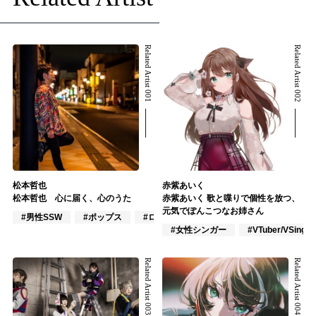
Related Artist 001
Related Artist 002
松本哲也
赤紫あいく
松本哲也 心に届く、心のうた
赤紫あいく 歌と喋りで個性を放つ、
元気でぽんこつなお姉さん
#男性SSW
#ポップス
#ロック
#女性シンガー
#VTuber/VSinger
Related Artist 003
Related Artist 004