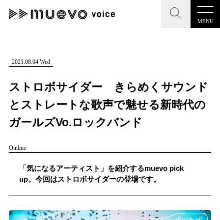
MENU
CLOSE
CLOSE
muevo media
記事を検索する
2021.08.04 Wed
"読者の声を形にする”音楽特化メディア
ストロボサイダー きらめくサウンド
とストレートな歌声で魅せる新時代の
ガールズVo.ロックバンド
MENU
人気ワード
Outline
記事一覧
#男性SSW
#ポップス
#女性SSW
#ロック
「気になるアーティスト」を紹介するmuevo pick
プレスリリース一覧
#男性シンガー
#HR/HM
#女性シンガー
up。今回はストロボサイダーの登場です。
会社概要
#ヒップホップ
#男性シンガーグループ
#R&B/ソウル
お問い合わせ