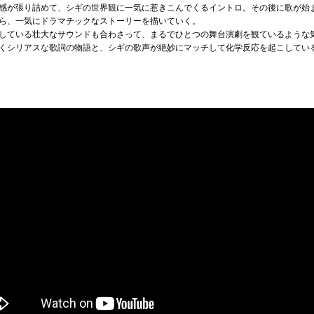
感が張り詰めて、シギの世界観に一気に惹きこんでくるイントロ。その後に歌が始
ら、一気にドラマチックなストーリーを描いていく。
している壮大なサウンドも合わさって、まるでひとつの舞台演劇を観ているような
くシリアスな歌詞の物語と、シギの歌声が絶妙にマッチして化学反応を起こしてい