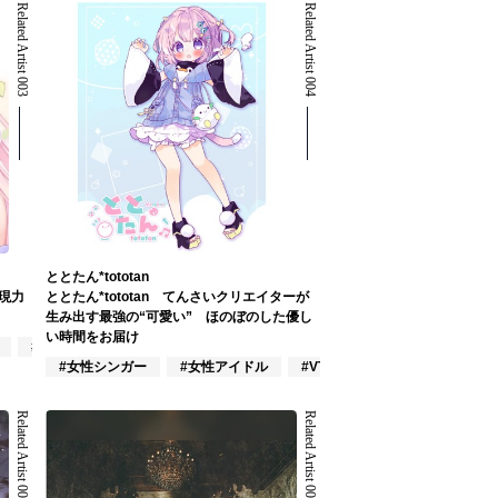
Related Artist 003
Related Artist 004
ととたん*tototan
現力
ととたん*tototan てんさいクリエイターが
生み出す最強の“可愛い” ほのぼのした優し
い時間をお届け
#VOCALOID
#女性シンガー
#女性アイドル
#VTuber/VSinger
Related Artist 007
Related Artist 008