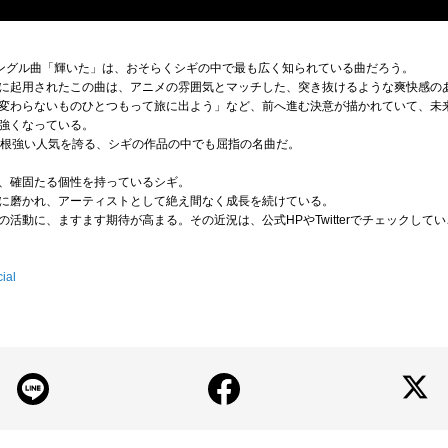
たシングル曲「輝いた」は、おそらくシギの中で最も広く知られている曲だろう。
に起用されたこの曲は、アニメの雰囲気とマッチした、突き抜けるような爽快感の
変わらないものひとつもって旅に出よう」など、前へ進む決意が描かれていて、未
強くなっている。
も根強い人気を誇る、シギの作品の中でも屈指の名曲だ。
、確固たる個性を持っているシギ。
に磨かれ、アーティストとして絶え間なく成長を続けている。
活動に、ますます期待が高まる。その近況は、公式HPやTwitterでチェックして
cial