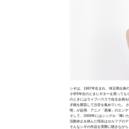
お問い合わせ
記事リクエスト
ログイン
LINK
muevoクラウドファンディング
muevoコミュニティ
ぶいクラ！by muevo
シギは、1987年生まれ、埼玉県出身
小学5年生のときにギターを買っても
ぶいコミュ！by muevo
のときにはライブハウスで自主企画を
才能を開花して注目を集めていた。 さ
ぶいマガ！ by muevo
明」が起用、アニメ「黒塚」のエンデ
そして、2009年にはシングル「輝
活動休止を挟んだ現在はセルフプロデ
そんなシギの作品を実際に聴きながら
Follow us