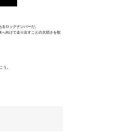
あるロックナンバーだ。
来へ向けて走り出すことの大切さを歌
いこう。