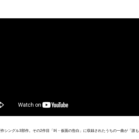
製作シングル3部作。その2作目「叫・仮面の告白」に収録されたうちの一曲が「誰もい