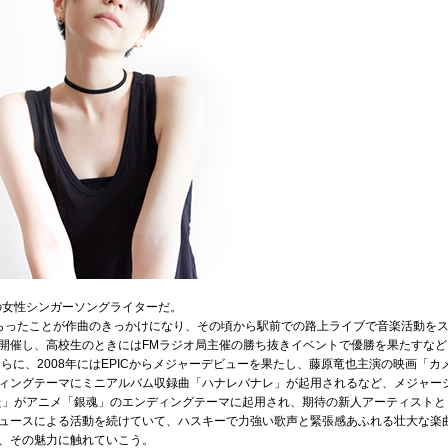
の女性シンガーソングライターだ。
らったことが作曲のきっかけになり、その頃から駅前での路上ライブで音楽活動をス
開催し、高校生のときにはFMラジオ局主催の勝ち抜きイベントで優勝を果たすな
らに、2008年にはEPICからメジャーデビューを果たし、藤原竜也主演の映画「
ィングテーマにミニアルバム収録曲「ハナレバナレ」が起用されるなど、メジャー
いた」がアニメ「銀魂」のエンディングテーマに起用され、期待の新人アーティスト
ュースによる活動を続けていて、ハスキーで力強い歌声と緊張感あふれる壮大な楽
、その魅力に触れていこう。