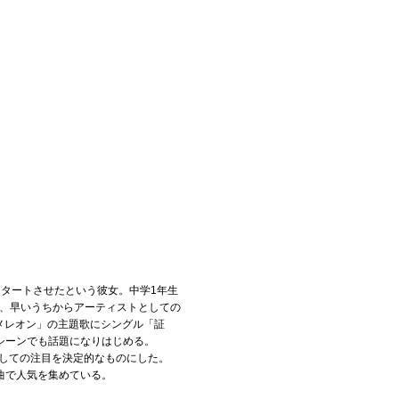
タートさせたという彼女。中学1年生
ど、早いうちからアーティストとしての
カメレオン」の主題歌にシングル「証
シーンでも話題になりはじめる。
としての注目を決定的なものにした。
曲で人気を集めている。