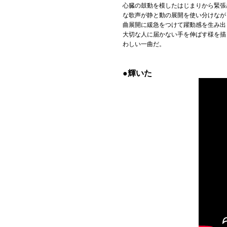
心臓の鼓動を模したはじまりから緊張
な歌声が静と動の展開を使い分けなが
曲展開に緩急をつけて躍動感を生み出
大切な人に届かない手を伸ばす様を描
わしい一曲だ。
●輝いた