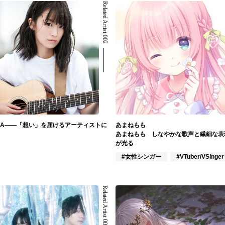
Related Artist 002
INA――「想い」を届けるアーティストに
あまねもも
あまねもも しなやかな歌声と繊細な表
が光る
#女性シンガー
#VTuber/VSinger
Related Artist 006