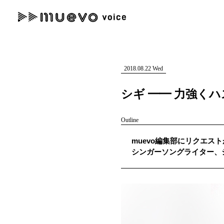
muevo media
記事を検索する
"読者の声を形にする”音楽特化メディア
2018.08.22 Wed
シギ ━━ 力強く
Outline
人気ワード
muevo編集部にリクエスト
MENU
シンガーソングライター、
#男性SSW
#ポップス
#女性SSW
#ロック
#男性シンガー
記事一覧
プレスリリース一覧
会社概要