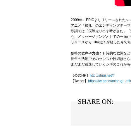
2009年にEPICよりリリースされ
アニメ「銀魂」のエンディングテーマ
歌詞では「僕等走り出す時がきた」「
う、メッセージソングとしての一面が
リリースから10年近くが経った今で
独特の歌声や力強くも詩的な歌詞など
長年の活動でそのセンスや技術はさら
まだまだ前進していくシギのこれからの
【公式HP】
http://shigi.net/#
【Twitter】
https://twitter.com/shigi_offi
SHARE ON: