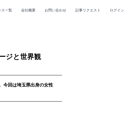
ース一覧
会社概要
お問い合わせ
記事リクエスト
ログイン
CLOSE
CLOSE
セージと世界観
up。今回は埼玉県出身の女性
プ
#R&B/ソウル