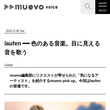
MENU
CLOSE
CLOSE
muevo media
記事を検索する
2018.11.06 Tue
"読者の声を形にする”音楽特化メディア
laufen ━━ 色のある音楽。目に見える
音を歌う
Outline
MENU
人気ワード
記事一覧
muevo編集部にリクエストが寄せられた「気になるア
#男性SSW
#ポップス
#女性SSW
#ロック
ーティスト」を紹介するmuevo pick up。今回はlaufen
プレスリリース一覧
の登場です。
#男性シンガー
#HR/HM
#女性シンガー
会社概要
#ヒップホップ
#男性シンガーグループ
#R&B/ソウル
お問い合わせ