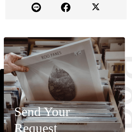
Requ
Send Your
Request