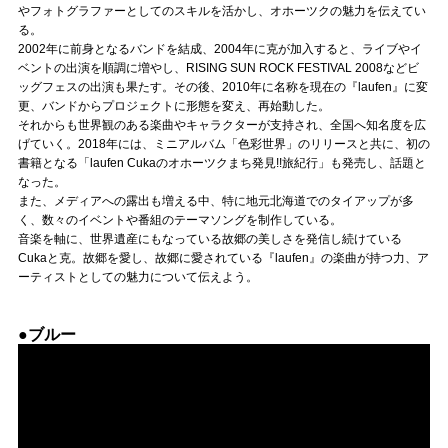
Official SNS
やフォトグラファーとしてのスキルを活かし、オホーツクの魅力を伝えてい
る。
2002年に前身となるバンドを結成、2004年に克が加入すると、ライブやイ
ベントの出演を順調に増やし、RISING SUN ROCK FESTIVAL 2008などビ
ッグフェスの出演も果たす。その後、2010年に名称を現在の『laufen』に変
更、バンドからプロジェクトに形態を変え、再始動した。
それからも世界観のある楽曲やキャラクターが支持され、全国へ知名度を広
げていく。2018年には、ミニアルバム「色彩世界」のリリースと共に、初の
書籍となる「laufen Cukaのオホーツクまち発見!!旅紀行」も発売し、話題と
なった。
また、メディアへの露出も増える中、特に地元北海道でのタイアップが多
く、数々のイベントや番組のテーマソングを制作している。
音楽を軸に、世界遺産にもなっている故郷の美しさを発信し続けている
Cukaと克。故郷を愛し、故郷に愛されている『laufen』の楽曲が持つ力、ア
ーティストとしての魅力について伝えよう。
●ブルー