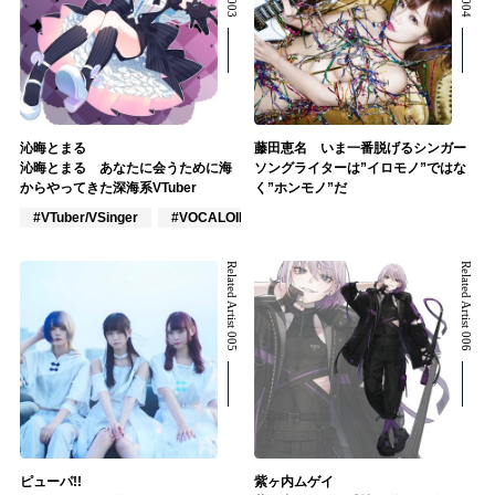
沁晦とまる
藤田恵名 いま一番脱げるシンガー
沁晦とまる あなたに会うために海
ソングライターは”イロモノ”ではな
からやってきた深海系VTuber
く”ホンモノ”だ
#VTuber/VSinger
#VOCALOID
#声優
Related Artist 005
Related Artist 006
ピューパ!!
紫ヶ内ムゲイ