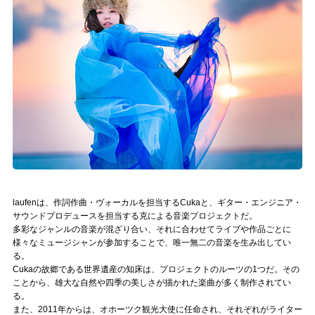
記事リクエスト
ログイン
LINK
muevoクラウドファンディング
muevoコミュニティ
ぶいクラ！by muevo
laufenは、作詞作曲・ヴォーカルを担当するCukaと、ギター・エンジニア・
ぶいコミュ！by muevo
サウンドプロデュースを担当する克による音楽プロジェクトだ。
多彩なジャンルの音楽が混ざり合い、それに合わせてライブや作品ごとに
ぶいマガ！ by muevo
様々なミュージシャンが参加することで、唯一無二の音楽を生み出してい
る。
Cukaの故郷である世界遺産の知床は、プロジェクトのルーツの1つだ。その
ことから、雄大な自然や四季の美しさが描かれた楽曲が多く制作されてい
Follow us
る。
また、2011年からは、オホーツク観光大使に任命され、それぞれがライター