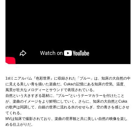
1stミニアルバム『色彩世界』に収録された「ブルー」は、知床の大自然の中
に見える美しい青を描いた楽曲だ。Cukaの記憶にある知床の空気、温度、
風景が壮大なメロディーとサウンドで表現されている。
自然という大きすぎる題材に、“ブルー”というテーマカラーを付けたこと
が、楽曲のイメージをより鮮明にしていく。さらに、知床の大自然とCuka
の歌声は同調して、白銀の世界に流れる水のせせらぎ、空の青さを感じさせ
てくれる。
MVは知床で撮影されており、楽曲の世界観と共に美しい自然の映像を楽し
める仕上がりだ。