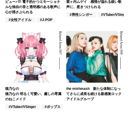
ピューパ!! 電子的かつエモーショナ
紫ヶ内ムゲイ 感情が溢れる鋭い歌
ルな独自の音と透明感のある歌声に
声に、惹きつけられる
心が揺さぶられる
#男性シンガー
#VTuber/VSinger
#女性アイドル
#J-POP
Related Artist 007
Related Artist 008
猫乃なの
the mishmash 新たな体制になっ
猫乃なの 明るく可愛い、癒しの専属
てさらに成長を続ける新感覚ロック
のねこメイド
アイドルグループ
#VTuber/VSinger
#ポップス
#アニメ/ゲーム