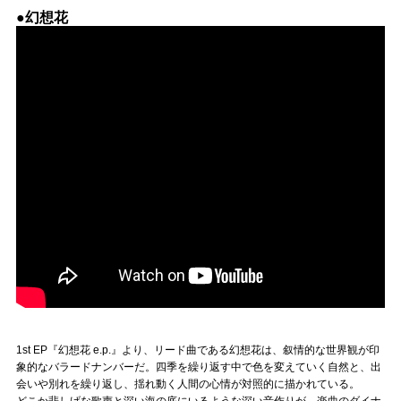
●幻想花
1st EP『幻想花 e.p.』より、リード曲である幻想花は、叙情的な世界観が印
象的なバラードナンバーだ。四季を繰り返す中で色を変えていく自然と、出
会いや別れを繰り返し、揺れ動く人間の心情が対照的に描かれている。
どこか悲しげな歌声と深い海の底にいるような深い音作りが、楽曲のダイナ