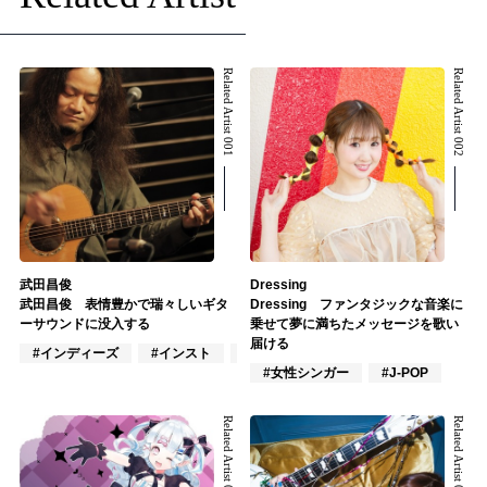
Related Artist 001
Related Artist 002
武田昌俊
Dressing
武田昌俊 表情豊かで瑞々しいギタ
Dressing ファンタジックな音楽に
ーサウンドに没入する
乗せて夢に満ちたメッセージを歌い
届ける
#インディーズ
#インスト
#ジャズ/クラシック奏者
#女性シンガー
#J-POP
Related Artist 003
Related Artist 004