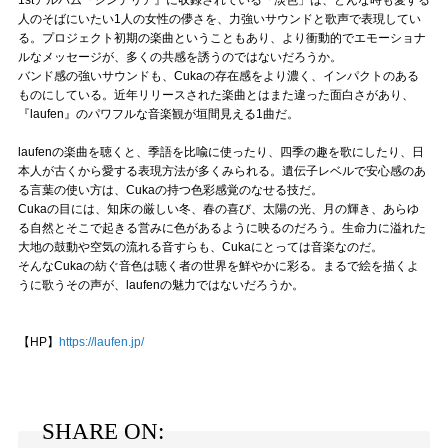
人のそばにいたい1人の女性の儚さを、力強いサウンドと歌声で表現してい
る。プロジェクト初期の楽曲ということもあり、より衝動的でエモーショナ
ルなメッセージが、多くの共感を誘うのではないだろうか。
バンド感の強いサウンドも、Cukaの存在感をより濃く、インパクトのある
ものにしている。近年リリースされた楽曲とはまた違った面白さがあり、
『laufen』のパワフルな音楽観が垣間見える1曲だ。
laufenの楽曲を聴くと、季語を比喩に使ったり、四季の趣を歌にしたり、日
本人が古くから愛する表現方法が多くみられる。遺伝子レベルで安心感のあ
る言葉の使い方は、Cukaの持つ色彩感覚のなせる技だ。
Cukaの目には、知床の厳しい冬、春の喜び、太陽の光、月の輝き、あらゆ
る自然とそこで起きる営みに色があるように映るのだろう。生命力に溢れた
大地の鼓動や空気の流れる音すらも、Cukaにとっては音楽なのだ。
そんなCukaの紡ぐ音色は聴く者の世界を鮮やかに彩る。まるで絵を描くよ
うに歌うその声が、laufenの魅力ではないだろうか。
【HP】
https://laufen.jp/
SHARE ON: