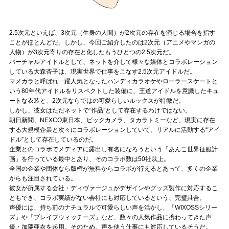
Official SNS
2.5次元といえば、3次元（生身の人間）が2次元の存在を演じる場合を指す
ことがほとんどだ。しかし、今回ご紹介したのは2次元（アニメやマンガの
人物）が3次元寄りの存在と化したもうひとつの2.5次元だ。
バーチャルアイドルとして、ネットを介して様々な媒体とコラボレーション
している大森杏子は、現実世界で仕事をこなす2.5次元アイドルだ。
マメカラと呼ばれ一躍人気となったハンディカラオケやローラースケートと
いう80年代アイドルをリスペクトした装備に、王道アイドルを意識したキュ
ートな衣装と、2次元ならではの可愛らしいルックスが特徴だ。
しかし、彼女はただネットで“作品”として存在するわけではない。
朝日新聞、NEXCO東日本、ビックカメラ、タカラトミーなど、現実に存在
する大規模企業と次々にコラボレーションしていて、リアルに活動する“アイ
ドル”として存在しているのだ。
企業とのコラボでメディアに露出し有名になろうという「あんこ世界征服計
画」を行っている最中とあり、そのコラボ数は50社以上。
全国の企業や団体なら版権が無料からコラボが行えるとあって、多くの企業
からも注目されている。
彼女が所属する会社・ディヴァージュがデザインやグッズ製作に対応するこ
ともでき、コラボ実績がない会社にも対応しているという、完璧具合。
声優には、持ち前のナチュラルで可愛らしい声を活かし、「WIXOSSシリー
ズ」や「ブレイブウィッチーズ」など、数々の人気作品に携わってきた声
優・加隈亜衣を起用。そのため、声を使う仕事にも対応しているそうだ。