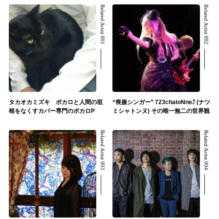
Related Artist 001
Related Artist 002
タカオカミズキ ボカロと人間の垣
“喪服シンガー” 723chatoNne⤴ (ナツ
根をなくすカバー専門のボカロP
ミシャトンヌ) その唯一無二の世界観
Related Artist 003
Related Artist 004