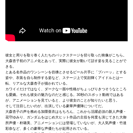
彼女と周りを取り巻く人たちのバックステージを切り取った映像がこちら。
大森杏子初のアニメ化とあって、実際に彼女が動いて話す姿を見ることがで
きる。
とある名作品のワンシーンを彷彿とさせるビール片手に「プハーッ」とする
姿や、衣装を自ら制作する姿など、ステージ上で笑顔輝くアイドルとは一
転、リアルな大森杏子が描かれている。
カワイイだけではなく、ダークな一面や性格がちょっぴりきつそうなところ
も愛嬌。それも彼女の魅力なのだと感じる。30秒のスポット動画ではある
が、アニメーションを見ていると、より彼女のことが知りたいと思う。
そして注目したいのが、出演している豪華声優陣についてだ。
大森杏子の声を務める加隈亜衣はもちろん、これから活躍必須の新人声優・
花守ゆみり、ガンダムをはじめ大ヒット作品の主役を何度も演じてきた大御
所声優・朴璐美、アニメーションには登場していないが、大人気声優・竹達
彩奈など、多くの豪華な声優たちが起用されている。