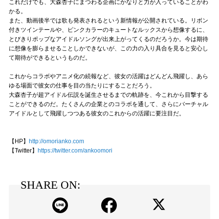
これだけでも、大森杏子にまつわる企画にかなりと力が入っていることがわ
かる。
また、動画後半では歌も発表されるという新情報が公開されている。リボン
付きツインテールや、ピンクカラーのキュートなルックスから想像するに、
とびきりポップなアイドルソングが出来上がってくるのだろうか。今は期待
に想像を膨らませることしかできないが、この力の入り具合を見ると安心し
て期待ができるというものだ。
これからコラボやアニメ化の続報など、彼女の活躍はどんどん飛躍し、あら
ゆる場面で彼女の仕事を目の当たりにすることだろう。
大森杏子が超アイドル伝説を誕生させるまでの軌跡を、今これから目撃する
ことができるのだ。たくさんの企業とのコラボを通して、さらにバーチャル
アイドルとして飛躍しつつある彼女のこれからの活躍に要注目だ。
【HP】
http://omorianko.com
【Twitter】
https://twitter.com/ankoomori
SHARE ON: