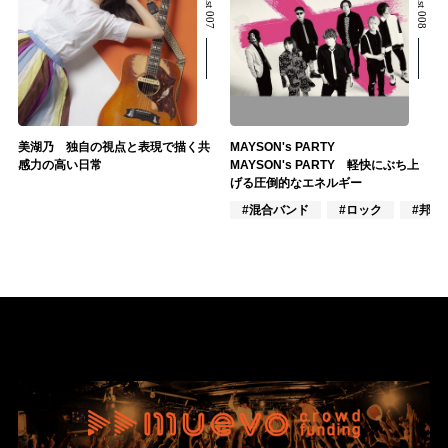
美湖乃 独自の視点と表現で描く共
MAYSON's PARTY
感力の高い日常
MAYSON's PARTY 軽快にぶち上
げる圧倒的なエネルギー
#混合バンド
#ロック
#邦ロ