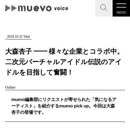
MENU
CLOSE
CLOSE
muevo media
記事を検索する
2018.10.31 Wed
"読者の声を形にする”音楽特化メディア
大森杏子 ━━ 様々な企業とコラボ中。
二次元バーチャルアイドル伝説のアイ
ドルを目指して奮闘！
MENU
人気ワード
Outline
記事一覧
#男性SSW
#ポップス
#女性SSW
#ロック
muevo編集部にリクエストが寄せられた「気になるア
プレスリリース一覧
#男性シンガー
#HR/HM
#女性シンガー
ーティスト」を紹介するmuevo pick up。今回は大森
杏子の登場です。
会社概要
#ヒップホップ
#男性シンガーグループ
#R&B/ソウル
お問い合わせ