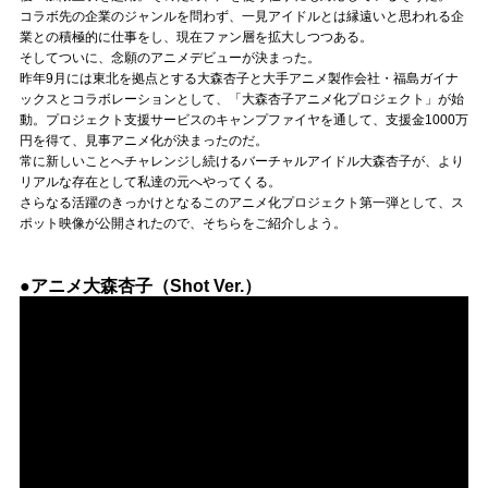
コラボ先の企業のジャンルを問わず、一見アイドルとは縁遠いと思われる企
業との積極的に仕事をし、現在ファン層を拡大しつつある。
そしてついに、念願のアニメデビューが決まった。
昨年9月には東北を拠点とする大森杏子と大手アニメ製作会社・福島ガイナ
ックスとコラボレーションとして、「大森杏子アニメ化プロジェクト」が始
動。プロジェクト支援サービスのキャンプファイヤを通して、支援金1000万
円を得て、見事アニメ化が決まったのだ。
常に新しいことへチャレンジし続けるバーチャルアイドル大森杏子が、より
リアルな存在として私達の元へやってくる。
さらなる活躍のきっかけとなるこのアニメ化プロジェクト第一弾として、ス
ポット映像が公開されたので、そちらをご紹介しよう。
●アニメ大森杏子（Shot Ver.）