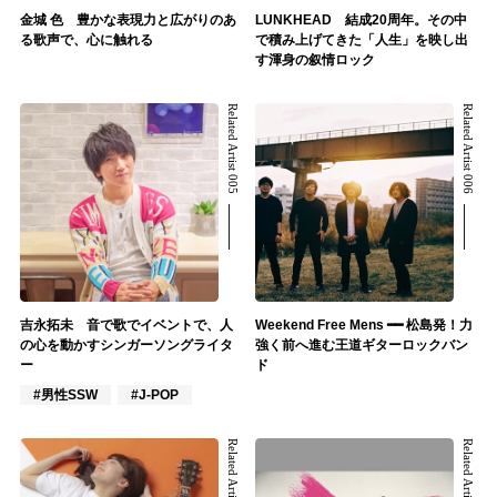
金城 色 豊かな表現力と広がりのあ
LUNKHEAD 結成20周年。その中
る歌声で、心に触れる
で積み上げてきた「人生」を映し出
す渾身の叙情ロック
Related Artist 005
Related Artist 006
吉永拓未 音で歌でイベントで、人
Weekend Free Mens ━━ 松島発！力
の心を動かすシンガーソングライタ
強く前へ進む王道ギターロックバン
ー
ド
#男性SSW
#J-POP
Related Artist 007
Related Artist 008