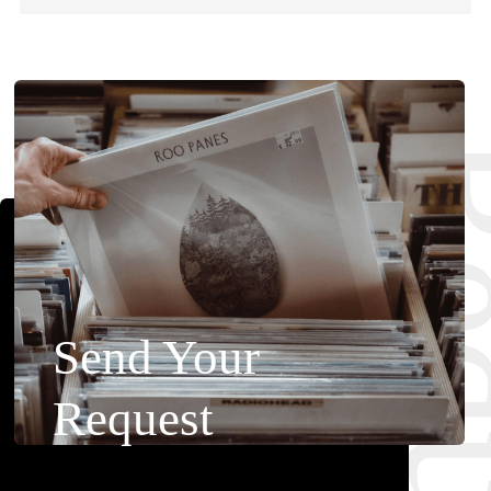
Requ
Send Your
Request