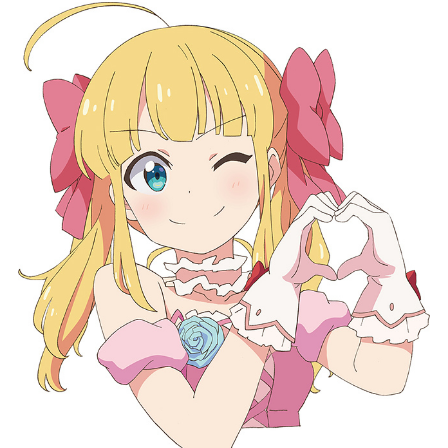
記事リクエスト
ログイン
LINK
muevoクラウドファンディング
muevoコミュニティ
ぶいクラ！by muevo
ぶいコミュ！by muevo
ぶいマガ！ by muevo
Follow us