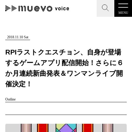
MENU
CLOSE
CLOSE
muevo media
記事を検索する
2018.11.10 Sat
"読者の声を形にする”音楽特化メディア
RPIラストクエスチョン、自身が登場
するゲームアプリ配信開始！さらに６
か月連続新曲発表＆ワンマンライブ開
MENU
人気ワード
催決定！
記事一覧
#男性SSW
#ポップス
#女性SSW
#ロック
Outline
プレスリリース一覧
#男性シンガー
#HR/HM
#女性シンガー
会社概要
#ヒップホップ
#男性シンガーグループ
#R&B/ソウル
お問い合わせ