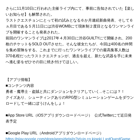
Official SNS
さらに11月10日に行われた主催ライブ内にて、事前に告知されていた【楽し
いお知らせ】も解禁された。
ラストクエスチョンにとって初の試みとなる６か月連続新曲発表、そして６
ヵ月目である５月11日には渋谷WOMBにて現体制２度目となるワンマンライ
ブを開催することも発表された。
前回のワンマンライブは2017年４月30日に渋谷GUILTYにて開催され、200
枚のチケットをSOLD OUTさせた。そんな彼女たちが、今回は400名の仲間
を集め冒険をする。これまでに行ったワンマンライブでの最高集客人数は
370名程だったラストクエスチョンが、過去を超え、新たな武器を手に未来
へ進む姿をぜひその目に焼き付けてほしい。
【アプリ情報】
■コンテンツ内容
勇者・魔導士・盗賊と共にダンジョンをクリアしていく...そこには？！
クイズあり、シューティングありのRPG型シミュレーションゲームをダウン
ロードして一緒にぼうけんをしょ！
■App Store URL（iOSアプリダウンロードページ） 公式Twitterにて近日発
表予定
■Google Play URL（Androidアプリダウンロードページ）
https://play.google.com/store/apps/details?id=jp.co.kigeki.LastQuestGame