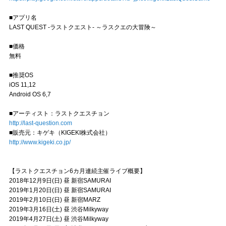
■アプリ名
LAST QUEST -ラストクエスト- ～ラスクエの大冒険～
■価格
無料
■推奨OS
iOS 11,12
Android OS 6,7
■アーティスト：ラストクエスチョン
http://last-question.com
■販売元：キゲキ（KIGEKI株式会社）
http://www.kigeki.co.jp/
【ラストクエスチョン6カ月連続主催ライブ概要】
2018年12月9日(日) 昼 新宿SAMURAI
2019年1月20日(日) 昼 新宿SAMURAI
2019年2月10日(日) 昼 新宿MARZ
2019年3月16日(土) 昼 渋谷Milkyway
2019年4月27日(土) 昼 渋谷Milkyway