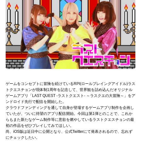
記事リクエスト
ログイン
LINK
muevoクラウドファンディング
muevoコミュニティ
ぶいクラ！by muevo
ゲームをコンセプトに冒険を続けているRPI(ロールプレイングアイドル)ラス
トクエスチョンが現体制1周年を記念して、世界観を詰め込んだオリジナル
ぶいコミュ！by muevo
ゲームアプリ「LAST QUEST -ラストクエスト- ～ラスクエの大冒険～」をア
ンドロイド先行で配信を開始した。
クラウドファンディングを通して自身が登場するゲームアプリ制作を企画し
ぶいマガ！ by muevo
ていたが、ついに待望のアプリ配信開始。今回は第1弾とのことで、これか
らもまた新たなゲーム制作等に意欲を燃やしているラストクエスチョンの最
初の作品をぜひプレイしてみてほしい。
Follow us
尚、iOS版は近日中に公開となり、公式Twitterにて発表されるので、忘れず
にチェックしたい。