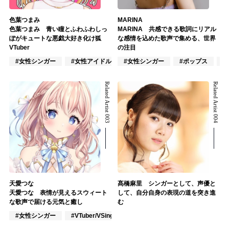
色葉つまみ
MARINA
色葉つまみ 青い瞳とふわふわしっ
MARINA 共感できる歌詞にリアル
ぽがキュートな悪戯大好き化け狐
な感情を込めた歌声で集める、世界
VTuber
の注目
#女性シンガー
#女性アイドル
#女性シンガー
#VTuber/VSinger
#ポップス
#
Related Artist 003
Related Artist 004
天愛つな
髙橋麻里 シンガーとして、声優と
天愛つな 表情が見えるスウィート
して、自分自身の表現の道を突き進
な歌声で届ける元気と癒し
む
#女性シンガー
#VTuber/VSinger
#声優