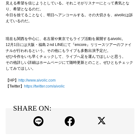
見える希望を信じようとしている。それこそがリスナーにとって勇気とな
り、希望となるのだ。
今日を捨てることなく、明日へアンコールする。その大切さを、aivolicは訴
えているのだ。
現在も関西を中心に、名古屋や東京でもライブ活動を展開するaivolic。
12月1日には大阪・福島２nd LINEにて『encore』リリースツアーのファイ
ナルが行われるという。その他にもライブも多数出演予定だ。
ぜひ今作をいち早くチェックして、ライブへ足を運んでほしいと思う。
その他詳しい詳細はホームページにて随時更新とのこと。ぜひともチェック
してみてほしい。
【HP】
http://www.aivolic.com
【Twitter】
https://twitter.com/aivolic
SHARE ON: