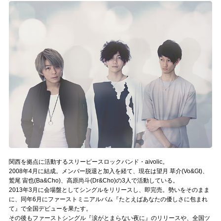
記事リクエスト
ログイン
LINK
muevoクラウドファンディング
muevoコミュニティ
ぶいクラ！by muevo
ぶいコミュ！by muevo
関西を拠点に活動するスリーピースロックバンド・aivolic。
ぶいマガ！ by muevo
2008年4月に結成。メンバー脱退と加入を経て、現在は望月 草介(Vo&Gt)、
鷲尾 宙也(Ba&Cho)、高原尚斗(Dr&Cho)の3人で活動している。
2013年3月に会場盤としてシングルをリリースし、即完売。勢いをそのまま
に、同年6月にファーストミニアルバム『たとえばあなたの優しさに包まれ
Follow us
て』で全国デビューを果たす。
その後もファーストシングル『涙がとまらない夜に』のリリースや、全国ツ