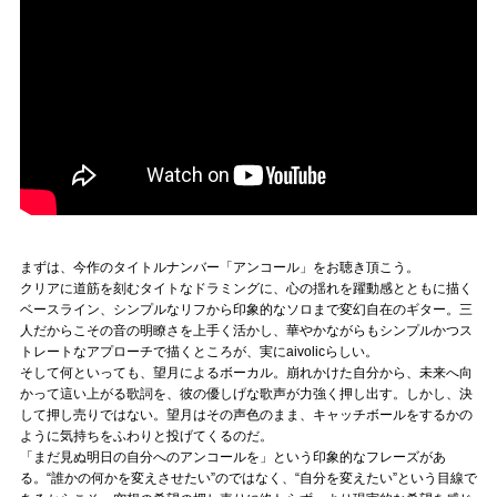
まずは、今作のタイトルナンバー「アンコール」をお聴き頂こう。
クリアに道筋を刻むタイトなドラミングに、心の揺れを躍動感とともに描く
ベースライン、シンプルなリフから印象的なソロまで変幻自在のギター。三
人だからこその音の明瞭さを上手く活かし、華やかながらもシンプルかつス
トレートなアプローチで描くところが、実にaivolicらしい。
そして何といっても、望月によるボーカル。崩れかけた自分から、未来へ向
かって這い上がる歌詞を、彼の優しげな歌声が力強く押し出す。しかし、決
して押し売りではない。望月はその声色のまま、キャッチボールをするかの
ように気持ちをふわりと投げてくるのだ。
「まだ見ぬ明日の自分へのアンコールを」という印象的なフレーズがあ
る。“誰かの何かを変えさせたい”のではなく、“自分を変えたい”という目線で