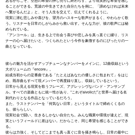
あるからこそ、空想の希望の押し売りに終わらず、より現実的な希望を感じ
ることができる。荒波の中生きてきた自分たちを例に、「諦めなければ未来
へ繋がるんだよ」と、そう人生を交えて、伝えてくれるように。
現実に潜む悲しみや喜びを、望月のハスキーな歌声がまるく、やわらかく歌
う。リスナーを日常のしがらみから救い出す。そんな力が、彼の歌声には秘
められている。
「アンコール」は、生きる上で出会う喜びや悲しみを真っ直ぐに綴り、リス
ナーの心へ届けたいと、つくられたという今作を象徴するのにぴったりの一
曲となっている。
彼らの魅力を活かすアップチューンなナンバーをメインに、12曲収録という
大ボリュームの『encore』。
結成当初からの定番曲である「たとえばあなたの優しさに包まれて」をはじ
め、既存曲もすべて現メンバーで再度録り直し、収録しているという。
日常から見える現実を歌うフレーズ、アグレッシヴなバンド・アンサンブ
ル。すべての楽曲ともに統一性があり、“これぞaivolicだ”と世界へ届ける名
刺代わりとなる作品となっているだろう。
また、ラストナンバーを「何気ない日常」というタイトルで締めくくるの
も、彼ららしい。
現実社会で闘い、生きるしかない自分たち。みんな職業や環境が違えど、現
実というフィールドに差はない。だからこそ、同じ希望を感じることができ
る。
彼らは力強く、そしてどこまでも真っ直ぐに音を掻き鳴らし、日常の最中に