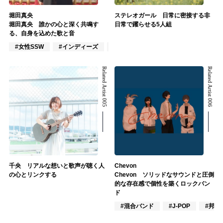
堀田真央
ステレオガール 日常に密接する非
堀田真央 誰かの心と深く共鳴す
日常で躍らせる5人組
る、自身を込めた歌と音
#女性SSW
#インディーズ
#作詞/作曲家
Related Artist 005
Related Artist 006
千央 リアルな想いと歌声が聴く人
Chevon
の心とリンクする
Chevon ソリッドなサウンドと圧倒
的な存在感で個性を築くロックバン
ド
#混合バンド
#J-POP
#邦ロ