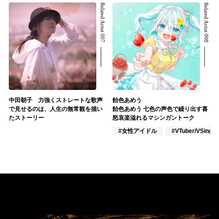
Related Artist 007
Related Artist 008
中田朝子 力強くストレートな歌声
飴色あめう
で見せるのは、人生の無常観を描い
飴色あめう 七色の声色で繰り出す喜
たストーリー
怒哀楽溢れるマシンガントーク
#女性アイドル
#VTuber/VSinger