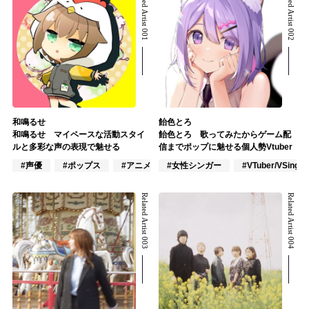
Related Artist 001
Related Artist 002
和鳴るせ
飴色とろ
和鳴るせ マイペースな活動スタイ
飴色とろ 歌ってみたからゲーム配
ルと多彩な声の表現で魅せる
信までポップに魅せる個人勢Vtuber
#声優
#ポップス
#アニメ/ゲーム
#女性シンガー
#VTuber/VSinger
Related Artist 003
Related Artist 004