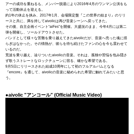
Official SNS
アーの成功を重ねるも、メンバー脱退により2016年4月のワンマン公演をも
って活動休止を迎える。
約1年の休止を挟み、2017年1月、会場限定盤『この世界の始まり』のリリ
ースと共に、満を持してaivolicは再び音楽シーンへ戻ってきた。
その後、自主企画イベント“aiFes”を開催。大盛況のまま、今年4月には第二
弾を開催し、ソールドアウトさせた。
バンドとして様々な苦難を乗り越えてきたaivolicだが、音楽へ売った魂に揺
らぎはなかった。その情熱が、彼らを待ち続けたファンの心を今も震わせて
いるのだ。
荒波を乗り越え、辿りついたaivolicの音楽。それは、孤独や苦悩を包み隠さ
ず歌うストレートなロックチューンに宿る、確かな希望である。
9月5日にリリースされた結成10周年にして初のフルアルバムとなる
『encore』を通して、aivolicの音楽に秘められた希望に触れてみたいと思
う。
●aivolic "アンコール" (Official Music Video)