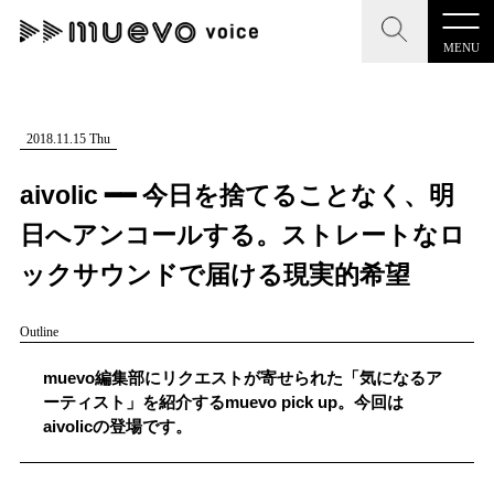
MENU
CLOSE
CLOSE
muevo media
記事を検索する
2018.11.15 Thu
"読者の声を形にする”音楽特化メディア
aivolic ━━ 今日を捨てることなく、明
日へアンコールする。ストレートなロ
ックサウンドで届ける現実的希望
MENU
人気ワード
Outline
記事一覧
#男性SSW
#ポップス
#女性SSW
#ロック
muevo編集部にリクエストが寄せられた「気になるア
プレスリリース一覧
#男性シンガー
#HR/HM
#女性シンガー
ーティスト」を紹介するmuevo pick up。今回は
aivolicの登場です。
会社概要
#ヒップホップ
#男性シンガーグループ
#R&B/ソウル
お問い合わせ