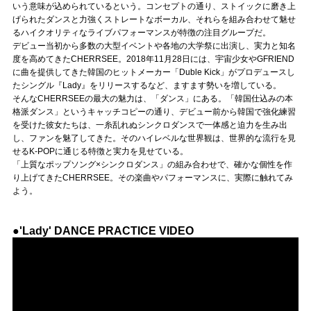
Official SNS
いう意味が込められているという。コンセプトの通り、ストイックに磨き上
げられたダンスと力強くストレートなボーカル、それらを組み合わせて魅せ
るハイクオリティなライブパフォーマンスが特徴の注目グループだ。
デビュー当初から多数の大型イベントや各地の大学祭に出演し、実力と知名
度を高めてきたCHERRSEE。2018年11月28日には、宇宙少女やGFRIEND
に曲を提供してきた韓国のヒットメーカー「Duble Kick」がプロデュースし
たシングル『Lady』をリリースするなど、ますます勢いを増している。
そんなCHERRSEEの最大の魅力は、「ダンス」にある。「韓国仕込みの本
格派ダンス」というキャッチコピーの通り、デビュー前から韓国で強化練習
を受けた彼女たちは、一糸乱れぬシンクロダンスで一体感と迫力を生み出
し、ファンを魅了してきた。そのハイレベルな世界観は、世界的な流行を見
せるK-POPに通じる特徴と実力を見せている。
「上質なポップソング×シンクロダンス」の組み合わせで、確かな個性を作
り上げてきたCHERRSEE。その楽曲やパフォーマンスに、実際に触れてみ
よう。
●'Lady' DANCE PRACTICE VIDEO