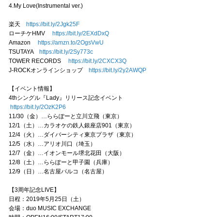
4.My Love(Instrumental ver.)
楽天
https://bit.ly/2Jgk25F
ローチケHMV
https://bit.ly/2EXdDxQ
Amazon
https://amzn.to/2OgsVwU
TSUTAYA
https://bit.ly/2Sy773c
TOWER RECORDS
https://bit.ly/2CXCX3Q
J-ROCKオンラインショップ
https://bit.ly/2y2AWQP
【イベント情報】
4thシングル『Lady』リリース記念イベント
https://bit.ly/2OzK2P6
11/30（金）…ららぽーと立川立飛（東京）
12/1（土）…カラオケの鉄人銀座店901（東京）
12/4（火）…ダイバーシティ東京プラザ（東京）
12/5（水）…アリオ川口（埼玉）
12/7（金）…イオンモール堺北花田（大阪）
12/8（土）…ららぽーと甲子園（兵庫）
12/9（日）…名古屋パルコ（名古屋）
【3周年記念LIVE】
日程：2019年5月25日（土）
会場：duo MUSIC EXCHANGE