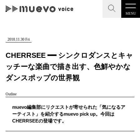
MENU
CLOSE
CLOSE
muevo media
記事を検索する
2018.11.30 Fri
"読者の声を形にする”音楽特化メディア
CHERRSEE ━━ シンクロダンスとキャ
ッチーな楽曲で描き出す、色鮮やかな
ダンスポップの世界観
MENU
人気ワード
Outline
記事一覧
#男性SSW
#ポップス
#女性SSW
#ロック
muevo編集部にリクエストが寄せられた「気になるア
プレスリリース一覧
#男性シンガー
#HR/HM
#女性シンガー
ーティスト」を紹介するmuevo pick up。今回は
CHERRSEEの登場です。
会社概要
#ヒップホップ
#男性シンガーグループ
#R&B/ソウル
お問い合わせ