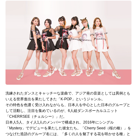
記事リクエスト
ログイン
LINK
muevoクラウドファンディング
muevoコミュニティ
ぶいクラ！by muevo
ぶいコミュ！by muevo
洗練されたダンスとキャッチーな楽曲で、アジア発の音楽としては異例とも
いえる世界進出を果たしてきた「K-POP」というジャンル。
ぶいマガ！ by muevo
その特色を色濃く受け入れながらも、日本人を中心とした日本のグループと
して活動し、注目を集めているのが、6人組ダンスボーカルユニット
「CHERRSEE（チェルシー）」だ。
日本人5人、タイ人1人のメンバーで構成され、2016年にシングル
Follow us
「Mystery」でデビューを果たした彼女たち。「Cherry Seed（桜の種）」を
つなげた造語のグループ名には、「多くの人を魅了する花を咲かせる種」と