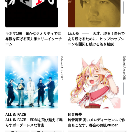
キネマ106 確かなクオリティで世
Lick-G ―― 天才、現る！自分で
界観を広げる実力派クリエイターチ
あり続けるために、ヒップホップシ
ーム
ーンを開拓し続ける若き精鋭
Related Artist 007
Related Artist 008
ALL iN FAZE
鈴音舞夢
ALL iN FAZE EDMを飛び越えて鳴
鈴音舞夢 高いメロディーセンスで作
らすボーダーレスな音楽
曲もこなす、都会のお狐Vtuber