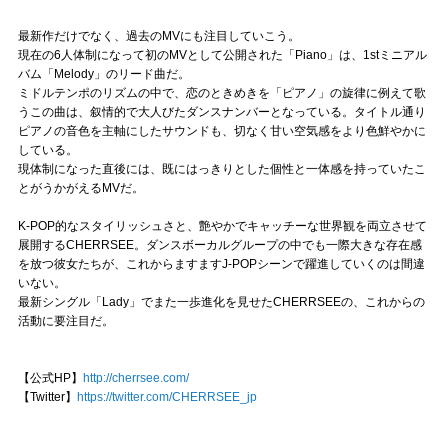
最新作だけでなく、過去のMVにも注目していこう。
現在の6人体制になって初のMVとして公開された「Piano」は、1stミニアル
バム「Melody」のリード曲だ。
ミドルテンポのリズムの中で、恋のときめきを「ピアノ」の旋律に例えて歌
うこの曲は、叙情的で大人びたダンスナンバーとなっている。タイトル通り
ピアノの音色を主軸にしたサウンドも、切なく甘い空気感をより色鮮やかに
している。
現体制になった直後には、既にはっきりとした個性と一体感を持っていたこ
とがうかがえるMVだ。
K-POP的なスタイリッシュさと、艶やかでキャッチーな世界観を両立させて
展開するCHERRSEE。ダンスボーカルグループの中でも一際大きな存在感
を放つ彼女たちが、これからますますJ-POPシーンで躍進していくのは間違
いない。
最新シングル「Lady」でまた一歩進化を見せたCHERRSEEの、これからの
活動に要注目だ。
【公式HP】
http://cherrsee.com/
【Twitter】
https://twitter.com/CHERRSEE_jp