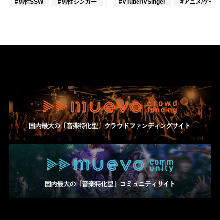
#男性SSW
#男性シンガー
#インディーズ
#VTuber/VSinger
#アニメ/ゲー