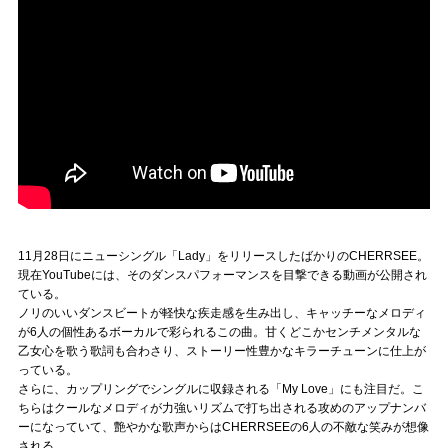
11月28日にニューシングル「Lady」をリリースしたばかりのCHERRSEE。
現在YouTubeには、そのダンスパフォーマンスを目撃できる動画が公開され
ている。
ノリのいいダンスビートが軽快な疾走感を生み出し、キャッチーなメロディ
が6人の個性あるボーカルで彩られるこの曲。甘くどこかセンチメンタルな
乙女心を歌う歌詞も合わさり、ストーリー性豊かなキラーチューンに仕上が
っている。
さらに、カップリングでシングルに収録される「My Love」にも注目だ。こ
ちらはクールなメロディが力強いリズムで打ち出される攻めのアップナンバ
ーになっていて、艶やかな歌声からはCHERRSEEの6人の不敵な笑みが想像
される。