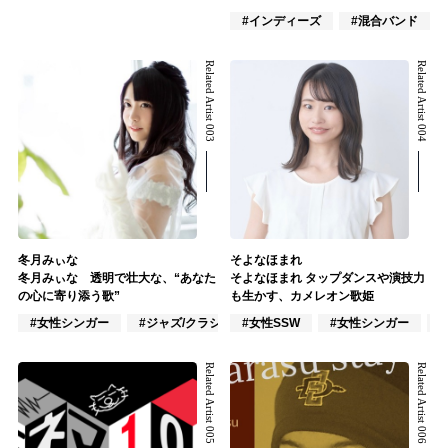
#インディーズ
#混合バンド
Related Artist 003
Related Artist 004
冬月みぃな
そよなほまれ
冬月みぃな 透明で壮大な、“あなた
そよなほまれ タップダンスや演技力
の心に寄り添う歌”
も生かす、カメレオン歌姫
#女性シンガー
#ジャズ/クラシック奏者
#女性SSW
#ポップス
#女性シンガー
Related Artist 005
Related Artist 006