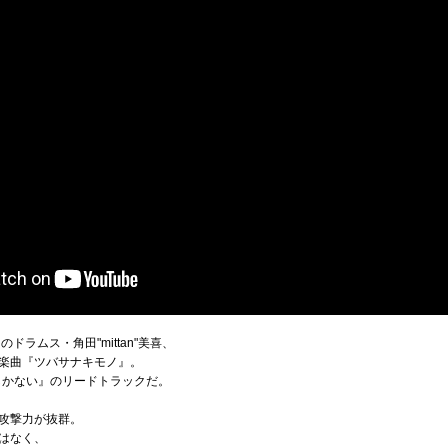
ドラムス・角田"mittan"美喜、
楽曲『ツバサナキモノ』。
愛しかない』のリードトラックだ。
攻撃力が抜群。
はなく、