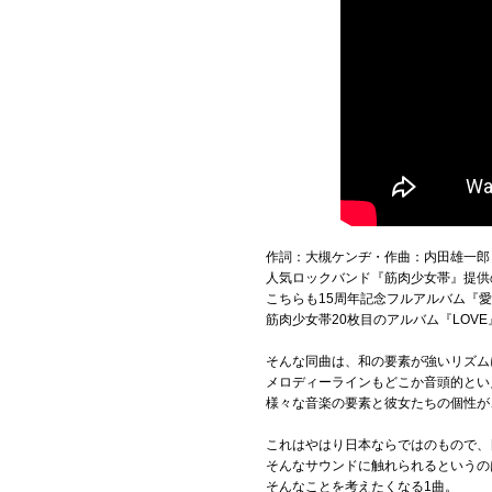
作詞：大槻ケンヂ・作曲：内田雄一郎
人気ロックバンド『筋肉少女帯』提供の楽
こちらも15周年記念フルアルバム『
筋肉少女帯20枚目のアルバム『LOV
そんな同曲は、和の要素が強いリズム
メロディーラインもどこか音頭的とい
様々な音楽の要素と彼女たちの個性が
これはやはり日本ならではのもので、
そんなサウンドに触れられるというの
そんなことを考えたくなる1曲。