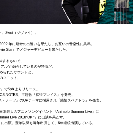
ット、Zwei（ヅヴァイ）。
002 年に運命の出逢いを果たし、お互いの音楽性に共鳴。
ovie Star』でメジャーデビューを果たした。
意味するもので、
リアル“が融合しているのが特徴だ。
められたサウンドと、
のユニット。
』で5pb.よりリリース。
ICS;NOTES』主題歌『拡張プレイス』を発売。
クス・ノーツ』のOPテーマに採用され『純情スペクトラ』を発表。
日本最大のアニメソングイベント『Animelo Summer Live』に
mmer Live 2018“OK!”』に出演を果たす。
2013』に出演。翌年以降も毎年出演して、6年連続出演している。