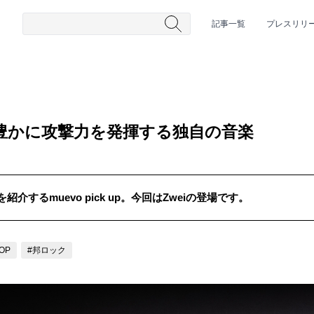
記事一覧
プレスリリ
ィ豊かに攻撃力を発揮する独自の音楽
するmuevo pick up。今回はZweiの登場です。
#HR/HM
#女性シンガー
#ヒップホップ
#男性シンガーグルー
POP
#邦ロック