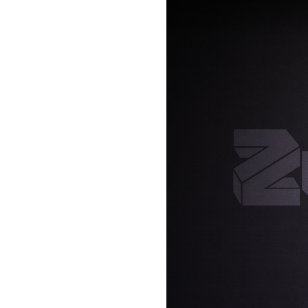
お問い合わせ
記事リクエスト
ログイン
LINK
muevoクラウドファンディング
muevoコミュニティ
ぶいクラ！by muevo
ぶいコミュ！by muevo
ぶいマガ！ by muevo
Follow us