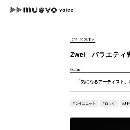
muevo media
記事を検索する
"読者の声を形にする”音楽特化メディア
2021.09.28 Tue
Zwei バラエテ
Outline
人気ワード
「気になるアーティスト」を紹介
MENU
#男性SSW
#ポップス
#女性SSW
#ロック
#男性シンガー
記事一覧
#女性ユニット
#ロック
#J-
プレスリリース一覧
会社概要