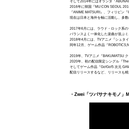
そして2014年にはオランダ『ABUNAI
2016年に韓国『MU:CON SEOUL 20
『ANIME MATSURI』、フィリピン『
現在は日本と海外を軸に活動し、多数の
2017年6月には、ラウド・ロック系
バランスよく一体化した楽曲が並ぶミニア
2018年4月には、TVアニメ『シュタイ
同年12月、ゲーム作品『ROBOTICS;NO
2019年、TVアニメ『BAKUMATS
2020年、初の配信限定シングル『The 
そしてゲーム作品『Go!Go!5 次元 GAM
配信リリースするなど、リリースも精
・Zwei「ツバサナキモノ」Music 