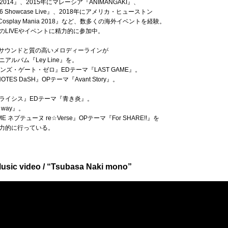
2014』、2015年にマレーシア『ANIMANGAKI』、
16 Showcase Live』、2018年にアメリカ・ヒューストン
Cosplay Mania 2018』など、数多くの海外イベントを経験。
LIVEやイベントに精力的に参加中。
のサウンドと質の高いメロディーラインが
ルバム『Ley Line』を。
ンズ・ゲート・ゼロ』EDテーマ『LAST GAME』。
TES DaSH』OPテーマ『Avant Story』。
U クライシス』EDテーマ『青き炎』。
way』。
E ネプテューヌ re☆Verse』OPテーマ『For SHARE!!』を
力的に行っている。
video / “Tsubasa Naki mono”