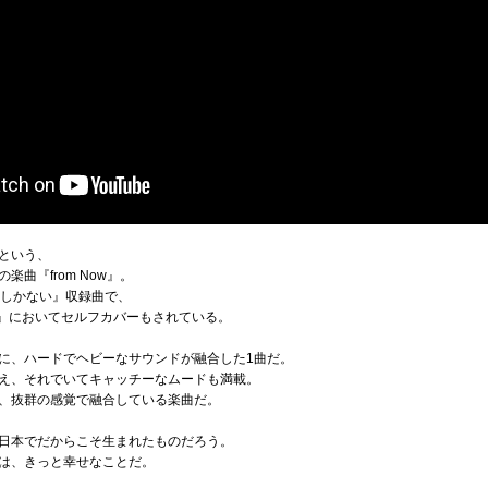
という、
曲『from Now』。
愛しかない』収録曲で、
E』においてセルフカバーもされている。
に、ハードでヘビーなサウンドが融合した1曲だ。
え、それでいてキャッチーなムードも満載。
、抜群の感覚で融合している楽曲だ。
日本でだからこそ生まれたものだろう。
は、きっと幸せなことだ。