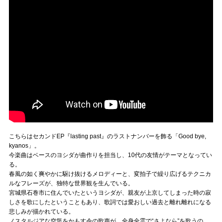
こちらはセカンドEP『lasting past』のラストナンバーを飾る「Good bye,
kyanos」。
今楽曲はベースのヨシダが曲作りを担当し、10代の友情がテーマとなってい
る。
春風の如く爽やかに駆け抜けるメロディーと、変拍子で繰り広げるテクニカ
ルなフレーズが、独特な世界観を生んでいる。
宮城県石巻市に住んでいたというヨシダが、親友が上京してしまった時の寂
しさを歌にしたということもあり、歌詞では愛おしい過去と離れ離れになる
悲しみが描かれている。
ノスタルジアな空気をかもす令の歌声が、全身全霊で“さよなら”を歌うの