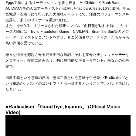
Official SNS
Eggs主催によるオーディションを勝ち抜き、Mr.ChildrenやBank Band、
ACIDMAN等の人気アーティストが出演した“ap bank fes 2016”に出演。地元
宮城県・石巻市にて行われた大規模イベントにて、渾身のパフォーマンスを
披露し、多くのリスナーを惹きつけた。
また、今年9月にリリースされた最新シングル『向日葵が枯れる前に』リリ
ースの際には、Ivy to Fraudulent Game、CIVILIAN、Brian the Sun等のメジ
ャーアーティストがコメントを寄せ、音楽関係者やアーティストたちからも
高い評価を受けている。
様々な情景を想起させる純文学的な歌詞、それを乗せた美しくキャッチーな
メロディー、複雑に絡み合う、時に感情的なギターサウンドがあなたの心を
穿つ。
過激主義という意味の反面、急進主義という意味を併せ持つ“Radicalism”と
いう単語が、バンドのコンセプトとも一致するということで、バンド名にし
たという。
●Radicalism 「Good bye, kyanos」 (Official Music
Video)