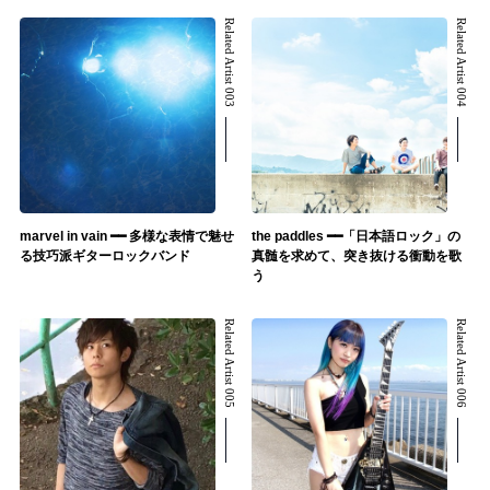
Related Artist 003
Related Artist 004
marvel in vain ━━ 多様な表情で魅せ
the paddles ━━「日本語ロック」の
る技巧派ギターロックバンド
真髄を求めて、突き抜ける衝動を歌
う
Related Artist 005
Related Artist 006