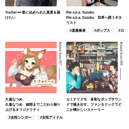
YuuSeI ━━ 歌に込められた真意を届
Rie a.k.a. Suzaku
けたい
Rie a.k.a. Suzaku 世界へ誘うギタ
リスト
#楽器奏者
#ポップス
#ロッ
Related Artist 007
Related Artist 008
久遠なつめ
カミナリグモ 多彩なポップサウン
久遠なつめ 細部までこだわり創り
ドで描き出す、ファンタジックでど
上げるオリジナリティ
こか懐かしいストーリー
#女性シンガー
#女性アイドル
#VTuber/VSinger