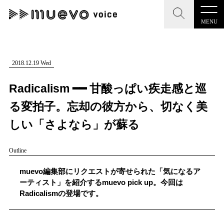
MENU
CLOSE
CLOSE
muevo media
記事を検索する
2018.12.19 Wed
"読者の声を形にする”音楽特化メディア
Radicalism ━━ 甘酸っぱい疾走感と巡
る変拍子。忘却の彼方から、切なく美
しい「さよなら」が蘇る
MENU
人気ワード
Outline
記事一覧
#男性SSW
#ポップス
#女性SSW
#ロック
muevo編集部にリクエストが寄せられた「気になるア
プレスリリース一覧
#男性シンガー
#HR/HM
#女性シンガー
ーティスト」を紹介するmuevo pick up。今回は
Radicalismの登場です。
会社概要
#ヒップホップ
#男性シンガーグループ
#R&B/ソウル
お問い合わせ