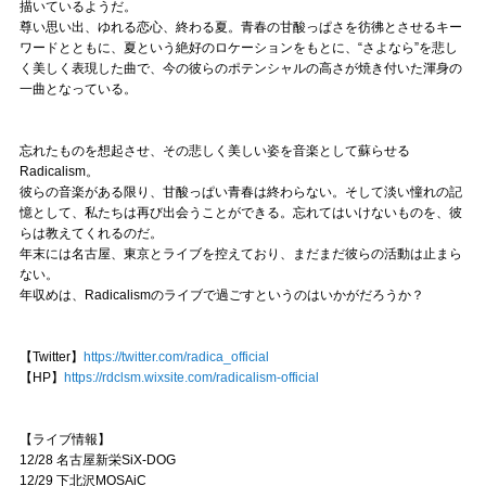
描いているようだ。
尊い思い出、ゆれる恋心、終わる夏。青春の甘酸っぱさを彷彿とさせるキー
ワードとともに、夏という絶好のロケーションをもとに、“さよなら”を悲し
く美しく表現した曲で、今の彼らのポテンシャルの高さが焼き付いた渾身の
一曲となっている。
忘れたものを想起させ、その悲しく美しい姿を音楽として蘇らせる
Radicalism。
彼らの音楽がある限り、甘酸っぱい青春は終わらない。そして淡い憧れの記
憶として、私たちは再び出会うことができる。忘れてはいけないものを、彼
らは教えてくれるのだ。
年末には名古屋、東京とライブを控えており、まだまだ彼らの活動は止まら
ない。
年収めは、Radicalismのライブで過ごすというのはいかがだろうか？
【Twitter】
https://twitter.com/radica_official
【HP】
https://rdclsm.wixsite.com/radicalism-official
【ライブ情報】
12/28 名古屋新栄SiX-DOG
12/29 下北沢MOSAiC