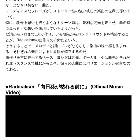
が、とびきり切ない一曲だ。
メロディアスなフレーズが、ストーリー性の強い彼らの楽曲の世界に導いて
いく。
特に、馳せる思いを描くようなギターソロは、鋭利な閃光を走らせ、曲の持
つ真っ直ぐな想いを表現しているようだった。
歌詞からメロまで1人が作り、デモ段階からバンド・サウンドを構築するこ
とが、Radicalismの曲作りの方針だという。
そうすることで、メロディと詞にズレがなくなり、楽曲の統一感も生まれ
る。それぞれの楽曲による世界観が確立するのだ。
曲作りを主に担当するベース・ヨシダは詞先、ボーカル・令は曲先とそれぞ
れ違うスタンスで挑むからこそ、彼らの楽曲にはバリエーションが豊富なの
である。
●Radicalism 「向日葵が枯れる前に」 (Official Music
Video)