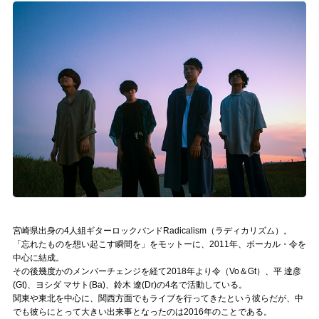
記事リクエスト
ログイン
LINK
muevoクラウドファンディング
muevoコミュニティ
ぶいクラ！by muevo
ぶいコミュ！by muevo
宮崎県出身の4人組ギターロックバンドRadicalism（ラディカリズム）。
ぶいマガ！ by muevo
「忘れたものを想い起こす瞬間を」をモットーに、2011年、ボーカル・令を
中心に結成。
その後幾度かのメンバーチェンジを経て2018年より令（Vo＆Gt）、平 達彦
(Gt)、ヨシダ マサト(Ba)、鈴木 遼(Dr)の4名で活動している。
Follow us
関東や東北を中心に、関西方面でもライブを行ってきたという彼らだが、中
でも彼らにとって大きい出来事となったのは2016年のことである。