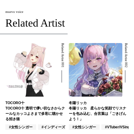
muevo voice
Related Artist
Related Artist 001
Related Artist 002
TOCORO十
冬陽リッカ
TOCORO十 透明で儚い切なさからク
冬陽リッカ 柔らかな笑顔でリスナ
ールなカッコよさまで多彩に聴かせ
ーを包み込む、合言葉は「ごきげん
る招き猫
よう！」
#女性シンガー
#インディーズ
#女性シンガー
#VTuber/VSinger
#VTuber/VSinger