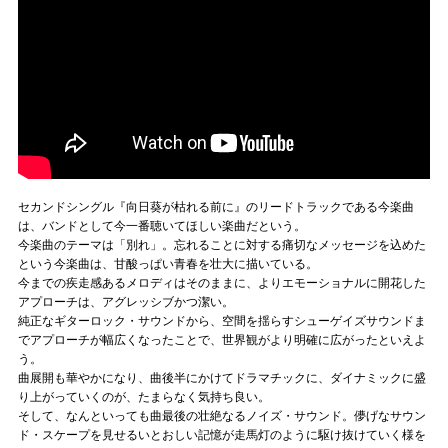
セカンドシングル『向日葵が枯れる前に』のリードトラックである今楽曲
は、バンドとして今一番聴いてほしい楽曲だという。
今楽曲のテーマは「別れ」。忘れることに対する痛切なメッセージを込めた
という今楽曲は、甘酸っぱい青春を壮大に描いている。
今までの疾走感あるメロディはそのままに、よりエモーショナルに開花した
アプローチは、アグレッシブかつ潔い。
純正なギターロック・サウンドから、空間を揺らすシューゲイズサウンドま
でアプローチが幅広くなったことで、世界観がより明確に広がったといえよ
う。
曲展開も華やかになり、曲後半にかけてドラマチックに、ダイナミックに盛
り上がっていくのが、たまらなく気持ち良い。
そして、なんといっても曲最後の壮絶なるノイズ・サウンド。儚げなサウン
ド・スケープを見せるいとおしい記憶が走馬灯のように駆け抜けていく様を