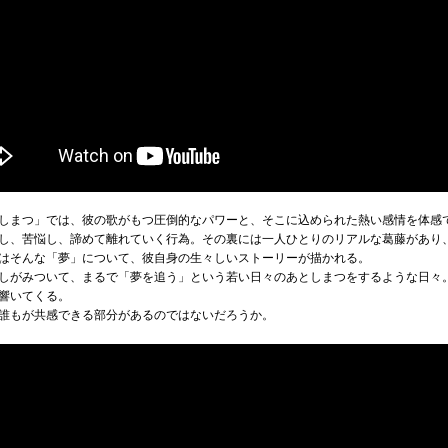
しまつ」では、彼の歌がもつ圧倒的なパワーと、そこに込められた熱い感情を体感
し、苦悩し、諦めて離れていく行為。その裏には一人ひとりのリアルな葛藤があり
はそんな「夢」について、彼自身の生々しいストーリーが描かれる。
しがみついて、まるで「夢を追う」という若い日々のあとしまつをするような日々
響いてくる。
誰もが共感できる部分があるのではないだろうか。