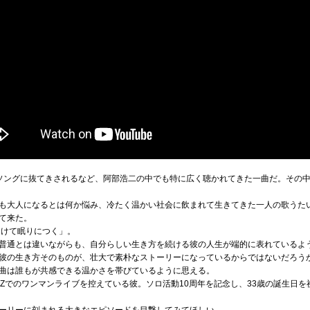
ソングに抜てきされるなど、阿部浩二の中でも特に広く聴かれてきた一曲だ。その
も大人になるとは何か悩み、冷たく温かい社会に飲まれて生きてきた一人の歌うた
て来た。
つけて眠りにつく」。
普通とは違いながらも、自分らしい生き方を続ける彼の人生が端的に表れているよ
彼の生き方そのものが、壮大で素朴なストーリーになっているからではないだろう
曲は誰もが共感できる温かさを帯びているように思える。
BLITZでのワンマンライブを控えている彼。ソロ活動10周年を記念し、33歳の誕生