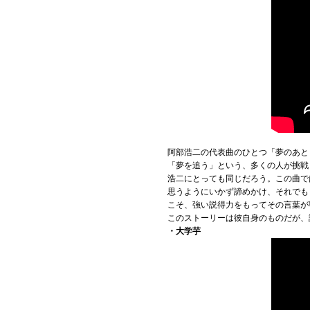
阿部浩二の代表曲のひとつ「夢のあと
「夢を追う」という、多くの人が挑戦
浩二にとっても同じだろう。この曲で
思うようにいかず諦めかけ、それでも
こそ、強い説得力をもってその言葉が
このストーリーは彼自身のものだが、
・大学芋