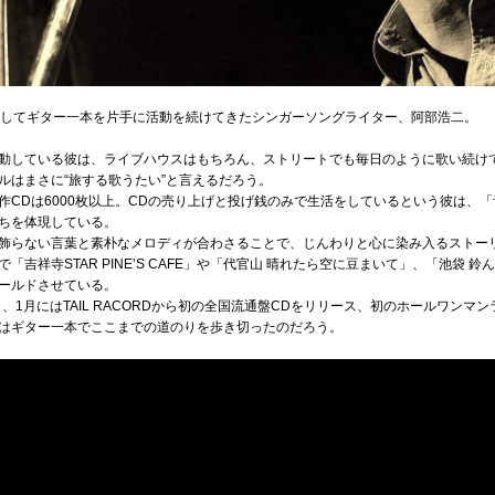
京してギター一本を片手に活動を続けてきたシンガーソングライター、阿部浩二。
動している彼は、ライブハウスはもちろん、ストリートでも毎日のように歌い続け
ルはまさに“旅する歌うたい”と言えるだろう。
作CDは6000枚以上。CDの売り上げと投げ銭のみで生活をしているという彼は、
ちを体現している。
飾らない言葉と素朴なメロディが合わさることで、じんわりと心に染み入るストー
吉祥寺STAR PINE’S CAFE」や「代官山 晴れたら空に豆まいて」、「池袋
ールドさせている。
き、1月にはTAIL RACORDから初の全国流通盤CDをリリース、初のホールワン
はギター一本でここまでの道のりを歩き切ったのだろう。