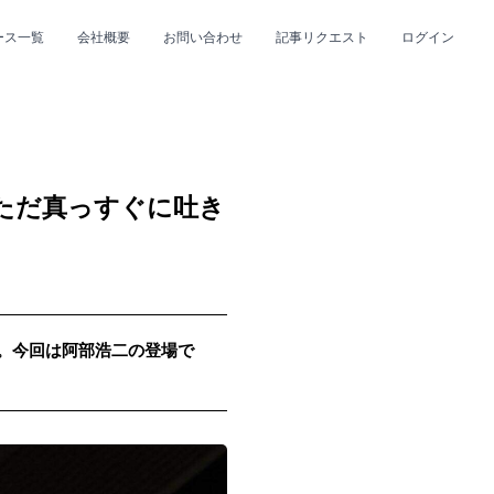
ース一覧
会社概要
お問い合わせ
記事リクエスト
ログイン
CLOSE
CLOSE
…ただ真っすぐに吐き
up。今回は阿部浩二の登場で
プ
#R&B/ソウル