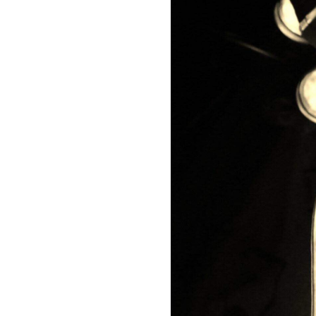
お問い合わせ
記事リクエスト
ログイン
LINK
muevoクラウドファンディング
muevoコミュニティ
ぶいクラ！by muevo
ぶいコミュ！by muevo
ぶいマガ！ by muevo
Follow us