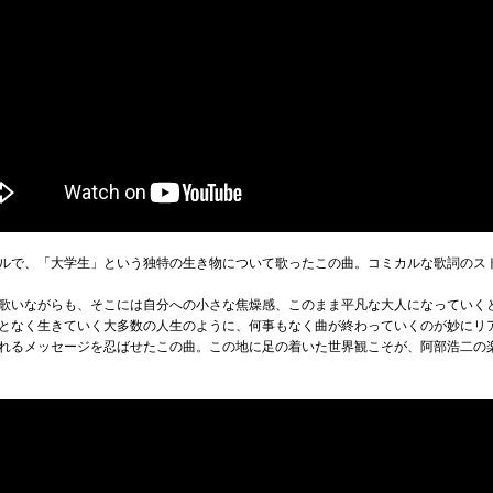
ルで、「大学生」という独特の生き物について歌ったこの曲。コミカルな歌詞のス
歌いながらも、そこには自分への小さな焦燥感、このまま平凡な大人になっていく
となく生きていく大多数の人生のように、何事もなく曲が終わっていくのが妙にリ
れるメッセージを忍ばせたこの曲。この地に足の着いた世界観こそが、阿部浩二の