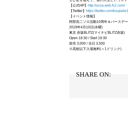
ぜひ足を運んで、彼の人生というスト
【公式HP】
http://ucoa.web.fc2.com/
【Twitter】
https://twitter.com/koujiab
【イベント情報】
阿部浩二ソロ活動10周年＆バースデ
2019年4月10日(水曜)
東京 赤坂BLITZ(マイナビBLITZ赤坂)
Open 18:30 / Start 19:30
前売 3,000 / 当日 3,500
※高校以下入場無料(＋1ドリンク)
SHARE ON: