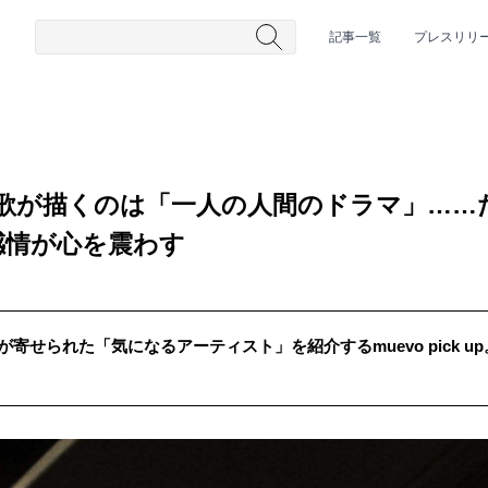
記事一覧
プレスリリ
の歌が描くのは「一人の人間のドラマ」…
感情が心を震わす
が寄せられた「気になるアーティスト」を紹介するmuevo pick 
#HR/HM
#女性シンガー
#ヒップホップ
#男性シンガーグルー