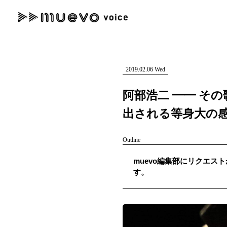
muevo media
記事を検索する
"読者の声を形にする”音楽特化メディア
2019.02.06 Wed
阿部浩二 ━━ そ
出される等身大の
人気ワード
Outline
MENU
muevo編集部にリクエスト
#男性SSW
#ポップス
#女性SSW
#ロック
#男性シンガー
す。
記事一覧
プレスリリース一覧
会社概要