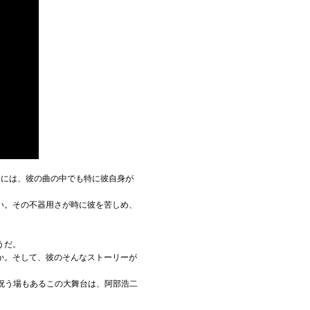
中には、彼の曲の中でも特に彼自身が
い。その不器用さが時に彼を苦しめ、
うだ。
か。そして、彼のそんなストーリーが
日を祝う場もあるこの大舞台は、阿部浩二