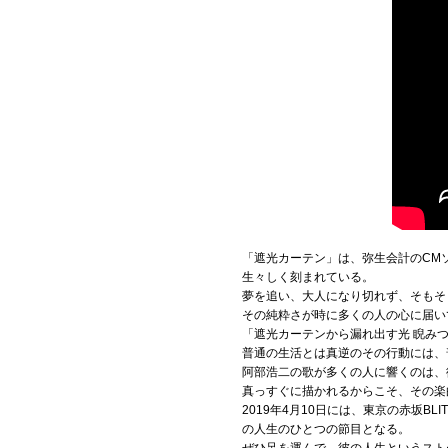
「遮光カーテン」は、弥生会計のCM
生々しく刻まれている。
夢を追い、大人になり切れず、そもそ
その純粋さが時に多くの人の心に届い
「遮光カーテンから漏れ出す光 睨み
普通の生活とは真逆のその行動には、
阿部浩二の歌が多くの人に響くのは、
真っすぐに描かれるからこそ、その楽
2019年4月10日には、東京の赤坂
の人生のひとつの節目となる。