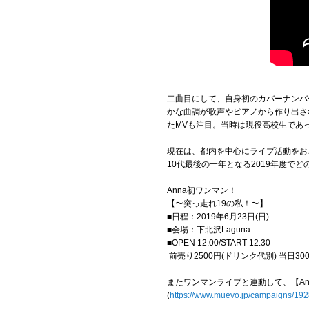
二曲目にして、自身初のカバーナンバ
かな曲調が歌声やピアノから作り出さ
たMVも注目。当時は現役高校生であ
現在は、都内を中心にライブ活動をおこ
10代最後の一年となる2019年度で
Anna初ワンマン！
【〜突っ走れ19の私！〜】
■日程：2019年6月23日(日)
■会場：下北沢Laguna
■OPEN 12:00/START 12:30
前売り2500円(ドリンク代別) 当日30
またワンマンライブと連動して、【A
(
https://www.muevo.jp/campaigns/19