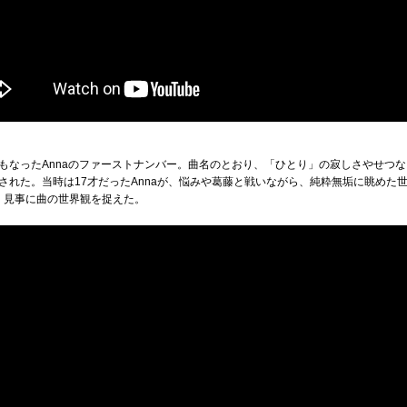
もなったAnnaのファーストナンバー。曲名のとおり、「ひとり」の寂しさやせつ
された。当時は17才だったAnnaが、悩みや葛藤と戦いながら、純粋無垢に眺めた
、見事に曲の世界観を捉えた。