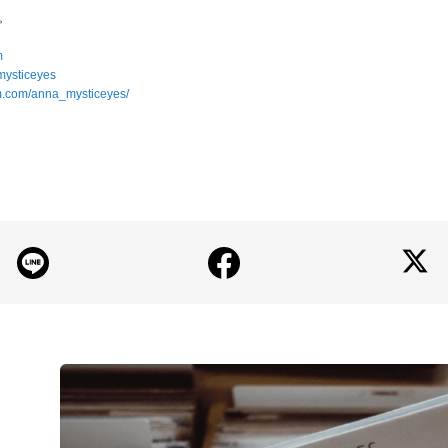
。
m
_mysticeyes
am.com/anna_mysticeyes/