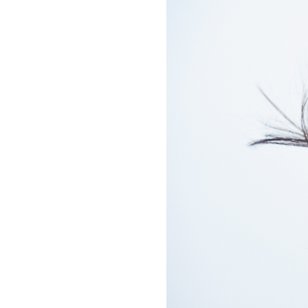
お問い合わせ
記事リクエスト
ログイン
LINK
muevoクラウドファンディング
muevoコミュニティ
ぶいクラ！by muevo
ぶいコミュ！by muevo
ぶいマガ！ by muevo
Follow us