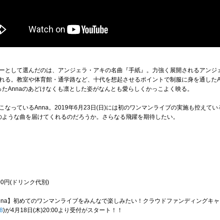
ーとして選んだのは、アンジェラ・アキの名曲『手紙』。力強く展開されるアンジ
れる。教室や体育館・通学路など、十代を想起させるポイントで制服に身を通したA
ったAnnaのあどけなくも凛とした姿がなんとも愛らしくかっこよく映る。
なっているAnna。2019年6月23日(日)には初のワンマンライブの実施も控えてい
どのような曲を届けてくれるのだろうか。さらなる飛躍を期待したい。
00円(ドリンク代別)
nna】初めてのワンマンライブをみんなで楽しみたい！クラウドファンディングキ
28
)が4月18日(木)20:00より受付がスタート！！