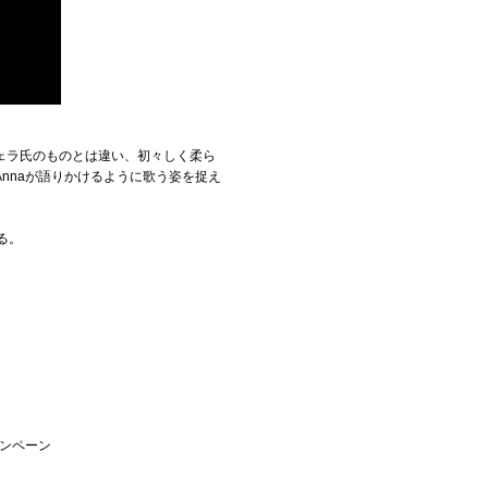
ェラ氏のものとは違い、初々しく柔ら
nnaが語りかけるように歌う姿を捉え
る。
ャンペーン