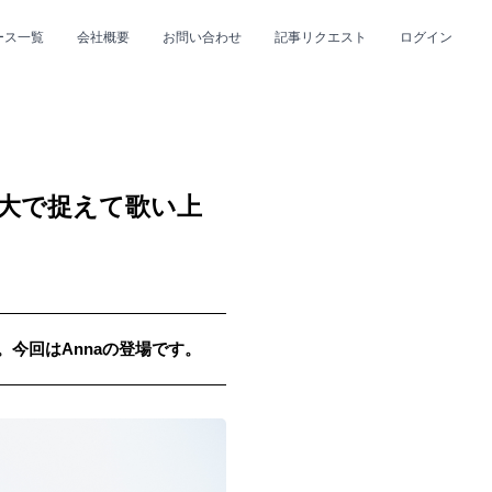
ース一覧
会社概要
お問い合わせ
記事リクエスト
ログイン
CLOSE
CLOSE
身大で捉えて歌い上
p。今回はAnnaの登場です。
プ
#R&B/ソウル