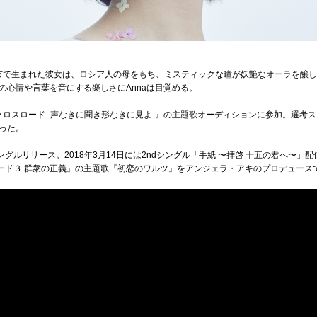
県高崎市で生まれた彼女は、ロシア人の母をもち、ミスティックな瞳が妖艶なオーラを醸
の心情や言葉を音にする楽しさにAnnaは目覚める。
『クロスロード -声なきに聞き形なきに見よ-』の主題歌オーディションに参加。選
った。
グルリリース。2018年3月14日には2ndシングル「手紙 〜拝啓 十五の君へ〜」配信
スロード３ 群衆の正義』の主題歌『初恋のワルツ』をアンジェラ・アキのプロデュース