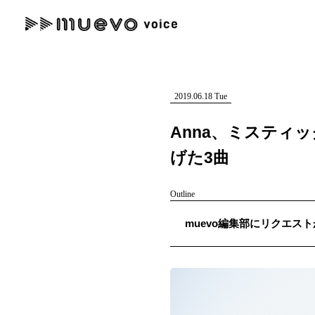
muevo media
記事を検索する
"読者の声を形にする”音楽特化メディア
2019.06.18 Tue
Anna、ミスティ
げた3曲
人気ワード
Outline
MENU
muevo編集部にリクエスト
#男性SSW
#ポップス
#女性SSW
#ロック
#男性シンガー
記事一覧
プレスリリース一覧
会社概要