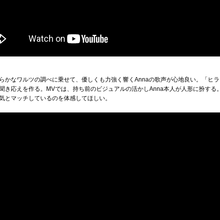
らかなワルツの調べに乗せて、優しくも力強く響くAnnaの歌声が心地良い。「ヒ
聞き応えを作る。MVでは、持ち前のビジュアルの活かしAnna本人が人形に扮する
気とマッチしているのを体感してほしい。