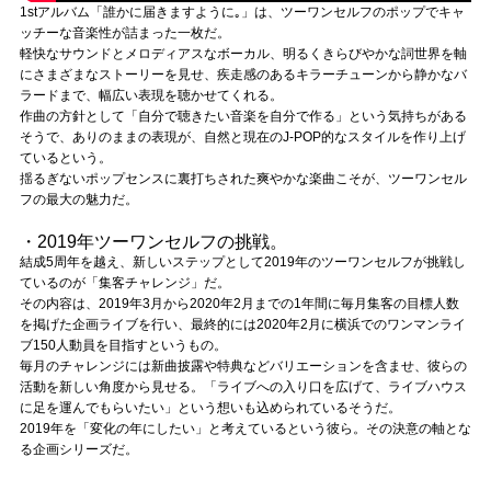
1stアルバム「誰かに届きますように｡」は、ツーワンセルフのポップでキャ
ッチーな音楽性が詰まった一枚だ。
軽快なサウンドとメロディアスなボーカル、明るくきらびやかな詞世界を軸
にさまざまなストーリーを見せ、疾走感のあるキラーチューンから静かなバ
ラードまで、幅広い表現を聴かせてくれる。
作曲の方針として「自分で聴きたい音楽を自分で作る」という気持ちがある
そうで、ありのままの表現が、自然と現在のJ-POP的なスタイルを作り上げ
ているという。
揺るぎないポップセンスに裏打ちされた爽やかな楽曲こそが、ツーワンセル
フの最大の魅力だ。
・2019年ツーワンセルフの挑戦。
結成5周年を越え、新しいステップとして2019年のツーワンセルフが挑戦し
ているのが「集客チャレンジ」だ。
その内容は、2019年3月から2020年2月までの1年間に毎月集客の目標人数
を掲げた企画ライブを行い、最終的には2020年2月に横浜でのワンマンライ
ブ150人動員を目指すというもの。
毎月のチャレンジには新曲披露や特典などバリエーションを含ませ、彼らの
活動を新しい角度から見せる。「ライブへの入り口を広げて、ライブハウス
に足を運んでもらいたい」という想いも込められているそうだ。
2019年を「変化の年にしたい」と考えているという彼ら。その決意の軸とな
る企画シリーズだ。