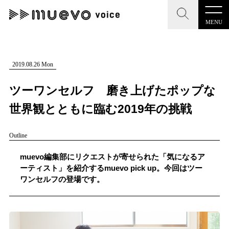
MENU
CLOSE
CLOSE
muevo media
記事を検索する
2019.08.26 Mon
"読者の声を形にする”音楽特化メディア
ツーワンセルフ 磨き上げたポップな
世界観とともに臨む2019年の挑戦
Outline
MENU
人気ワード
記事一覧
muevo編集部にリクエストが寄せられた「気になるア
#男性SSW
#ポップス
#女性SSW
#ロック
ーティスト」を紹介するmuevo pick up。今回はツー
プレスリリース一覧
ワンセルフの登場です。
#男性シンガー
#HR/HM
#女性シンガー
会社概要
#ヒップホップ
#男性シンガーグループ
#R&B/ソウル
お問い合わせ