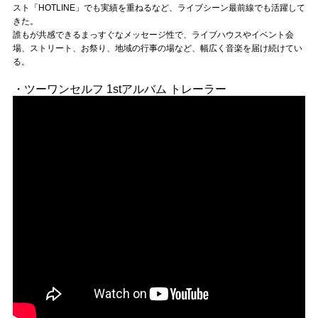
Official SNS
スト「HOTLINE」でも実績を重ねるなど、ライブシーン最前線でも活躍して
きた。
誰もが共感できるまっすぐなメッセージ性で、ライブハウスやイベント会
場、ストリート、お祭り、地域の行事の場など、幅広く音楽を届け続けてい
る。
・ツーワンセルフ 1stアルバム トレーラー