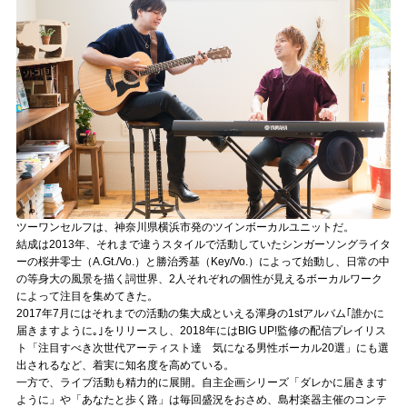
記事リクエスト
ログイン
LINK
muevoクラウドファンディング
muevoコミュニティ
ツーワンセルフは、神奈川県横浜市発のツインボーカルユニットだ。
ぶいクラ！by muevo
結成は2013年、それまで違うスタイルで活動していたシンガーソングライタ
ーの桜井零士（A.Gt./Vo.）と勝治秀基（Key/Vo.）によって始動し、日常の中
ぶいコミュ！by muevo
の等身大の風景を描く詞世界、2人それぞれの個性が見えるボーカルワーク
によって注目を集めてきた。
ぶいマガ！ by muevo
2017年7月にはそれまでの活動の集大成といえる渾身の1stアルバム｢誰かに
届きますように｡｣をリリースし、2018年にはBIG UP!監修の配信プレイリス
ト「注目すべき次世代アーティスト達 気になる男性ボーカル20選」にも選
出されるなど、着実に知名度を高めている。
Follow us
一方で、ライブ活動も精力的に展開。自主企画シリーズ「ダレかに届きます
ように」や「あなたと歩く路」は毎回盛況をおさめ、島村楽器主催のコンテ