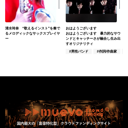
清水玲奈 “歌えるインスト”を奏で
おはようございます
るメロディックなサックスプレイヤ
おはようございます 暴力的なサウ
ー
ンドとキャッチーさが融合し生み出
すオリジナリティ
#男性バンド
#作詞/作曲家
#