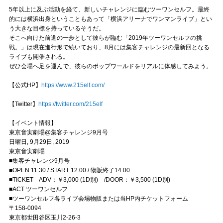
5年以上に及ぶ活動を経て、新しいチャレンジに臨むツーワンセルフ。最終
的には横浜出身ということもあって「横浜アリーナでワンマンライブ」とい
う大きな目標を持っているそうだ。
そこへ向けた前進の一歩として彼らが臨む「2019年ツーワンセルフの挑
戦。」は現在進行形で続いており、8月には集客チャレンジの最新回となる
ライブも開催される。
ぜひ会場へ足を運んで、彼らのポップワールドをリアルに体感してみよう。
【公式HP】
https://www.215elf.com/
【Twitter】
https://twitter.com/215elf
【イベント情報】
東京音実劇場@集客チャレンジ9月号
日曜日, 9月29日, 2019
東京音実劇場
■集客チャレンジ9月号
■OPEN 11:30 / START 12:00 / 物販終了14:00
■TICKET ADV：￥3,000 (1D別) /DOOR：￥3,500 (1D別)
■ACT ツーワンセルフ
■ツーワンセルフ各ライブ会場物販または当HP内チケットフォーム
〒158-0094
東京都世田谷区玉川2-26-3