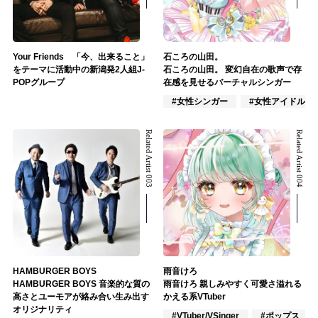
Your Friends 「今、出来ること」
石ころの山田。
をテーマに活動中の新潟発2人組J-
石ころの山田。 変幻自在の歌声で存
POPグループ
在感を見せるバーチャルシンガー
#女性シンガー
#女性アイドル
Related Artist 003
Related Artist 004
HAMBURGER BOYS
雨音けろ
HAMBURGER BOYS 音楽的な質の
雨音けろ 親しみやすく可愛さ溢れる
高さとユーモアが絡み合い生み出す
かえる系VTuber
オリジナリティ
#VTuber/VSinger
#ポップス