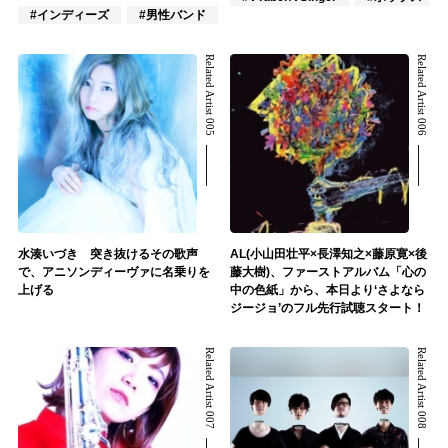
#インディーズ
#男性バンド
#ポップス
Related Artist 005
Related Artist 006
水湊いづき 突き抜けるその歌声
AL(小山田壮平×長澤知之×藤原寛×後
で、アニソンディーヴァに名乗りを
藤大樹)、ファーストアルバム「心の
上げる
中の色紙」から、本日より‘さよなら
ジージョ’のフル先行試聴スタート！
Related Artist 007
Related Artist 008