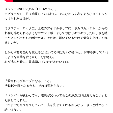
メジャー2ndシングル『GROWING』。
デビューから、日々成長している彼ら。そんな彼らを表すようなタイトルが
つけられた１曲だ。
ミクスチャーロックに、王道のアイドルポップに、ボカロカルチャーからの
影響も感じられるようなサウンド感、そしてやはりキラキラした眩しさを纏
ったメンバーたちのボーカル。それは、聴いているだけで気分を上げてくれ
るものだ。
しかも≪育ち盛りな俺たちは 泣いてる間はないのさ≫と、背中を押してくれ
るような言葉を歌うから、なおさら。
心が沈んだ時に、是非聴いていただきたい１曲。
「愛されるグループになる」こと。
活動10年目となる今も、それは変わらない。
「メンバーが変わっても、環境が変わってもこの原点だけは変わらない」と
も話してくれた。
いつまでもキラキラしていて、光を見せてくれる彼らなら、きっと叶わない
話ではない。