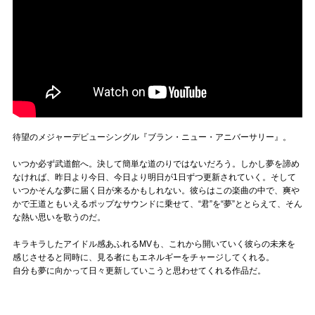
待望のメジャーデビューシングル『ブラン・ニュー・アニバーサリー』。
いつか必ず武道館へ。決して簡単な道のりではないだろう。しかし夢を諦め
なければ、昨日より今日、今日より明日が1日ずつ更新されていく。そして
いつかそんな夢に届く日が来るかもしれない。彼らはこの楽曲の中で、爽や
かで王道ともいえるポップなサウンドに乗せて、“君”を“夢”ととらえて、そん
な熱い思いを歌うのだ。
キラキラしたアイドル感あふれるMVも、これから開いていく彼らの未来を
感じさせると同時に、見る者にもエネルギーをチャージしてくれる。
自分も夢に向かって日々更新していこうと思わせてくれる作品だ。