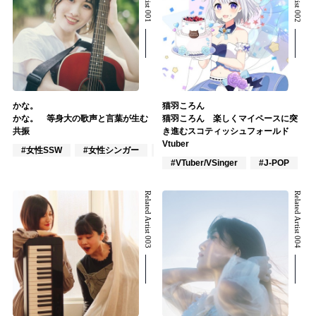
かな。
猫羽ころん
かな。 等身大の歌声と言葉が生む
猫羽ころん 楽しくマイペースに突
共振
き進むスコティッシュフォールド
Vtuber
#女性SSW
#女性シンガー
#インディーズ
#VTuber/VSinger
#J-POP
Related Artist 003
Related Artist 004