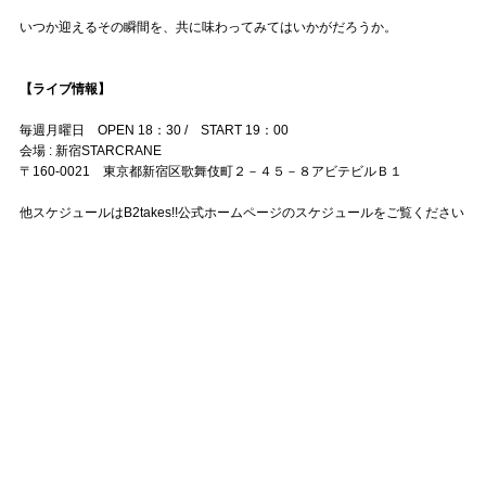
いつか迎えるその瞬間を、共に味わってみてはいかがだろうか。
【ライブ情報】
毎週月曜日 OPEN 18：30 / START 19：00
会場 : 新宿STARCRANE
〒160-0021 東京都新宿区歌舞伎町２－４５－８アビテビルＢ１
他スケジュールはB2takes!!公式ホームページのスケジュールをご覧ください