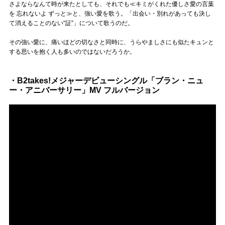
さよならなんて時が来たとしても、それでも≪キミがくれた優しさ愛の言葉
を 忘れないよ ずっと≫と、強い愛を歌う。「出会い・別れがあっても決し
て消えることのない“証”」について歌うのだ。
その強い愛に、痛いほどの切なさと同時に、うらやましさにも似たキュンと
する思いを抱く人も多いのではないだろうか。
・B2takes!メジャーデビューシングル「ブラン・ニュ
ー・アニバーサリー」MV フルバージョン