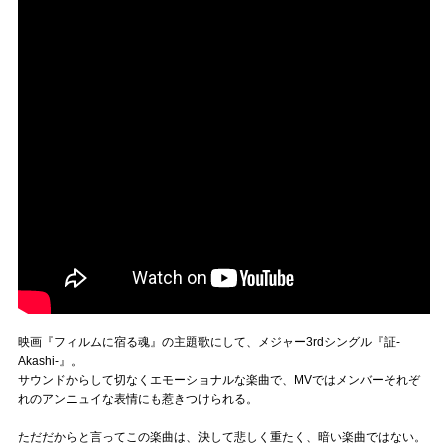
映画『フィルムに宿る魂』の主題歌にして、メジャー3rdシングル『証-
Akashi-』。
サウンドからして切なくエモーショナルな楽曲で、MVではメンバーそれぞ
れのアンニュイな表情にも惹きつけられる。
ただだからと言ってこの楽曲は、決して悲しく重たく、暗い楽曲ではない。