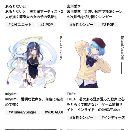
あるとないと
宮川愛李
あるとないと 実力派アーティスト2
宮川愛李 力強い歌声で邦楽シーン
人が描く等身大の女の子の気持ち
の次世代を切り開くシンガー
#女性ユニット
#J-POP
#女性シンガー
#J-POP
Related Artist 005
Related Artist 006
k0y0mi
THEe
k0y0mi 透明な歌声を、何色にも染
THEe 芯のある透き通った歌声は心
めて描く
をとらえて離さない ゲーム情報サ
イト「インサイド」の公式VTuber
#VTuber/VSinger
#VOCALOID
#ポップス
#女性シンガー
#インディーズ