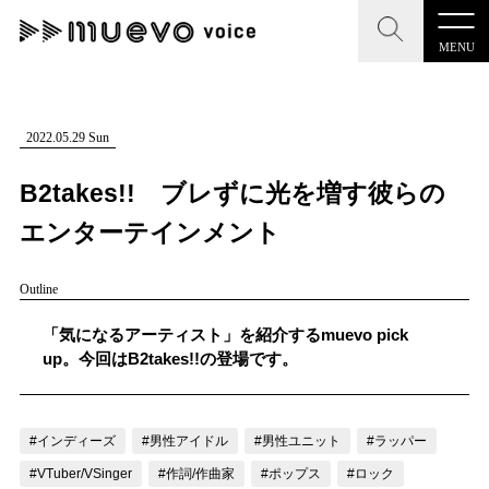
MENU
CLOSE
CLOSE
muevo media
記事を検索する
2022.05.29 Sun
"読者の声を形にする”音楽特化メディア
B2takes!! ブレずに光を増す彼らの
エンターテインメント
Outline
MENU
人気ワード
記事一覧
「気になるアーティスト」を紹介するmuevo pick
#男性SSW
#ポップス
#女性SSW
#ロック
up。今回はB2takes!!の登場です。
プレスリリース一覧
#男性シンガー
#HR/HM
#女性シンガー
会社概要
#ヒップホップ
#男性シンガーグループ
#R&B/ソウル
#インディーズ
#男性アイドル
#男性ユニット
#ラッパー
お問い合わせ
#VTuber/VSinger
#作詞/作曲家
#ポップス
#ロック