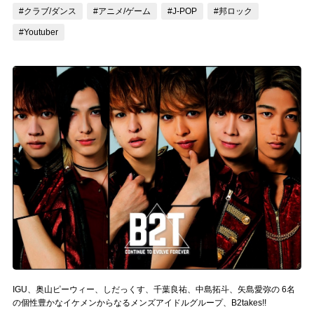
#クラブ/ダンス
#アニメ/ゲーム
#J-POP
#邦ロック
記事リクエスト
#Youtuber
ログイン
LINK
muevoクラウドファンディング
muevoコミュニティ
ぶいクラ！by muevo
ぶいコミュ！by muevo
ぶいマガ！ by muevo
Follow us
IGU、奥山ピーウィー、しだっくす、千葉良祐、中島拓斗、矢島愛弥の 6名
の個性豊かなイケメンからなるメンズアイドルグループ、B2takes!!