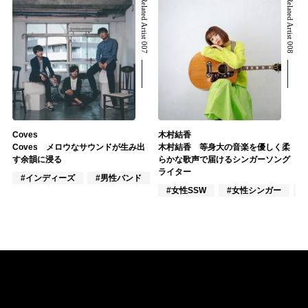
Related Artist 007
Related Artist 008
Coves
木村結香
Coves メロウなサウンドが生み出
木村結香 等身大の音楽を優しく柔
す余韻に浸る
らかな歌声で届けるシンガーソング
ライター
#インディーズ
#男性バンド
#ロック
#女性SSW
#女性シンガー